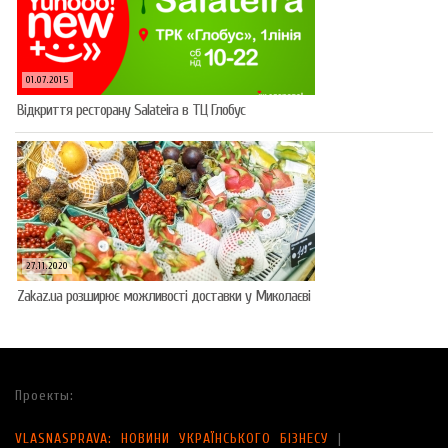
01.07.2015
Відкриття ресторану Salateirа в ТЦ Глобус
27.11.2020
Zakaz.ua розширює можливості доставки у Миколаєві
Проекты:
VLASNASPRAVA: НОВИНИ УКРАЇНСЬКОГО БІЗНЕСУ
|