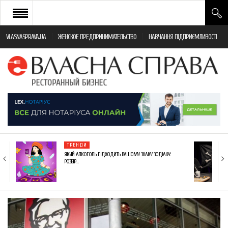
VLASNASPRAVA.UA
ЖЕНСКОЕ ПРЕДПРИНИМАТЕЛЬСТВО
НАВЧАННЯ ПІДПРИЄМЛИВОСТІ
НОВИНИ РЕСТОРАННОГО БІЗНЕСУ
ЯК ВІДКРИТИ ТА УСПІШНО КЕРУВАТИ
ПОДІЇ
МОНІТОРИНГ ЗАКОНОДАВСТВА
РІЗНЕ
ТРЕНДИ
ФРАНЧАЙЗИНГ
ЯКИЙ АЛКОГОЛЬ ПІДХОДИТЬ ВАШОМУ ЗНАКУ ЗОДІАКУ:
РОЗБІР…
КНИГИ