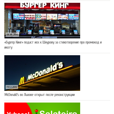
08.08.2016
«Бургер Кинг» подаст иск к Шнурову за стихотворение про промокод и
икоту
19.12.2016
McDonald’s во Львове открыт после реконструкции