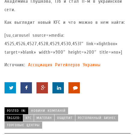
Академика Глушкова, 13б и стал 11-м в украинской
сети.
Как выглядит новый KFC и что можно в нем найти:
[su_carousel source=»media:
4525,4526,4527,4528,4529,4530,4531″ link=»lightbox»
target=»blank» width=»900″ height=»200″ title=»no»]
Источник:
Ассоциация Ритейлеров Украины
POSTED IN:
НОВИНИ КОМПАНІЙ
TAGGED:
KFC
МАГЕЛАН
ОБЩЕПИТ
РЕСТОРАННЫЙ БИЗНЕС
ТОРГОВЫЕ ЦЕНТРЫ