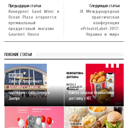
Предыдущая статья
Следующая статья
Конкурент Good Wine: в
IX Международная
Ocean Plaza откроется
практическая
премиальный
конференция
продуктовый магазин
«PrivateLabel-2017:
Gourmet House
Украина и мир»
ПОХОЖИЕ СТАТЬИ
06.10.2021
Zakaz.ua продолжает запускать
доставку с рынков: новым
23.03.2020
партнером стала Озерка в
Raketa запускає безкоштовну
Днепре
доставку з KFC
12.10.2018