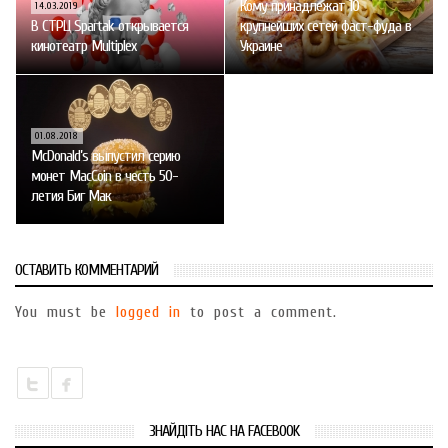
Кому принадлежат 10
14.03.2019
В СТРЦ Spartak открывается
крупнейших сетей фаст-фуда в
кинотеатр Multiplex
Украине
01.08.2018
McDonald’s выпустил серию
монет MacCoin в честь 50-
летия Биг Мак
ОСТАВИТЬ КОММЕНТАРИЙ
You must be
logged in
to post a comment.
ЗНАЙДІТЬ НАС НА FACEBOOK