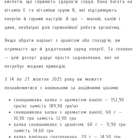
кислоти, що сприяють здоров’ю серця. Вона багата на
вітамін Е та вітаміни групи В, які підтримують
енергію й гарний настрій. А ще — магній, калій і
цинк, необхідні для гармонійної роботи організму.
Якщо обрати варіант з арахісом або глазур’ю, ви
отримаєте ще й додатковий заряд енергії. Та головне
— цей десерт дарує просте задоволення, яке не
потребує жодних приводів.
З 14 по 27 жовтня 2025 року ви можете
познайомитися з новинками за акційними цінами:
соняшникова халва з ароматом ванілі — 152,90
грн/кг замість 189,90 грн\кг
соняшникова халва з ароматом ванілі, 60 г —
10,90 грн замість 12,90 грн
халва соняшникова з арахісом, 60 г — 11,90 грн
замість 14,60 грн
халва ванільна глазурована, 70 г — 14,50 грн