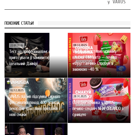
у VARUS
ПОХОЖИЕ СТАТЬИ
08.12.2025
22.01.2026
VARUS представив новинку
Тест на професіоналізм: як
власної ТМ Varto — печиво
приготувати (і замовити)
«Фруттанчик» Спробуй зі
ідеальний Дайкірі
знижкою -40 %
02.12.2025
VARUS підбив підсумки Сирного
28.11.2025
фестивалю: понад 400 позицій,
Солодка новинка у VARUS:
рекордне зростання продажів і
печиво-сендвіч NEW ORLANDO з
нові смаки
суницею