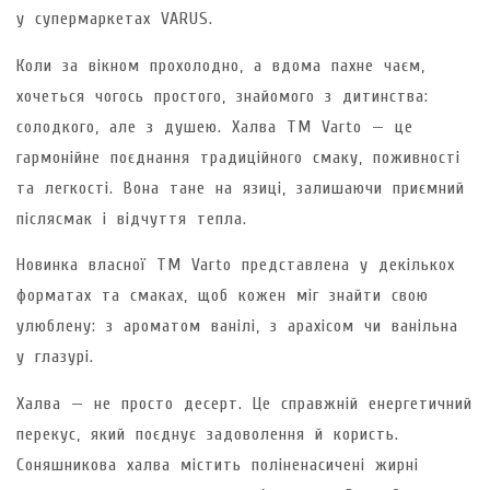
у супермаркетах VARUS.
Коли за вікном прохолодно, а вдома пахне чаєм,
хочеться чогось простого, знайомого з дитинства:
солодкого, але з душею. Халва ТМ Varto — це
гармонійне поєднання традиційного смаку, поживності
та легкості. Вона тане на язиці, залишаючи приємний
післясмак і відчуття тепла.
Новинка власної ТМ Varto представлена у декількох
форматах та смаках, щоб кожен міг знайти свою
улюблену: з ароматом ванілі, з арахісом чи ванільна
у глазурі.
Халва — не просто десерт. Це справжній енергетичний
перекус, який поєднує задоволення й користь.
Соняшникова халва містить поліненасичені жирні