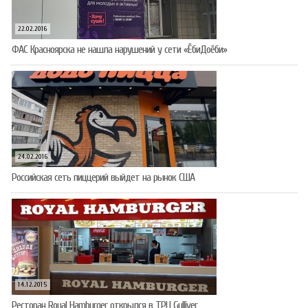
22.02.2016
ФАС Красноярска не нашла нарушений у сети «ЁбиДоёби»
24.02.2016
Российская сеть пиццерий выйдет на рынок США
14.12.2015
Ресторан Royal Hamburger открылся в ТРЦ Gulliver