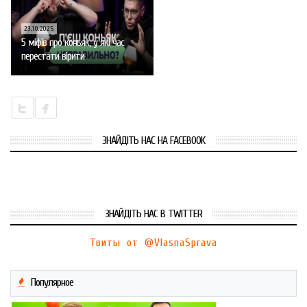
23.10.2025
5 міфів про коньяк, у які час
перестати вірити
ЗНАЙДІТЬ НАС НА FACEBOOK
ЗНАЙДІТЬ НАС В TWITTER
Твиты от @VlasnaSprava
Популярное