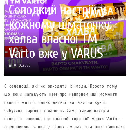
Солодкий настрій у
кожному шматочку:
халва власної ТМ
Varto вже у VARUS
10.10.2025
Є солодощі, які не виходять із моди. Просто тому,
що вони нагадують нам про найприємніші моменти
нашого життя. Запах дитинства, чай на кухні,
бабусина тарілка з халвою. Саме такий настрій
повертає новинка від власної торгової марки Varto —
соняшникова халва у різних смаках, яка вже з’явилась