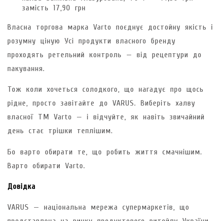
замість 17,90 грн
Власна торгова марка Varto поєднує достойну якість і
розумну ціную Усі продукти власного бренду
проходять ретельний контроль — від рецептури до
пакування.
Тож коли хочеться солодкого, що нагадує про щось
рідне, просто завітайте до VARUS. Виберіть халву
власної ТМ Varto — і відчуйте, як навіть звичайний
день стає трішки теплішим.
Бо варто обирати те, що робить життя смачнішим.
Варто обирати Varto.
Довідка
VARUS — національна мережа супермаркетів, що