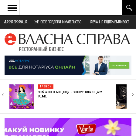
VLASNASPRAVA.UA
ЖЕНСКОЕ ПРЕДПРИНИМАТЕЛЬСТВО
НАВЧАННЯ ПІДПРИЄМЛИВОСТІ
НОВИНИ РЕСТОРАННОГО БІЗНЕСУ
ЯК ВІДКРИТИ ТА УСПІШНО КЕРУВАТИ
ПОДІЇ
МОНІТОРИНГ ЗАКОНОДАВСТВА
РІЗНЕ
ТРЕНДИ
ФРАНЧАЙЗИНГ
ЯКИЙ АЛКОГОЛЬ ПІДХОДИТЬ ВАШОМУ ЗНАКУ ЗОДІАКУ:
РОЗБІР…
КНИГИ