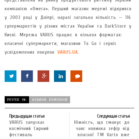
представлена на ринку продуктового ритейлу України
компанією «Омега». Перший магазин мережі відкрився
у 2003 році у Дніпрі, наразі загальна кількість — 116
супермаркетів у різних містах України та DarkStore у
Києві. Мережа VARUS працює в кількох форматах:
класичні супермаркети, магазини To Go і сервіс
усвідомлених покупок
VARUS.UA
.
POSTED IN:
НОВИНИ КОМПАНІЙ
Предыдущая статья
Следующая статья
VARUS запускає
Ніжність, що смакує до
космічний Сирний
чаю: новинка зефір від
фестиваль
власної ТМ Varto вже