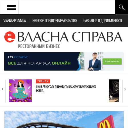
VLASNASPRAVA.UA
ЖЕНСКОЕ ПРЕДПРИНИМАТЕЛЬСТВО
НАВЧАННЯ ПІДПРИЄМЛИВОСТІ
НОВИНИ РЕСТОРАННОГО БІЗНЕСУ
ЯК ВІДКРИТИ ТА УСПІШНО КЕРУВАТИ
ПОДІЇ
МОНІТОРИНГ ЗАКОНОДАВСТВА
РІЗНЕ
ТРЕНДИ
ФРАНЧАЙЗИНГ
ЯКИЙ АЛКОГОЛЬ ПІДХОДИТЬ ВАШОМУ ЗНАКУ ЗОДІАКУ:
РОЗБІР…
КНИГИ