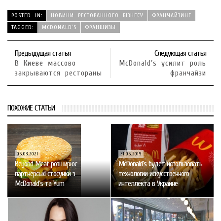
POSTED IN:
НОВИНИ РЕСТОРАННОГО БІЗНЕСУ
ФРАНЧАЙЗИНГ
TAGGED:
MCDONALD`S
ФРАНШИЗЫ
Предыдущая статья
Следующая статья
В Киеве массово
McDonald’s усилит роль
закрываются рестораны
франчайзи
ПОХОЖИЕ СТАТЬИ
05.03.2021
31.05.2019
Beyond Meat розширює
McDonald’s будет использовать
партнерські стосунки з
технологии искусственного
McDonald’s та Yum
интеллекта в Украине