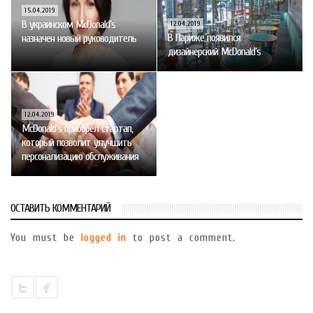
15.04.2019
В украинском McDonald’s
12.04.2019
В Париже появился
назначен новый руководитель
дизайнерский McDonald’s
12.04.2019
McDonald’s приобрел стартап,
который позволит улучшить
персонализацию обслуживания
ОСТАВИТЬ КОММЕНТАРИЙ
You must be
logged in
to post a comment.