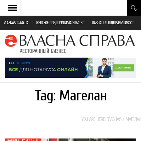
VLASNASPRAVA.UA
ЖЕНСКОЕ ПРЕДПРИНИМАТЕЛЬСТВО
НАВЧАННЯ ПІДПРИЄМЛИВОСТІ
НОВИНИ РЕСТОРАННОГО БІЗНЕСУ
ЯК ВІДКРИТИ ТА УСПІШНО КЕРУВАТИ
ПОДІЇ
МОНІТОРИНГ ЗАКОНОДАВСТВА
РІЗНЕ
Tag:
Магелан
ФРАНЧАЙЗИНГ
КНИГИ
YOU ARE HERE:
ГЛАВНАЯ
/
МАГЕЛАН
НОВИНИ КОМПАНІЙ