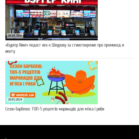
08.08.2016
«Бургер Кинг» подаст иск к Шнурову за стихотворение про промокод и
икоту
20.05.2024
Сезон барбекю: ТОП-5 рецептів маринадів для м’яса і риби