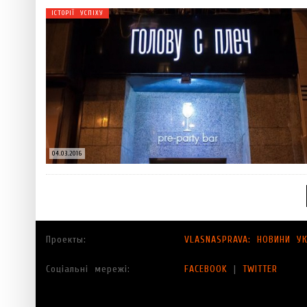
ІСТОРІЇ УСПІХУ
04.03.2016
Проекты:
VLASNASPRAVA: НОВИНИ УК
Соціальні мережі:
FACEBOOK
|
TWITTER