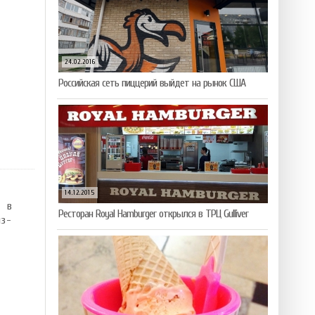
24.02.2016
Российская сеть пиццерий выйдет на рынок США
14.12.2015
о в
Ресторан Royal Hamburger открылся в ТРЦ Gulliver
из-