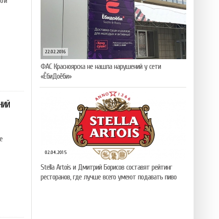
ой
22.02.2016
ФАС Красноярска не нашла нарушений у сети
«ЁбиДоёби»
НИЙ
е
02.04.2015
Stella Artois и Дмитрий Борисов составят рейтинг
ресторанов, где лучше всего умеют подавать пиво