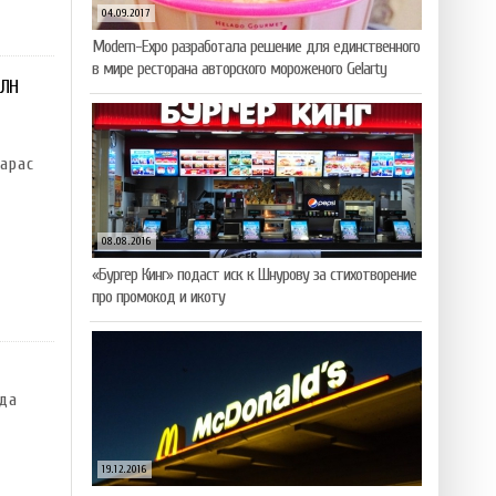
04.09.2017
Modern-Expo разработала решение для единственного
в мире ресторана авторского мороженого Gelarty
МЛН
арас
08.08.2016
«Бургер Кинг» подаст иск к Шнурову за стихотворение
про промокод и икоту
да
19.12.2016