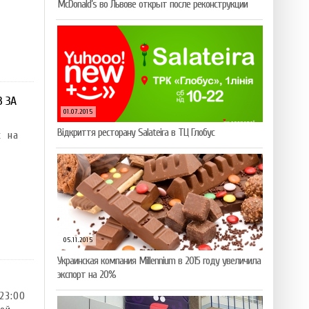
McDonald’s во Львове открыт после реконструкции
В ЗА
01.07.2015
Відкриття ресторану Salateirа в ТЦ Глобус
с на
05.11.2015
Украинская компания Millennium в 2015 году увеличила
экспорт на 20%
23:00