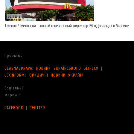
25.11.2013
Гжегош Чмелярски – новый генеральный директор МакДональдз в Украине
Проекты:
VLASNASPRAVA: НОВИНИ УКРАЇНСЬКОГО БІЗНЕСУ
|
LEXINFORM: ЮРИДИЧНІ НОВИНИ УКРАЇНИ
Соціальні
мережі:
FACEBOOK
|
TWITTER