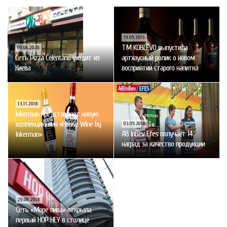
19.09.2019
ТМ KOBLEVO выпустила
09.06.2020
Сеть Pizza Celentano уходит из
артхаусный ролик о новом
Киева
восприятии старого напитка
13.11.2018
Inkerman представляет новую
коллекцию вин «House Wine by
03.09.2018
AB InBev Efes получает 14
Inkerman»
наград за качество продукции
29.08.2018
Сеть «Море пива» открыла
первый HOP HEY в столице