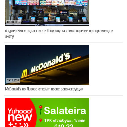
08.08.2016
«Бургер Кинг» подаст иск к Шнурову за стихотворение про промокод и
икоту
19.12.2016
McDonald’s во Львове открыт после реконструкции