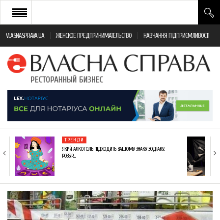
VLASNASPRAVA.UA
ЖЕНСКОЕ ПРЕДПРИНИМАТЕЛЬСТВО
НАВЧАННЯ ПІДПРИЄМЛИВОСТІ
НОВИНИ РЕСТОРАННОГО БІЗНЕСУ
ЯК ВІДКРИТИ ТА УСПІШНО КЕРУВАТИ
ПОДІЇ
МОНІТОРИНГ ЗАКОНОДАВСТВА
РІЗНЕ
ТРЕНДИ
ФРАНЧАЙЗИНГ
ЯКИЙ АЛКОГОЛЬ ПІДХОДИТЬ ВАШОМУ ЗНАКУ ЗОДІАКУ:
РОЗБІР…
КНИГИ