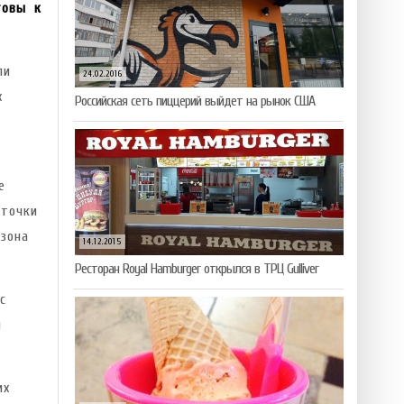
товы к
ли
24.02.2016
х
Российская сеть пиццерий выйдет на рынок США
е
 точки
зона
14.12.2015
Ресторан Royal Hamburger открылся в ТРЦ Gulliver
с
и
их