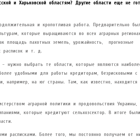
сской и Харьковской областям? Другие области еще не го
одолжительная и кропотливая работа. Предварительно бы
льтурам, которые выращиваются во всех аграрных региона
как площадь пахотных земель, урожайность, прогнозные
 расписок и т. д.
 – нужно выбрать те области, которые являются наиболе
иболее удобными для работы кредиторам, безрисковыми с
и, например, на юг страны. Там, как известно, находится 
стерством аграрной политики и продовольствия Украины, 
мпаниями, которые кредитуют сельхозсектор. В итоге был
асти.
ыми расписками. Более того, мы постоянно получаем от н