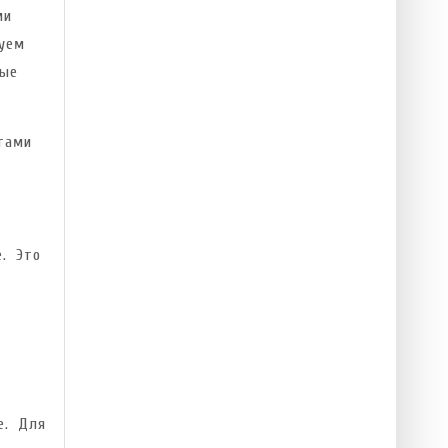
ми
уем
ные
тами
. Это
е. Для