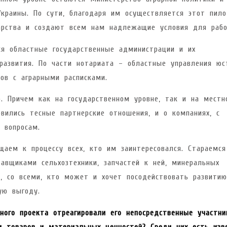
Украины. По сути, благодаря им осуществляется этот пил
арства и создают всем нам надлежащие условия для рабо
я областные государственные администрации и их
развития. По части нотариата – областные управления юс
ов с аграрными расписками.
. Причем как на государственном уровне, так и на местн
вились тесные партнерские отношения, и о компаниях, с
 вопросам.
аем к процессу всех, кто им заинтересовался. Стараемся
тавщиками сельхозтехники, запчастей к ней, минеральных
и, со всеми, кто может и хочет посодействовать развитию
ую выгоду.
ного проекта отреагировали его непосредственные участн
и товаров и материальных ценностей? Среди них есть изв