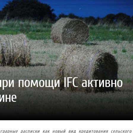
ГОТУВАТИ (І ЗАМОВИТИ)
VARUS ПРЕДСТАВИВ НОВИНКУ ВЛАСНОЇ ТМ VARTO —
VARUS ПІДБИВ ПІДСУ
ПЕЧИВО «ФРУТТАНЧИК» СПРОБУЙ ЗІ ЗНИЖКОЮ -40 %
400 ПОЗИЦІЙ, РЕКОРДН
 новинка зефір від власної ТМ Varto вже у VARUS
- 20.10.2025
СМАКИ
 шматочку: халва власної ТМ Varto вже у VARUS
- 10.10.2025
ирний фестиваль
- 29.09.2025
затримати літо в келиху
- 22.09.2025
ому знаку зодіаку: розбір астролога і керуючого баром
- 23.03.2026
при помощи IFC активно
ине
аграрные расписки как новый вид кредитования сельского