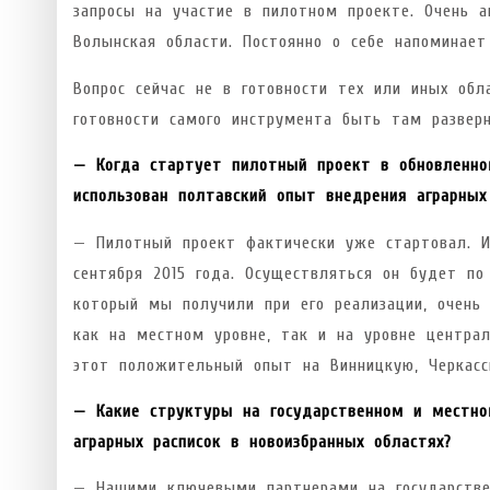
запросы на участие в пилотном проекте. Очень а
Волынская области. Постоянно о себе напоминае
Вопрос сейчас не в готовности тех или иных обл
готовности самого инструмента быть там развер
— Когда стартует пилотный проект в обновленно
использован полтавский опыт внедрения аграрных
— Пилотный проект фактически уже стартовал. И
сентября 2015 года. Осуществляться он будет п
который мы получили при его реализации, очень 
как на местном уровне, так и на уровне центра
этот положительный опыт на Винницкую, Черкасс
— Какие структуры на государственном и местно
аграрных расписок в новоизбранных областях?
— Нашими ключевыми партнерами на государстве