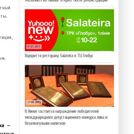
McDonald’s во Львове открыт после реконструкции
отный
ты.
тиции,
01.07.2015
Відкриття ресторану Salateirа в ТЦ Глобус
ом.
27.08.2015
В Киеве состоится награждение победителей
международного дегустационного конкурса пива и
безалкогольних напитков
ики —
естные