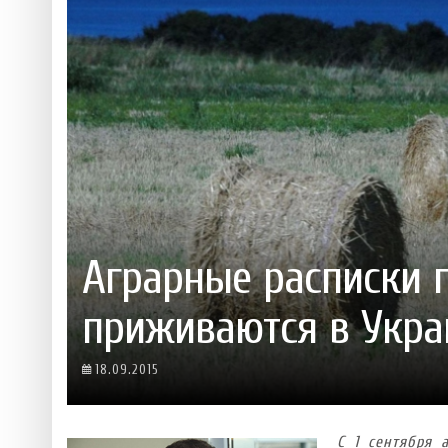
 ТЕХНОЛОГІЙ
ЯКИЙ АЛКОГОЛЬ ПІДХОДИТЬ ВАШОМУ ЗНАКУ ЗОДІАКУ:
ТЕСТ НА ПРОФЕСІОНАЛІЗМ: ЯК ПРИ
РОЗБІР АСТРОЛОГА І КЕРУЮЧОГО БАРОМ
ІДЕАЛЬНИЙ ДАЙКІРІ
Ніжність, що смакує до чаю:
Солодкий настрій у кожному
VARUS запускає космічний С
Пивоколада від MAUDAU: як 
Який алкоголь підходить ваш
Аграрные расписки 
приживаются в Укра
18.09.2015
С 1 сентября 