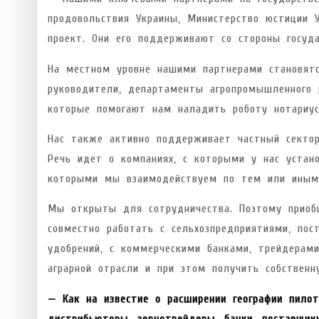
продовольствия Украины, Министерство юстиции 
проект. Они его поддерживают со стороны госуд
На местном уровне нашими партнерами становятс
руководители, департаменты агропромышленного 
которые помогают нам наладить роботу нотариус
Нас также активно поддерживает частный сектор
Речь идет о компаниях, с которыми у нас устано
которыми мы взаимодействуем по тем или иным
Мы открыты для сотрудничества. Поэтому приобщ
совместно работать с сельхозпредприятиями, пос
удобрений, с коммерческими банками, трейдерам
аграрной отрасли и при этом получить собственн
— Как на известие о расширении географии пилот
дистрибьюторы, зернотрейдеры, банки, поставщик