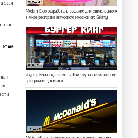
04.09.2017
дская,
Modern-Expo разработала решение для единственного
в мире ресторана авторского мороженого Gelarty
кости
и этом
08.08.2016
«Бургер Кинг» подаст иск к Шнурову за стихотворение
опыт,
про промокод и икоту
али
ести
19.12.2016