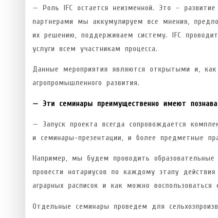
— Роль IFC остается неизменной. Это – развитие 
партнерами мы аккумулируем все мнения, предло
их решению, поддерживаем систему. IFC проводи
услуги всем участникам процесса.
Данные мероприятия являются открытыми и, как 
агропромышленного развития.
— Эти семинары преимущественно имеют познават
— Запуск проекта всегда сопровождается компле
и семинары-презентации, и более предметные пр
Например, мы будем проводить образовательные 
провести нотариусов по каждому этапу действия 
аграрных расписок и как можно воспользоваться 
Отдельные семинары проведем для сельхозпроизв