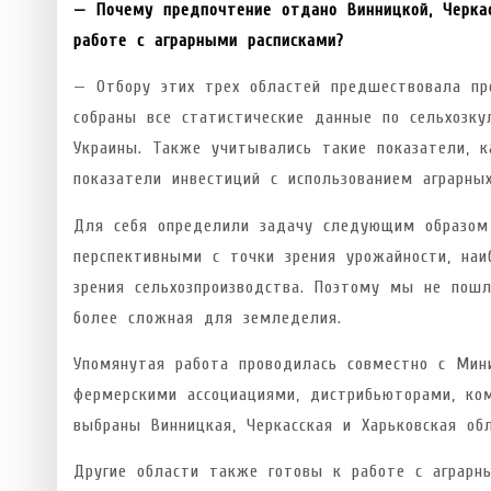
— Почему предпочтение отдано Винницкой, Черка
работе с аграрными расписками?
— Отбору этих трех областей предшествовала пр
собраны все статистические данные по сельхозку
Украины. Также учитывались такие показатели, 
показатели инвестиций с использованием аграрных
Для себя определили задачу следующим образом
перспективными с точки зрения урожайности, на
зрения сельхозпроизводства. Поэтому мы не пошл
более сложная для земледелия.
Упомянутая работа проводилась совместно с Мини
фермерскими ассоциациями, дистрибьюторами, ко
выбраны Винницкая, Черкасская и Харьковская обл
Другие области также готовы к работе с аграрн