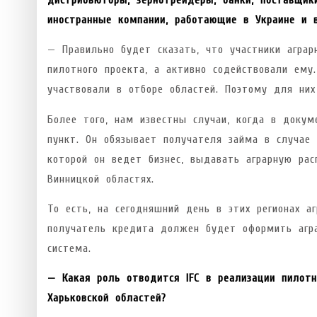
иностранные компании, работающие в Украине и 
— Правильно будет сказать, что участники аграр
пилотного проекта, а активно содействовали ему
участвовали в отборе областей. Поэтому для них
Более того, нам известны случаи, когда в доку
пункт. Он обязывает получателя займа в случае 
которой он ведет бизнес, выдавать аграрную рас
Винницкой областях.
То есть, на сегодняшний день в этих регионах а
получатель кредита должен будет оформить агра
система.
— Какая роль отводится IFC в реализации пилотн
Харьковской областей?