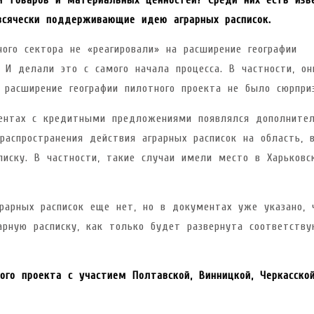
всячески поддерживающие идею аграрных расписок.
ного сектора не «реагировали» на расширение географии
. И делали это с самого начала процесса. В частности, он
 расширение географии пилотного проекта не было сюрпри
ментах с кредитными предложениями появлялся дополните
распространения действия аграрных расписок на область, 
писку. В частности, такие случаи имели место в Харьковс
грарных расписок еще нет, но в документах уже указано, 
рную расписку, как только будет развернута соответств
ого проекта с участием Полтавской, Винницкой, Черкасско