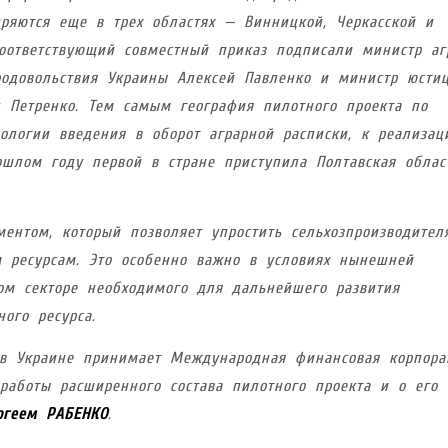
дряются еще в трех областях — Винницкой, Черкасской и
Соответствующий совместный приказ подписали министр аг
одовольствия Украины Алексей Павленко и министр юсти
 Петренко. Тем самым география пилотного проекта по
нологии введения в оборот аграрной расписки, к реализац
ошлом году первой в стране приступила Полтавская облас
ентом, который позволяет упростить сельхозпроизводител
 ресурсам. Это особенно важно в условиях нынешней
ком секторе необходимого для дальнейшего развития
ого ресурса.
 в Украине принимает Международная финансовая корпора
х работы расширенного состава пилотного проекта и о его
ргеем РАБЕНКО
.