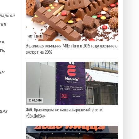
рарной
ции
05.11.2015
ии
Украинская компания Millennium в 2015 году увеличила
ть,
экспорт на 20%
ям
22.02.2016
ФАС Красноярска не нашла нарушений у сети
ция
«ЁбиДоёби»