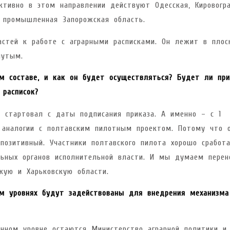
ктивно в этом направлении действуют Одесская, Кировогра
т промышленная Запорожская область.
астей к работе с аграрными расписками. Он лежит в плос
нутым.
м составе, и как он будет осуществляться? Будет ли пр
 расписок?
 стартовал с даты подписания приказа. А именно – с 1
о аналогии с полтавским пилотным проектом. Потому что 
позитивный. Участники полтавского пилота хорошо сработ
льных органов исполнительной власти. И мы думаем перен
кую и Харьковскую области.
м уровнях будут задействованы для внедрения механизма
нном уровне остаются Министерство аграрной политики и