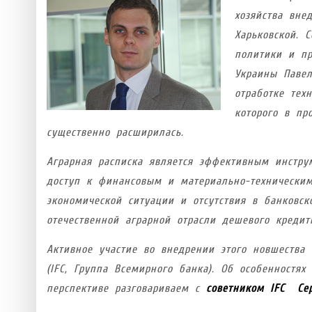
хозяйства вне
Харьковской. 
политики и пр
Украины Павел
отработке тех
которого в пр
существенно расширилась.
Аграрная расписка является эффективным инструм
доступ к финансовым и материально-техническим
экономической ситуации и отсутствия в банковс
отечественной аграрной отрасли дешевого кредитн
Активное участие во внедрении этого новшества
(IFC, Группа Всемирного банка). Об особенностя
перспективе разговариваем с
советником IFC Се