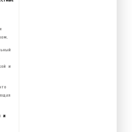
и
зом.
льный
в
кой и
что
ующая
й и