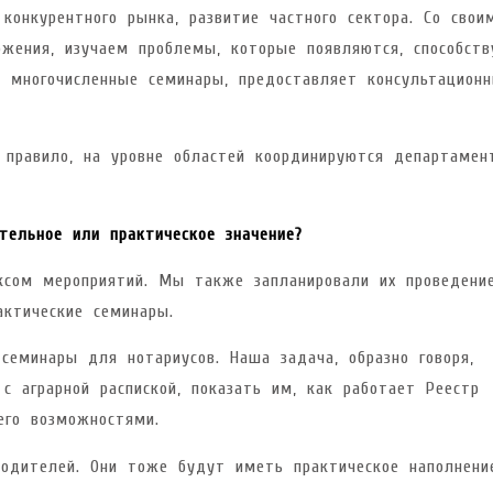
конкурентного рынка, развитие частного сектора. Со свои
жения, изучаем проблемы, которые появляются, способств
т многочисленные семинары, предоставляет консультацион
правило, на уровне областей координируются департамен
ельное или практическое значение?
ксом мероприятий. Мы также запланировали их проведение
актические семинары.
семинары для нотариусов. Наша задача, образно говоря,
с аграрной распиской, показать им, как работает Реестр
его возможностями.
одителей. Они тоже будут иметь практическое наполнени