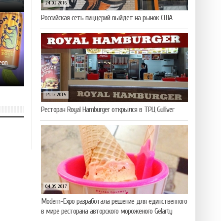
24.02.2016
Российская сеть пиццерий выйдет на рынок США
eon
14.12.2015
Ресторан Royal Hamburger открылся в ТРЦ Gulliver
04.09.2017
Modern-Expo разработала решение для единственного
в мире ресторана авторского мороженого Gelarty