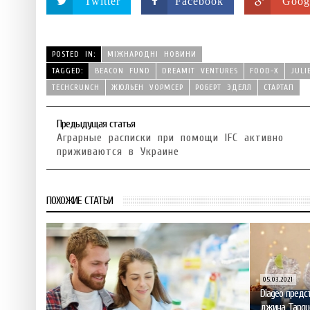
Twitter
Facebook
Goog
POSTED IN:
МІЖНАРОДНІ НОВИНИ
TAGGED:
BEACON FUND
DREAMIT VENTURES
FOOD-X
JUL
TECHCRUNCH
ЖЮЛЬЕН УОРМСЕР
РОБЕРТ ЭДЕЛЛ
СТАРТАП
Предыдущая статья
Аграрные расписки при помощи IFC активно
приживаются в Украине
ПОХОЖИЕ СТАТЬИ
05.03.2021
Diageo предс
джина Tanqu