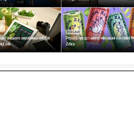
05.03.2021
британського виробника наборів
PepsiCo представила міксовані коктейлі N
plyCook
Zebra