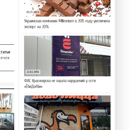
05.11.2015
Украинская компания Millennium в 2015 году увеличила
экспорт на 20%
статья
лочек
22.02.2016
ФАС Красноярска не нашла нарушений у сети
«ЁбиДоёби»
у