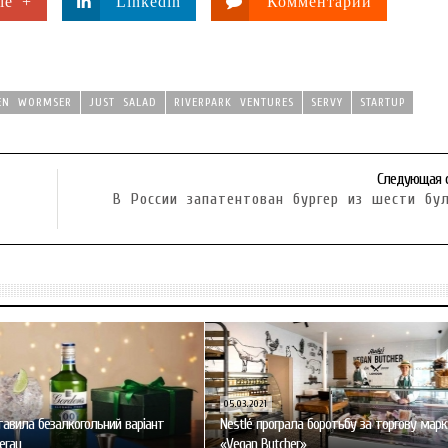
le +
Linkedin
Комментарии
IEN WORMSER
JUST SALAD
RIVERPARK VENTURES
SERVY
STARTUP
Следующая 
В России запатентован бургер из шести бу
05.03.2021
тавила безалкогольний варіант
Nestlé програла боротьбу за торгову марк
eray
«Vegan Butcher»