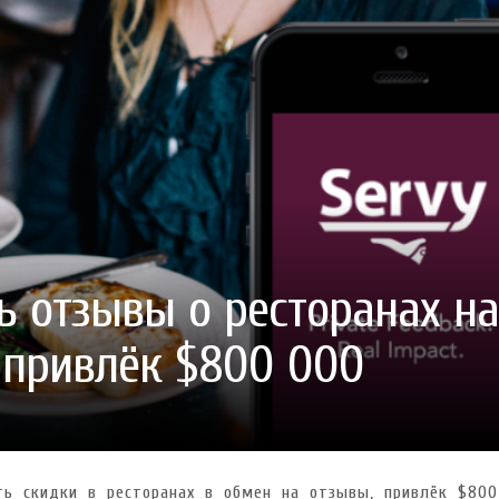
ГОТУВАТИ (І ЗАМОВИТИ)
VARUS ПРЕДСТАВИВ НОВИНКУ ВЛАСНОЇ ТМ VARTO —
VARUS ПІДБИВ ПІДСУ
ПЕЧИВО «ФРУТТАНЧИК» СПРОБУЙ ЗІ ЗНИЖКОЮ -40 %
400 ПОЗИЦІЙ, РЕКОРДН
с перестати вірити
- 23.10.2025
СМАКИ
 новинка зефір від власної ТМ Varto вже у VARUS
- 20.10.2025
 шматочку: халва власної ТМ Varto вже у VARUS
- 10.10.2025
ирний фестиваль
- 29.09.2025
затримати літо в келиху
- 22.09.2025
 отзывы о ресторанах на
 привлёк $800 000
ть скидки в ресторанах в обмен на отзывы, привлёк $80