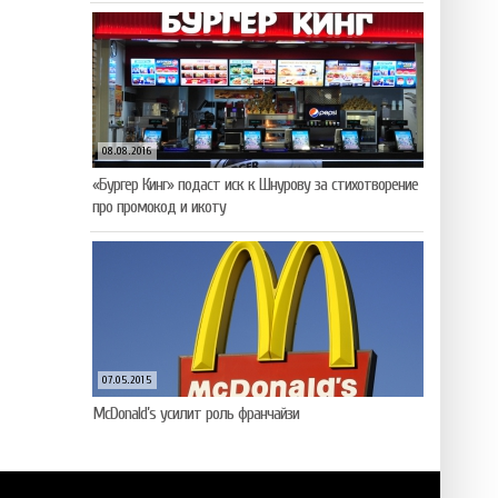
08.08.2016
«Бургер Кинг» подаст иск к Шнурову за стихотворение
про промокод и икоту
07.05.2015
McDonald’s усилит роль франчайзи