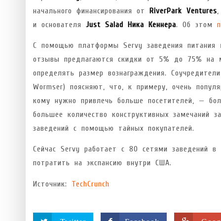
начального финансирования от
RiverPark Ventures
и основателя
Just Salad
Ника Кеннера
. Об этом
С помощью платформы Servy заведения питания м
отзывы предлагаются скидки от 5% до 75% на м
определять размер вознаграждения. Соучредител
Wormser) поясняют, что, к примеру, очень попу
кому нужно привлечь больше посетителей, — бол
большее количество конструктивных замечаний з
заведений с помощью тайных покупателей.
Сейчас Servy работает с 80 сетями заведений в 
потратить на экспансию внутри США.
Источник:
TechCrunch