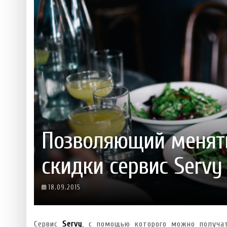
 ТЕХНОЛОГІЙ
ЯКИЙ АЛКОГОЛЬ ПІДХОДИТЬ ВАШОМУ ЗНАКУ ЗОДІАКУ:
ТЕСТ НА ПРОФЕСІОНАЛІЗМ: ЯК ПРИ
РОЗБІР АСТРОЛОГА І КЕРУЮЧОГО БАРОМ
ІДЕАЛЬНИЙ ДАЙКІРІ
5 міфів про коньяк, у які ча
Ніжність, що смакує до чаю:
Солодкий настрій у кожному
VARUS запускає космічний С
Пивоколада від MAUDAU: як 
Позволяющий менять
скидки сервис Servy
18.09.2015
Сервис
Servy
, с помощью которого можно получа