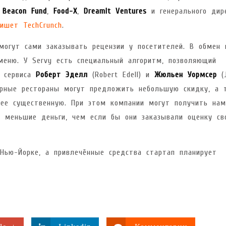
,
Beacon Fund
,
Food-X
,
DreamIt Ventures
и генерального дир
пишет
TechCrunch
.
огут сами заказывать рецензии у посетителей. В обмен 
еню. У Servy есть специальный алгоритм, позволяющий
и сервиса
Роберт Эделл
(Robert Edell) и
Жюльен Уормсер
(J
лярные рестораны могут предложить небольшую скидку, а т
ее существенную. При этом компании могут получить нам
а меньшие деньги, чем если бы они заказывали оценку св
Нью-Йорке, а привлечённые средства стартап планирует