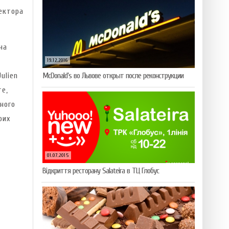
ектора
на
19.12.2016
ulien
McDonald’s во Львове открыт после реконструкции
е,
ного
оих
01.07.2015
Відкриття ресторану Salateirа в ТЦ Глобус