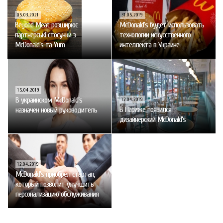
05.03.2021
31.05.2019
Beyond Meat розширює
McDonald’s будет использовать
партнерські стосунки з
технологии искусственного
McDonald’s та Yum
интеллекта в Украине
15.04.2019
В украинском McDonald’s
12.04.2019
В Париже появился
назначен новый руководитель
дизайнерский McDonald’s
12.04.2019
McDonald’s приобрел стартап,
который позволит улучшить
персонализацию обслуживания