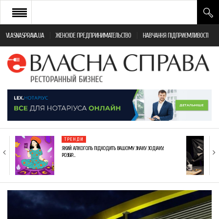
VLASNASPRAVA.UA
ЖЕНСКОЕ ПРЕДПРИНИМАТЕЛЬСТВО
НАВЧАННЯ ПІДПРИЄМЛИВОСТІ
НОВИНИ РЕСТОРАННОГО БІЗНЕСУ
ЯК ВІДКРИТИ ТА УСПІШНО КЕРУВАТИ
ПОДІЇ
МОНІТОРИНГ ЗАКОНОДАВСТВА
РІЗНЕ
ТРЕНДИ
ФРАНЧАЙЗИНГ
ЯКИЙ АЛКОГОЛЬ ПІДХОДИТЬ ВАШОМУ ЗНАКУ ЗОДІАКУ:
РОЗБІР…
КНИГИ