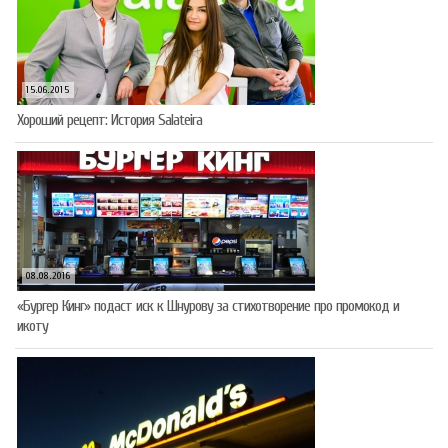
15.06.2015
Хороший рецепт: История Salateira
08.08.2016
«Бургер Кинг» подаст иск к Шнурову за стихотворение про промокод и
икоту