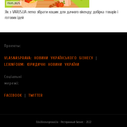
19.05.2025
Як з VARUS.UA легко зібрати кошик для дачного вікенду: добірка товарів і
готових ідей
Проекты:
VLASNASPRAVA: НОВИНИ УКРАЇНСЬКОГО БІЗНЕСУ
|
LEXINFORM: ЮРИДИЧНІ НОВИНИ УКРАЇНИ
Соціальні
мережі:
FACEBOOK
|
TWITTER
Eda.vlasnasprava.ua - Ресторанный Бизнес - 2022