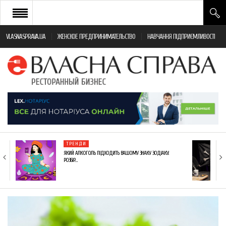
VLASNASPRAVA.UA
ЖЕНСКОЕ ПРЕДПРИНИМАТЕЛЬСТВО
НАВЧАННЯ ПІДПРИЄМЛИВОСТІ
НОВИНИ РЕСТОРАННОГО БІЗНЕСУ
ЯК ВІДКРИТИ ТА УСПІШНО КЕРУВАТИ
ПОДІЇ
МОНІТОРИНГ ЗАКОНОДАВСТВА
РІЗНЕ
ТРЕНДИ
ФРАНЧАЙЗИНГ
ЯКИЙ АЛКОГОЛЬ ПІДХОДИТЬ ВАШОМУ ЗНАКУ ЗОДІАКУ:
РОЗБІР…
КНИГИ