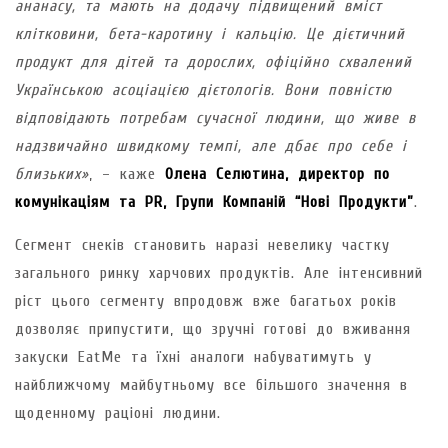
ананасу, та мають на додачу підвищений вміст
клітковини, бета-каротину і кальцію. Це дієтичний
продукт для дітей та дорослих, офіційно схвалений
Українською асоціацією дієтологів. Вони повністю
відповідають потребам сучасної людини, що живе в
надзвичайно швидкому темпі, але дбає про себе і
близьких»
, – каже
Олена Селютина, директор по
комунікаціям та
PR
, Групи Компан
ій
“Н
ові Продукти
”
.
Сегмент снеків становить наразі невелику частку
загального ринку харчових продуктів. Але інтенсивний
ріст цього сегменту впродовж вже багатьох років
дозволяє припустити, що зручні готові до вживання
закуски EatMe та їхні аналоги набуватимуть у
найближчому майбутньому все більшого значення в
щоденному раціоні людини.