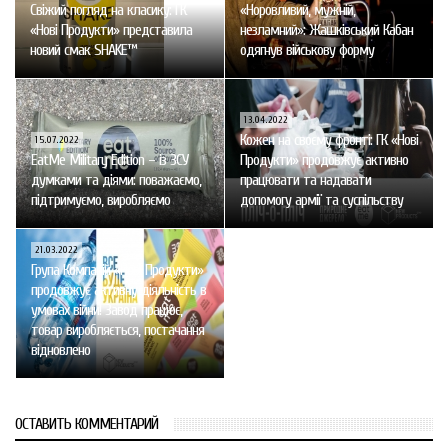
Свіжий погляд на класику: ГК
«Норовливий, мужній,
«Нові Продукти» представила
незламний»: Жашківський Кабан
новий смак SHAKE™
одягнув військову форму
13.04.2022
Кожен на своєму фронті: ГК «Нові
15.07.2022
EatMe Military Edition – із ЗСУ
Продукти» продовжує активно
думками та діями: поважаємо,
працювати та надавати
підтримуємо, виробляємо
допомогу армії та суспільству
21.03.2022
Група Компаній «Нові Продукти»
продовжує активну діяльність в
умовах війни! Завод працює,
товар виробляється, постачання
відновлено
ОСТАВИТЬ КОММЕНТАРИЙ