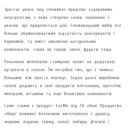
Зростає увага, яку споживач приділяє «здоровим»
інгредієнтам, з яких створено снеки, порівняно з
увагою, що приділяється ціні. Споживацький вибір все
більше обумовлюватиме відсутність консервантів і
барвників, та вміст виключно натуральних
компонентів, таких як горіхи, овочі, фрукти тощо.
Покоління міленіалів стимулює попит на додаткові
нутрієнти в снеках. Їм потрібна їжа, що є чимось
більшим, ніж просто перекус. Задля цього виробники
снеків додають в свої продукти клітковину, протеїни,
мінерали, вітаміни та інші біоактивні компоненти.
Саме таким є продукт EatMe від ГК «Нові Продукти».
«Наші поживні батончики виготовлено з арахісу,
моркви, ліщини, ізюму, папаї, імбиру, фініків і