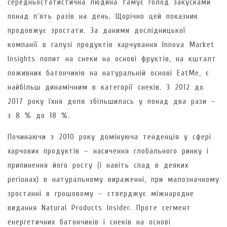
середньостатистична людина тамує голод закусками
понад п’ять разів на день. Щорічно цей показник
продовжує зростати. За даними дослідницької
компанії в галузі продуктів харчування Innova Market
Insights попит на снеки на основі фруктів, на кшталт
поживних батончиків на натуральній основі EatMe, є
найбільш динамічним в категорії снеків. З 2012 до
2017 року їхня доля збільшилась у понад два рази –
з 8 % до 18 %.
Починаючи з 2010 року домінуюча тенденція у сфері
харчових продуктів – насичення глобального ринку і
припинення його росту (і навіть спад в деяких
регіонах) в натуральному вираженні, при малозначному
зростанні в грошовому – стверджує міжнародне
видання Natural Products Insider. Проте сегмент
енергетичних батончиків і снеків на основі