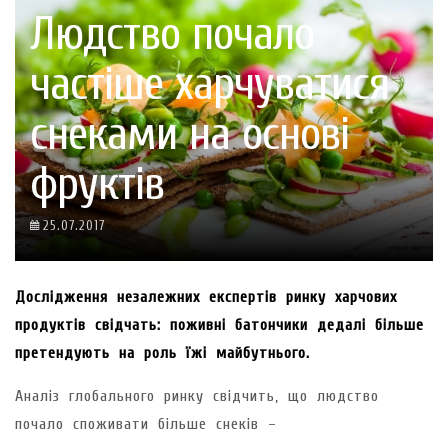
Людство почало
частіше харчуватися
снеками на основі
фруктів
25.07.2017
Дослідження незалежних експертів ринку харчових
продуктів свідчать: поживні батончики дедалі більше
претендують на роль їжі майбутнього.
Аналіз глобального ринку свідчить, що людство
почало споживати більше снеків –