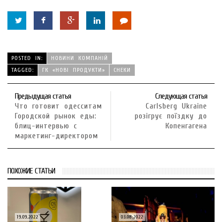
POSTED IN:
НОВИНИ КОМПАНІЙ
TAGGED:
ГК «НОВІ ПРОДУКТИ»
СНЕКИ
Предыдущая статья
Следующая статья
Что готовит одесситам
Carlsberg Ukraine
Городской рынок еды:
розігрує поїздку до
блиц-интервью с
Копенгагена
маркетинг-директором
ПОХОЖИЕ СТАТЬИ
19.09.2022
03.08.2022