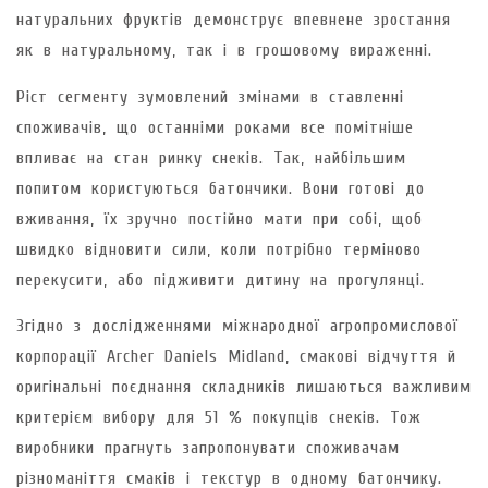
натуральних фруктів демонструє впевнене зростання
як в натуральному, так і в грошовому вираженні.
Ріст сегменту зумовлений змінами в ставленні
споживачів, що останніми роками все помітніше
впливає на стан ринку снеків. Так, найбільшим
попитом користуються батончики. Вони готові до
вживання, їх зручно постійно мати при собі, щоб
швидко відновити сили, коли потрібно терміново
перекусити, або підживити дитину на прогулянці.
Згідно з дослідженнями міжнародної агропромислової
корпорації Archer Daniels Midland, смакові відчуття й
оригінальні поєднання складників лишаються важливим
критерієм вибору для 51 % покупців снеків. Тож
виробники прагнуть запропонувати споживачам
різноманіття смаків і текстур в одному батончику.