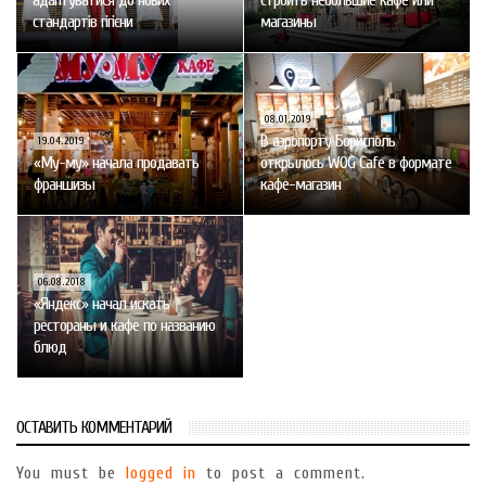
стандартів гігієни
магазины
08.01.2019
В аэропорту Борисполь
19.04.2019
«Му-му» начала продавать
открылось WOG Cafe в формате
франшизы
кафе-магазин
06.08.2018
«Яндекс» начал искать
рестораны и кафе по названию
блюд
ОСТАВИТЬ КОММЕНТАРИЙ
You must be
logged in
to post a comment.