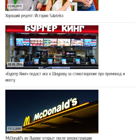
15.06.2015
Хороший рецепт: История Salateira
08.08.2016
«Бургер Кинг» подаст иск к Шнурову за стихотворение про промокод и
икоту
19.12.2016
McDonald’s во Львове открыт после реконструкции