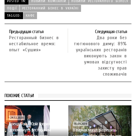
POSTED IN:
НОВИНИ КОМПАНІЙ
НОВИНИ РЕСТОРАННОГО БІЗНЕСУ
ПОДІЇ
РЕСТОРАННИЙ БІЗНЕС В УКРАЇНІ
TAGGED:
КАФЕ
Предыдущая статья
Следующая статья
Ресторанный бизнес в
Два роки без
нестабильное время:
тютюнового диму: 89%
опыт «Сушия»
українських ресторанів
виконують закон в
умовах відсутності
захисту прав
споживачів
ПОХОЖИЕ СТАТЬИ
24.12.2020
Бренд Tork і Юрій Ковриженко
18.09.2019
допоможуть ресторанам
В парках могут разрешить
адаптуватися до нових
строить небольшие кафе или