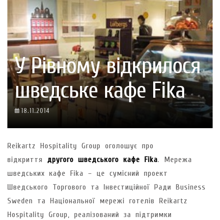
У Рівному відкрилося
шведське кафе Fika
18.11.2014
Reikartz Hospitality Group оголошує про
відкриття
другого шведського кафе Fika
. Мережа
шведських кафе Fika – це сумісний проект
Шведського Торгового та Інвестиційної Ради Business
Sweden та Національної мережі готелів Reikartz
Hospitality Group, реалізований за підтримки