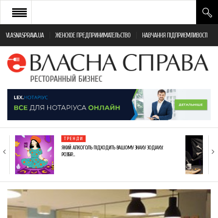
VLASNASPRAVA.UA
ЖЕНСКОЕ ПРЕДПРИНИМАТЕЛЬСТВО
НАВЧАННЯ ПІДПРИЄМЛИВОСТІ
НОВИНИ РЕСТОРАННОГО БІЗНЕСУ
ЯК ВІДКРИТИ ТА УСПІШНО КЕРУВАТИ
ПОДІЇ
МОНІТОРИНГ ЗАКОНОДАВСТВА
РІЗНЕ
ТРЕНДИ
ФРАНЧАЙЗИНГ
ЯКИЙ АЛКОГОЛЬ ПІДХОДИТЬ ВАШОМУ ЗНАКУ ЗОДІАКУ:
РОЗБІР…
КНИГИ