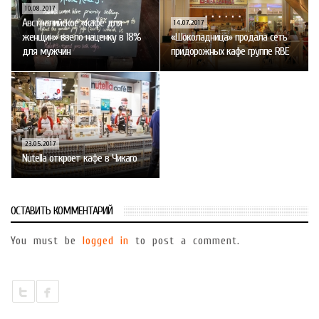
10.08.2017
Австралийское «кафе для
14.07.2017
женщин» ввело наценку в 18%
«Шоколадница» продала сеть
для мужчин
придорожных кафе группе RBE
23.05.2017
Nutella откроет кафе в Чикаго
ОСТАВИТЬ КОММЕНТАРИЙ
You must be
logged in
to post a comment.