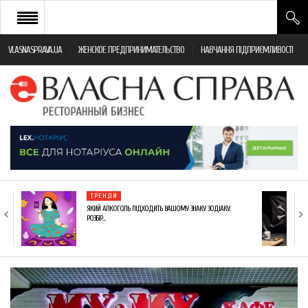
VLASNASPRAVA.UA
ЖЕНСКОЕ ПРЕДПРИНИМАТЕЛЬСТВО
НАВЧАННЯ ПІДПРИЄМЛИВОСТІ
НОВИНИ РЕСТОРАННОГО БІЗНЕСУ
ЯК ВІДКРИТИ ТА УСПІШНО КЕРУВАТИ
ПОДІЇ
МОНІТОРИНГ ЗАКОНОДАВСТВА
РІЗНЕ
ТРЕНДИ
ФРАНЧАЙЗИНГ
ЯКИЙ АЛКОГОЛЬ ПІДХОДИТЬ ВАШОМУ ЗНАКУ ЗОДІАКУ:
РОЗБІР…
КНИГИ