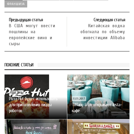
ФРАНШИЗА
Предыдущая статья
Следующая статья
В США могут ввести
Китайская водка
пошлины на
обогнала по объему
европейские вино и
инвестиции Alibaba
сыры
ПОХОЖИЕ СТАТЬИ
31.10.2018
Pizza Hut будет использовать
13.11.2017
для приготовления пиццы
Tiffany & Co. открывают Insta-
роботов
кафе