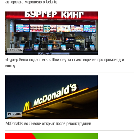
авторского мороженого Gelarty
08.08.2016
«Бургер Кинг» подаст иск к Шнурову за стихотворение про промокод и
икоту
19.12.2016
McDonald’s во Львове открыт после реконструкции