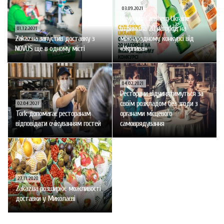
03.09.2021
Компанія Carlsberg Ukraine
отримала 20 нагород на
01.12.2021
Zakaz.ua запустив доставку з
міжнародному конкурсі від
NOVUS ще в одному місті
«Укрпива»
04.02.2021
Ресторани відчинятимуться за
своїм розкладом без згоди з
02.04.2021
Tork допомагає ресторанам
органами місцевого
відповідати очікуванням гостей
самоврядування
27.11.2020
Zakaz.ua розширює можливості
доставки у Миколаєві