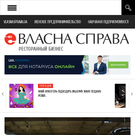
VLASNASPRAVA.UA
ЖЕНСКОЕ ПРЕДПРИНИМАТЕЛЬСТВО
НАВЧАННЯ ПІДПРИЄМЛИВОСТІ
НОВИНИ РЕСТОРАННОГО БІЗНЕСУ
ЯК ВІДКРИТИ ТА УСПІШНО КЕРУВАТИ
ПОДІЇ
МОНІТОРИНГ ЗАКОНОДАВСТВА
РІЗНЕ
ТРЕНДИ
ФРАНЧАЙЗИНГ
ЯКИЙ АЛКОГОЛЬ ПІДХОДИТЬ ВАШОМУ ЗНАКУ ЗОДІАКУ:
РОЗБІР…
КНИГИ