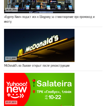
08.08.2016
«Бургер Кинг» подаст иск к Шнурову за стихотворение про промокод и
икоту
19.12.2016
McDonald’s во Львове открыт после реконструкции
01.07.2015