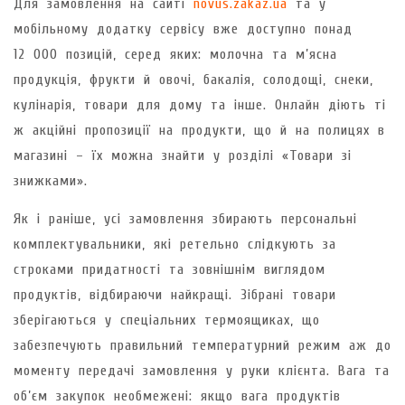
Для замовлення на сайті
novus.zakaz.ua
та у
мобільному додатку сервісу вже доступно понад
12 000 позицій, серед яких: молочна та м’ясна
продукція, фрукти й овочі, бакалія, солодощі, снеки,
кулінарія, товари для дому та інше. Онлайн діють ті
ж акційні пропозиції на продукти, що й на полицях в
магазині – їх можна знайти у розділі «Товари зі
знижками».
Як і раніше, усі замовлення збирають персональні
комплектувальники, які ретельно слідкують за
строками придатності та зовнішнім виглядом
продуктів, відбираючи найкращі. Зібрані товари
зберігаються у спеціальних термоящиках, що
забезпечують правильний температурний режим аж до
моменту передачі замовлення у руки клієнта. Вага та
об’єм закупок необмежені: якщо вага продуктів