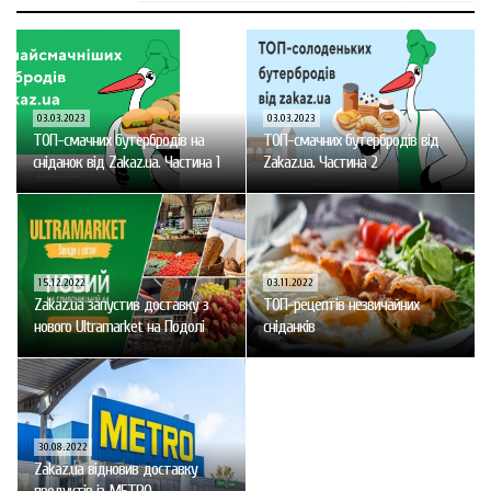
03.03.2023
03.03.2023
ТОП-смачних бутербродів на
ТОП-смачних бутербродів від
сніданок від Zakaz.ua. Частина 1
Zakaz.ua. Частина 2
15.12.2022
03.11.2022
Zakaz.ua запустив доставку з
ТОП-рецептів незвичайних
нового Ultramarket на Подолі
сніданків
30.08.2022
Zakaz.ua відновив доставку
продуктів із МЕТRО