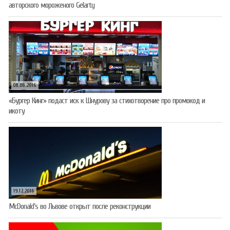
авторского мороженого Gelarty
08.08.2016
«Бургер Кинг» подаст иск к Шнурову за стихотворение про промокод и
икоту
19.12.2016
McDonald’s во Львове открыт после реконструкции