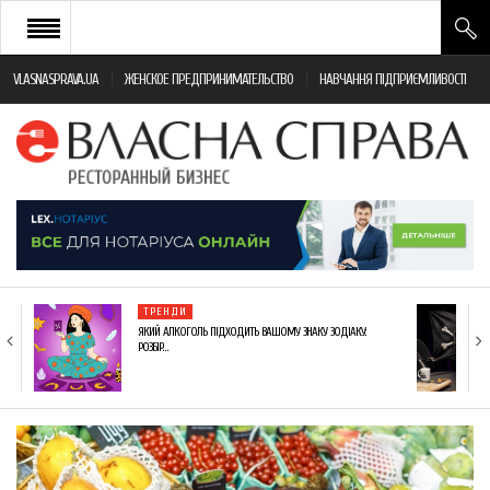
VLASNASPRAVA.UA
ЖЕНСКОЕ ПРЕДПРИНИМАТЕЛЬСТВО
НАВЧАННЯ ПІДПРИЄМЛИВОСТІ
НОВИНИ РЕСТОРАННОГО БІЗНЕСУ
ЯК ВІДКРИТИ ТА УСПІШНО КЕРУВАТИ
ПОДІЇ
МОНІТОРИНГ ЗАКОНОДАВСТВА
РІЗНЕ
ТРЕНДИ
ФРАНЧАЙЗИНГ
ЯКИЙ АЛКОГОЛЬ ПІДХОДИТЬ ВАШОМУ ЗНАКУ ЗОДІАКУ:
РОЗБІР…
КНИГИ