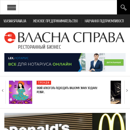
VLASNASPRAVA.UA
ЖЕНСКОЕ ПРЕДПРИНИМАТЕЛЬСТВО
НАВЧАННЯ ПІДПРИЄМЛИВОСТІ
НОВИНИ РЕСТОРАННОГО БІЗНЕСУ
ЯК ВІДКРИТИ ТА УСПІШНО КЕРУВАТИ
ПОДІЇ
МОНІТОРИНГ ЗАКОНОДАВСТВА
РІЗНЕ
ТРЕНДИ
ФРАНЧАЙЗИНГ
ЯКИЙ АЛКОГОЛЬ ПІДХОДИТЬ ВАШОМУ ЗНАКУ ЗОДІАКУ:
РОЗБІР…
КНИГИ