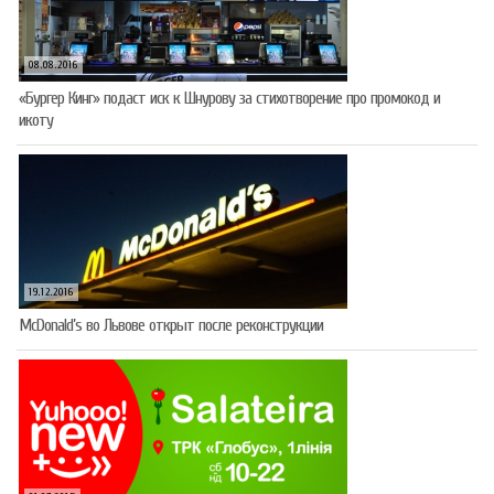
08.08.2016
«Бургер Кинг» подаст иск к Шнурову за стихотворение про промокод и
икоту
19.12.2016
McDonald’s во Львове открыт после реконструкции