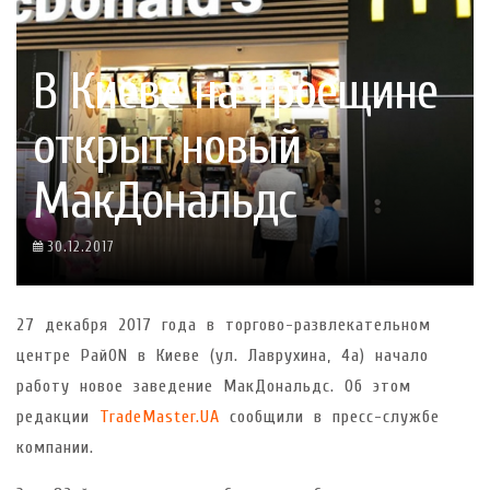
В Киеве на Троещине
открыт новый
МакДональдс
30.12.2017
27 декабря 2017 года в торгово-развлекательном
центре РайON в Киеве (ул. Лаврухина, 4а) начало
работу новое заведение МакДональдс. Об этом
редакции
TradeMaster.UA
сообщили в пресс-службе
компании.