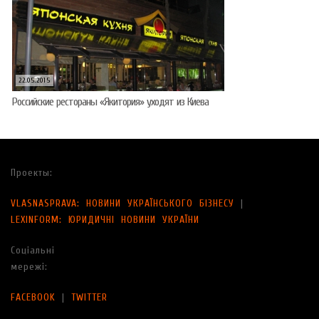
22.05.2015
Российские рестораны «Якитория» уходят из Киева
Проекты:
VLASNASPRAVA: НОВИНИ УКРАЇНСЬКОГО БІЗНЕСУ
|
LEXINFORM: ЮРИДИЧНІ НОВИНИ УКРАЇНИ
Соціальні
мережі:
FACEBOOK
|
TWITTER