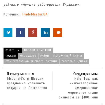
рейтинге «Лучшие работодатели Украины».
Источник:
TradeMaster.UA
POSTED IN:
НОВИНИ КОМПАНІЙ
TAGGED:
MCDONALD'S
РАЙON
РЕСТОРАННЫЙ БИЗНЕС
СЕТЬ РЕСТОРАНОВ БЫСТРОГО ПИТАНИЯ
ТОРГОВЫЕ ЦЕНТРЫ
Предыдущая статья
Следующая статья
McDonald’s в Швеции
Halo Top: как
предложил упаковать
низкокалорийное
подарки на Рождество
американское
мороженое стало
бизнесом за $100 млн