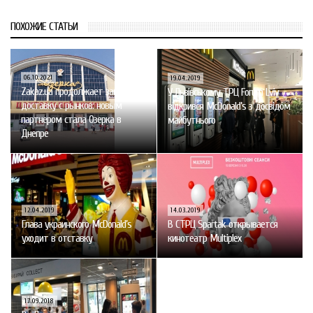
ПОХОЖИЕ СТАТЬИ
06.10.2021
19.04.2019
Zakaz.ua продолжает запускать
У Львівському TРЦ Forum Lviv
доставку с рынков: новым
відкрився McDonald’s з досвідом
партнером стала Озерка в
майбутнього
Днепре
12.04.2019
14.03.2019
Глава украинского McDonald’s
В СТРЦ Spartak открывается
уходит в отставку
кинотеатр Multiplex
17.09.2018