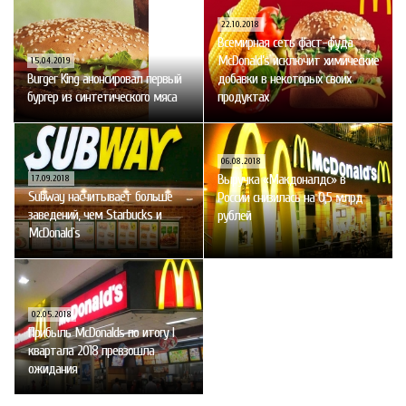
22.10.2018
Всемирная сеть фаст-фуда
McDonald’s исключит химические
15.04.2019
Burger King анонсировал первый
добавки в некоторых своих
бургер из синтетического мяса
продуктах
06.08.2018
Выручка «Макдоналдс» в
17.09.2018
Subway насчитывает больше
России снизилась на 0,5 млрд
заведений, чем Starbucks и
рублей
McDonald`s
02.05.2018
Прибыль McDonalds по итогу I
квартала 2018 превзошла
ожидания