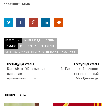
Источник: MMR
POSTED IN:
МІЖНАРОДНІ НОВИНИ
TAGGED:
MCDONALD'S
РЕСТОРАНЫ
СЕТЬ РЕСТОРАНОВ БЫСТРОГО ПИТАНИЯ
ФАСТ-ФУД
Предыдущая статья
Следующая статья
Как AR и VR изменят
В Киеве на Троещине
пищевую
открыт новый
промышленность
МакДональдс
ПОХОЖИЕ СТАТЬИ