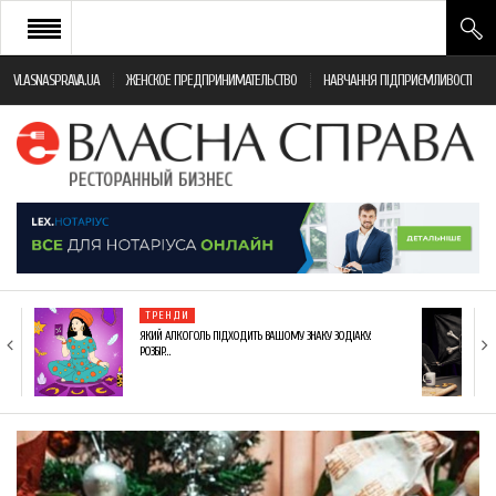
VLASNASPRAVA.UA
ЖЕНСКОЕ ПРЕДПРИНИМАТЕЛЬСТВО
НАВЧАННЯ ПІДПРИЄМЛИВОСТІ
НОВИНИ РЕСТОРАННОГО БІЗНЕСУ
ЯК ВІДКРИТИ ТА УСПІШНО КЕРУВАТИ
ПОДІЇ
МОНІТОРИНГ ЗАКОНОДАВСТВА
РІЗНЕ
ТРЕНДИ
ФРАНЧАЙЗИНГ
ЯКИЙ АЛКОГОЛЬ ПІДХОДИТЬ ВАШОМУ ЗНАКУ ЗОДІАКУ:
РОЗБІР…
КНИГИ