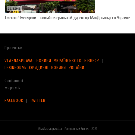
25.11.2013
Гжегош Чмелярски – новый генеральный директор МакДональдз в Украине
Проекты:
VLASNASPRAVA: НОВИНИ УКРАЇНСЬКОГО БІЗНЕСУ
|
LEXINFORM: ЮРИДИЧНІ НОВИНИ УКРАЇНИ
Соціальні
мережі:
FACEBOOK
|
TWITTER
Eda.vlasnasprava.ua - Ресторанный Бизнес - 2022