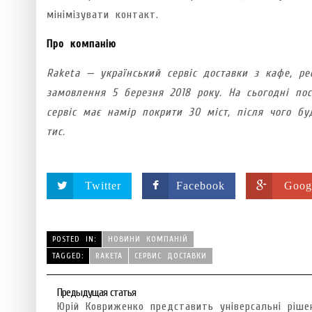
мінімізувати контакт.
Про компанію
Raketa — український сервіс доставки з кафе, ре
замовлення 5 березня 2018 року. На сьогодні по
сервіс має намір покрити 30 міст, після чого бу
тис.
Twitter
Facebook
Goog
POSTED IN:
НОВИНИ КОМПАНІЙ
TAGGED:
RAKETA
СЕРВИС ДОСТАВКИ
Предыдущая статья
Юрій Ковриженко представить універсальні ріше