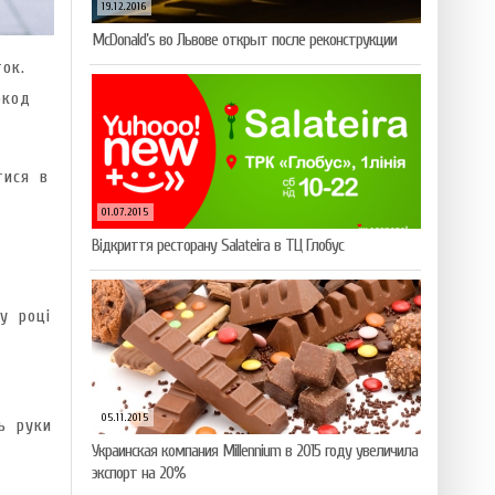
19.12.2016
McDonald’s во Львове открыт после реконструкции
ок.
окод
тися в
01.07.2015
Відкриття ресторану Salateirа в ТЦ Глобус
у році
05.11.2015
ь руки
Украинская компания Millennium в 2015 году увеличила
экспорт на 20%