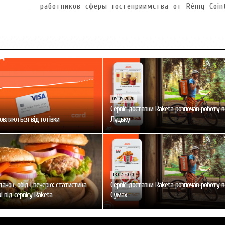
работников сферы гостеприимства от Rémy Coin
09.09.2020
Сервіс доставки Raketa розпочав роботу в
мовляються від готівки
Луцьку
13.07.2020
данок, обід і вечерю: статистика
Сервіс доставки Raketa розпочав роботу в
 від сервісу Raketa
Сумах