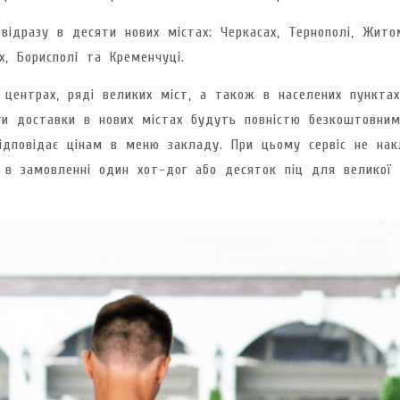
відразу в десяти нових містах: Черкасах, Тернополі, Житом
ах, Борисполі та Кременчуці.
центрах, ряді великих міст, а також в населених пунктах
ги доставки в нових містах будуть повністю безкоштовним
відповідає цінам в меню закладу. При цьому сервіс не нак
 в замовленні один хот-дог або десяток піц для великої