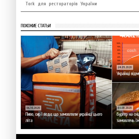
Tork для рестораторів України
ПОХОЖИЕ СТАТЬИ
24.09.2020
Українці від
06.10.2020
03.08.2020
Пиво, сир і вода: що замовляли українці цього
Бургер на сні
літа
замовлень їжі