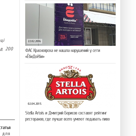
ці
22.02.2016
ад 200
ФАС Красноярска не нашла нарушений у сети
«ЁбиДоёби»
02.04.2015
Stella Artois и Дмитрий Борисов составят рейтинг
ресторанов, где лучше всего умеют подавать пиво
статья
е для