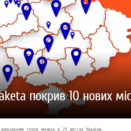
ГОТУВАТИ (І ЗАМОВИТИ)
VARUS ПРЕДСТАВИВ НОВИНКУ ВЛАСНОЇ ТМ VARTO —
VARUS ПІДБИВ ПІДСУ
ПЕЧИВО «ФРУТТАНЧИК» СПРОБУЙ ЗІ ЗНИЖКОЮ -40 %
400 ПОЗИЦІЙ, РЕКОРДН
 новинка зефір від власної ТМ Varto вже у VARUS
- 20.10.2025
СМАКИ
 шматочку: халва власної ТМ Varto вже у VARUS
- 10.10.2025
ирний фестиваль
- 29.09.2025
затримати літо в келиху
- 22.09.2025
ому знаку зодіаку: розбір астролога і керуючого баром
- 23.03.2026
aketa покрив 10 нових мі
и рюкзаками тепер можна в 25 містах України.