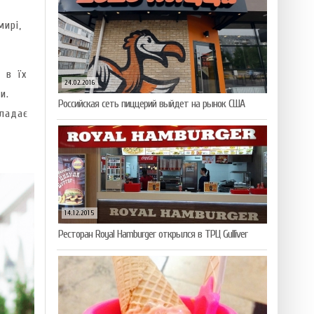
ирі,
 в їх
24.02.2016
и.
Российская сеть пиццерий выйдет на рынок США
ладає
14.12.2015
Ресторан Royal Hamburger открылся в ТРЦ Gulliver