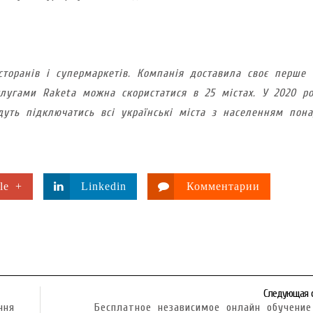
сторанів і супермаркетів. Компанія доставила своє перше
слугами Raketa можна скористатися в 25 містах. У 2020 ро
дуть підключатись всі українські міста з населенням пон
le +
Linkedin
Комментарии
Следующая 
ння
Бесплатное независимое онлайн обучени