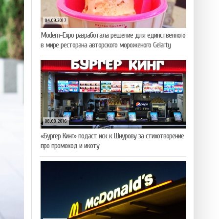
04.09.2017
Modern-Expo разработала решение для единственного
в мире ресторана авторского мороженого Gelarty
08.08.2016
«Бургер Кинг» подаст иск к Шнурову за стихотворение
про промокод и икоту