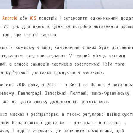
и
Android
або
iOS
пристрій і встановити однойменний додат
ю 70 грн. Для цього в додатку потрібно активувати пром
 грн., при оплаті картою.
анів в кожному з міст, замовлення з яких буде доставля
рахуванням часу приготування. У перший місяць послуги
і, а список закладів-партнерів зростатиме. Крім того,
 кур’єрської доставки продуктів з магазинів.
березні 2018 року, в 2019 — в Києві та Львові. У поточном
невому, Павлограді, Запоріжжі, Полтаві, Івано-Франківську,
ер же до цього списку додалися ще десять міст.
них масках і респіраторах, а також регулярно дезінфікуют
 опція безконтактної доставки — для цього достатньо в
ачку, і кур’єр уточнить, де залишити замовлення, щоб