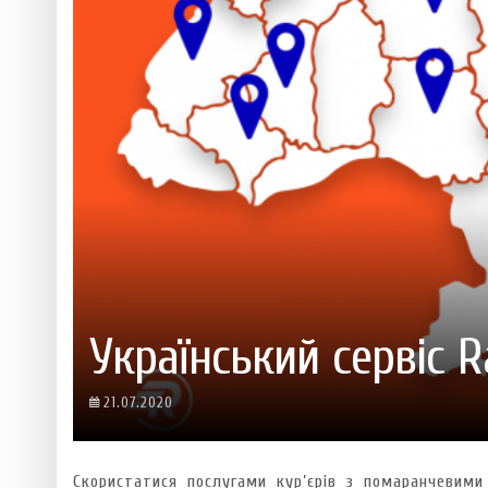
 ТЕХНОЛОГІЙ
ЯКИЙ АЛКОГОЛЬ ПІДХОДИТЬ ВАШОМУ ЗНАКУ ЗОДІАКУ:
ТЕСТ НА ПРОФЕСІОНАЛІЗМ: ЯК ПРИ
РОЗБІР АСТРОЛОГА І КЕРУЮЧОГО БАРОМ
ІДЕАЛЬНИЙ ДАЙКІРІ
Ніжність, що смакує до чаю:
Солодкий настрій у кожному
VARUS запускає космічний С
Пивоколада від MAUDAU: як 
Який алкоголь підходить ваш
Український сервіс R
21.07.2020
Скористатися послугами кур’єрів з помаранчевим