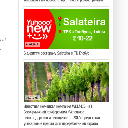
McDonald’s во Львове открыт после реконструкции
ві,
01.07.2015
,
Відкриття ресторану Salateirа в ТЦ Глобус
25.01.2017
Известная немецкая компания WILLMES на II
Всеукраинской конференции «Успешное
виноградарство и виноделие — 2017» представит
уникальные прессы для переработки винограда