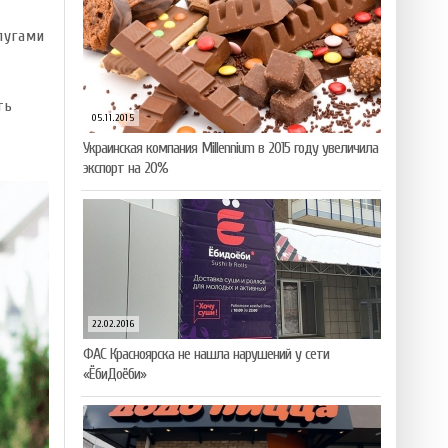
лугами
ть
05.11.2015
і
Украинская компания Millennium в 2015 году увеличила
экспорт на 20%
22.02.2016
ФАС Красноярска не нашла нарушений у сети
«ЁбиДоёби»