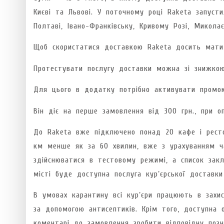
Києві та Львові. У поточному році Raketa запустил
Полтаві, Івано-Франківську, Кривому Розі, Миколає
Щоб скористатися доставкою Raketa досить мати 
Протестувати послугу доставки можна зі знижкою
Для цього в додатку потрібно активувати пром
Він діє на перше замовлення від 300 грн., при о
До Raketa вже підключено понад 20 кафе і ресто
км менше як за 60 хвилин, вже з урахуванням ча
здійснюватися в тестовому режимі, а список закл
місті буде доступна послуга кур’єрської доставки
В умовах карантину всі кур’єри працюють в захис
за допомогою антисептиків. Крім того, доступна
коментарі до замовлення зробити відповідну позн