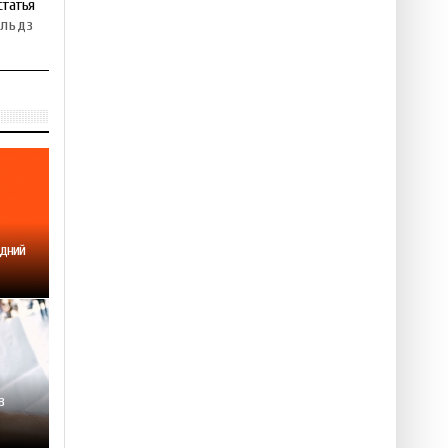
статья
альдз
одний
в