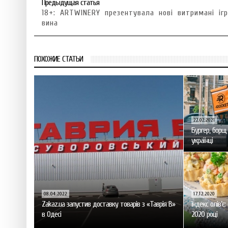
Предыдущая статья
18+: ARTWINERY презентувала нові витримані ігр
вина
ПОХОЖИЕ СТАТЬИ
22.02.2021
Бургер, борщ
українці
08.04.2022
17.12.2020
Zakaz.ua запустив доставку товарів з «Таврія В»
Індекс олів’є
в Одесі
2020 році