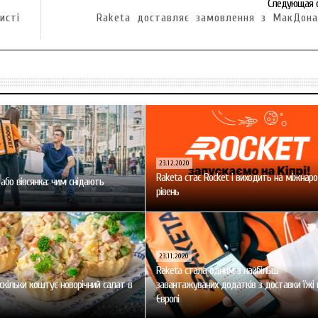
Следующая 
исті
Raketa доставляє замовлення з МакДон
23.12.2020
Raketa стає Rocket і виходить на міжнар
 або вівсянка: чим снідають
рівень
23.11.2020
Raketa стала одним з найбільш
: скільки коштує новорічний салат в
завантажуваних додатків з доставки їжі 
Європі