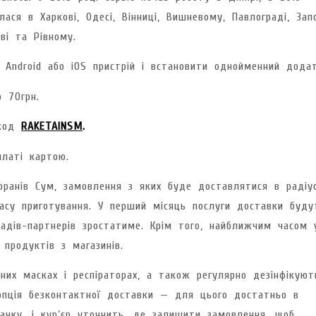
ася в Харкові, Одесі, Вінниці, Вишневому, Павлограді, Зап
ві та Рівному.
Android або iOS пристрій і встановити однойменний додат
 70грн.
окод
RAKETAIN
SM
.
платі картою.
ранів Сум, замовлення з яких буде доставлятися в радіус
су приготування. У перший місяць послуги доставки буду
адів-партнерів зростатиме. Крім того, найближчим часом 
 продуктів з магазинів.
них масках і респіраторах, а також регулярно дезінфікуют
 опція безконтактної доставки — для цього достатньо в
ачку, і кур’єр уточнить, де залишити замовлення, щоб