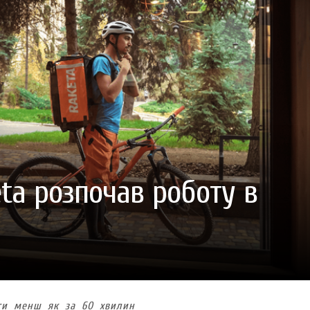
ГОТУВАТИ (І ЗАМОВИТИ)
VARUS ПРЕДСТАВИВ НОВИНКУ ВЛАСНОЇ ТМ VARTO —
VARUS ПІДБИВ ПІДСУ
ПЕЧИВО «ФРУТТАНЧИК» СПРОБУЙ ЗІ ЗНИЖКОЮ -40 %
400 ПОЗИЦІЙ, РЕКОРДН
 новинка зефір від власної ТМ Varto вже у VARUS
- 20.10.2025
СМАКИ
 шматочку: халва власної ТМ Varto вже у VARUS
- 10.10.2025
ирний фестиваль
- 29.09.2025
затримати літо в келиху
- 22.09.2025
ому знаку зодіаку: розбір астролога і керуючого баром
- 23.03.2026
eta розпочав роботу в
яти менш як за 60 хвилин