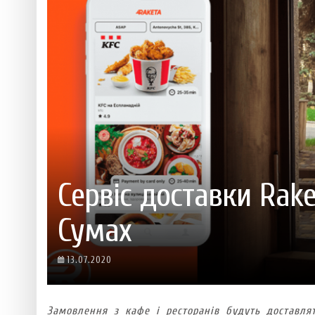
 ТЕХНОЛОГІЙ
ЯКИЙ АЛКОГОЛЬ ПІДХОДИТЬ ВАШОМУ ЗНАКУ ЗОДІАКУ:
ТЕСТ НА ПРОФЕСІОНАЛІЗМ: ЯК ПРИ
РОЗБІР АСТРОЛОГА І КЕРУЮЧОГО БАРОМ
ІДЕАЛЬНИЙ ДАЙКІРІ
Ніжність, що смакує до чаю:
Солодкий настрій у кожному
VARUS запускає космічний С
Пивоколада від MAUDAU: як 
Який алкоголь підходить ваш
Сервіс доставки Rak
Сумах
13.07.2020
Замовлення з кафе і ресторанів будуть доставл