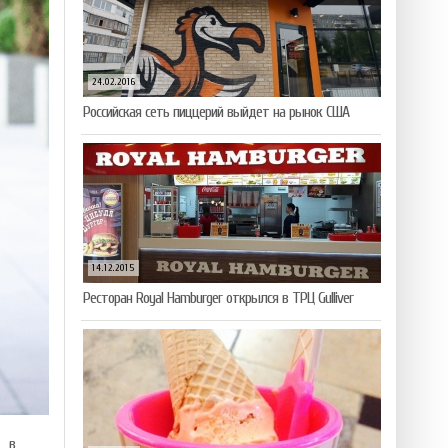
24.02.2016
Российская сеть пиццерий выйдет на рынок США
14.12.2015
Ресторан Royal Hamburger открылся в ТРЦ Gulliver
— в