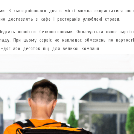
и. З сьогоднішнього дня в місті можна скористатися пос
вно доставлять з кафе і ресторанів улюблені страви.
будуть повністю безкоштовними. Оплачується лише вартіс
кладу. При цьому сервіс не накладає обмежень по вартост
-дог або десяток піц для великої компанії