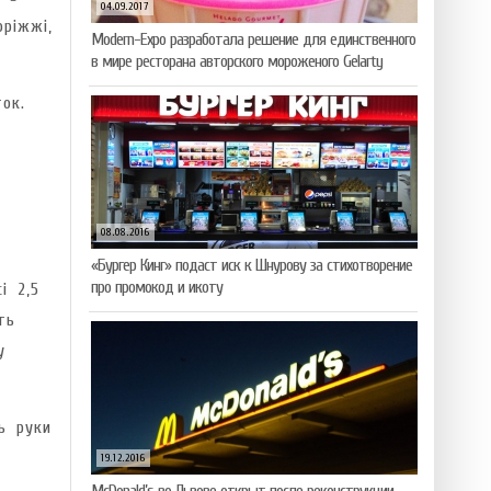
04.09.2017
оріжжі,
Modern-Expo разработала решение для единственного
в мире ресторана авторского мороженого Gelarty
ок.
08.08.2016
«Бургер Кинг» подаст иск к Шнурову за стихотворение
про промокод и икоту
і 2,5
ть
у
ь руки
19.12.2016