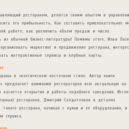
авляющий рестораном, делятся своим опытом в управлен
сить его прибыльность. Как составить привлекательное м
ной работе, как увеличить объем продаж и число
ь из обычной бизнес-литературы! Помимо этого, Илья Лазе
организовать маркетинг и продвижение ресторана, интере
вать интерактивные сервисы и клубные карты.
ие
раны в экзотическом восточном стиле. Автор книги
е» предлагает вниманию рестораторов всю актуальную на
 касается открытия и работы подобного заведения. Иссл
ешных) ресторанов, Дмитрий Солдатенков в деталях
 такого ресторана, начиная с кухни и ее оборудования, и
м сервиса.
иков