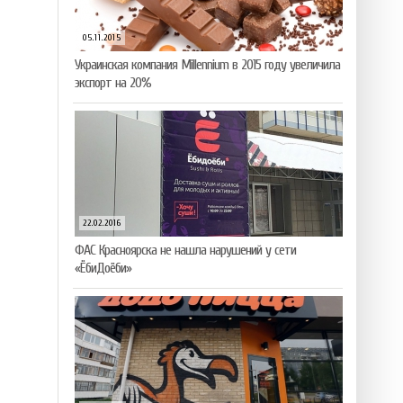
05.11.2015
Украинская компания Millennium в 2015 году увеличила
экспорт на 20%
22.02.2016
ФАС Красноярска не нашла нарушений у сети
«ЁбиДоёби»