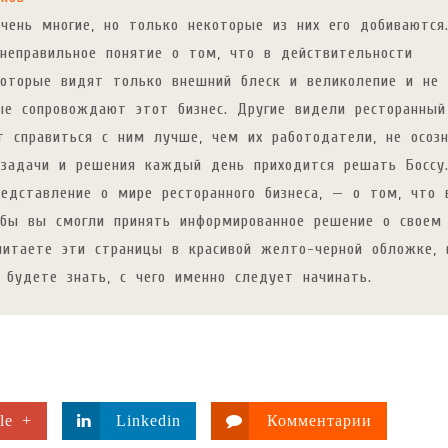
чень многие, но только некоторые из них его добиваются
неправильное понятие о том, что в действительности
которые видят только внешний блеск и великолепие и не
ые сопровождают этот бизнес. Другие видели ресторанный
т справиться с ним лучше, чем их работодатели, не осоз
е задачи и решения каждый день приходится решать Босс
едставление о мире ресторанного бизнеса, — о том, что 
обы вы смогли принять информированное решение о своем
читаете эти страницы в красивой желто-черной обложке,
 будете знать, с чего именно следует начинать.
le +
Linkedin
Комментарии