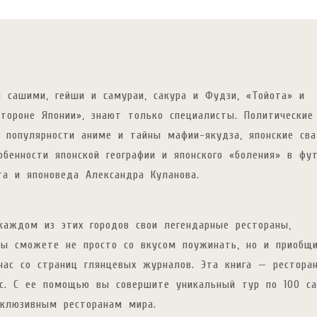
 сашими, гейши и самураи, сакура и Фудзи, «Тойота» и
стороне Японии», знают только специалисты. Политические
ы популярности аниме и тайны мафии-якудза, японские св
бенности японской географии и японского «боления» в фу
а и японоведа Александра Куланова.
каждом из этих городов свои легендарные рестораны,
вы сможете не просто со вкусом поужинать, но и приобщ
нас со страниц глянцевых журналов. Эта книга — рестора
ас. С ее помощью вы совершите уникальный тур по 100 с
клюзивным ресторанам мира.