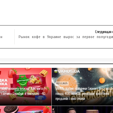
Следующая 
ан
Рынок кофе в Украине вырос за первое полугод
02.12.2025
авив новинку власної ТМ Varto —
VARUS підбив підсумки Сирного фестивал
танчик» Спробуй зі знижкою -40
понад 400 позицій, рекордне зростання
продажів і нові смаки