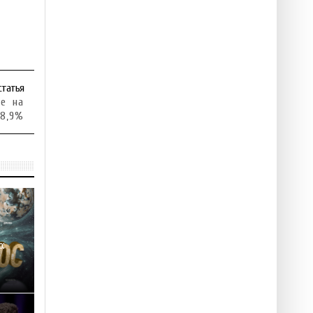
статья
ие на
8,9%
ю: