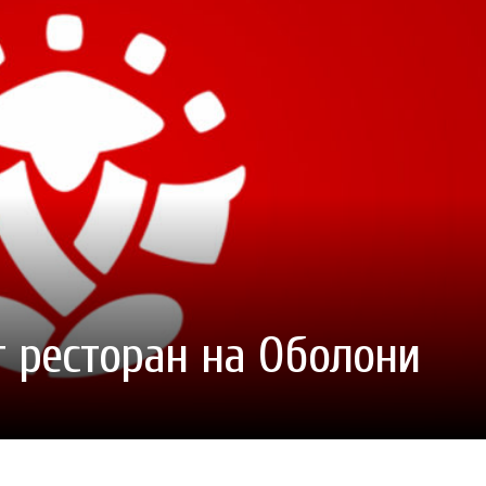
ГОТУВАТИ (І ЗАМОВИТИ)
VARUS ПРЕДСТАВИВ НОВИНКУ ВЛАСНОЇ ТМ VARTO —
VARUS ПІДБИВ ПІДСУ
ПЕЧИВО «ФРУТТАНЧИК» СПРОБУЙ ЗІ ЗНИЖКОЮ -40 %
400 ПОЗИЦІЙ, РЕКОРДН
 новинка зефір від власної ТМ Varto вже у VARUS
- 20.10.2025
СМАКИ
 шматочку: халва власної ТМ Varto вже у VARUS
- 10.10.2025
ирний фестиваль
- 29.09.2025
затримати літо в келиху
- 22.09.2025
ому знаку зодіаку: розбір астролога і керуючого баром
- 23.03.2026
т ресторан на Оболони