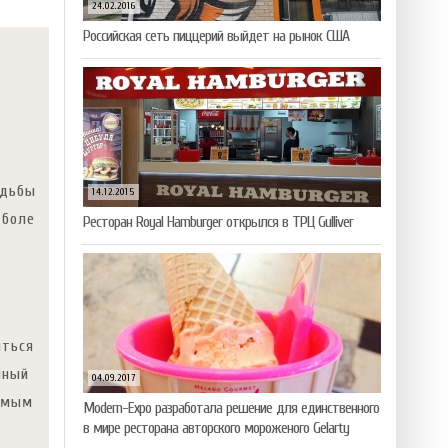
24.02.2016
Российская сеть пиццерий выйдет на рынок США
адьбы
14.12.2015
тболе
Ресторан Royal Hamburger открылся в ТРЦ Gulliver
иться
нный
04.09.2017
амым
Modern-Expo разработала решение для единственного
в мире ресторана авторского мороженого Gelarty