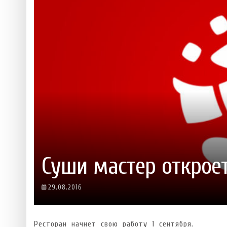
 ТЕХНОЛОГІЙ
ЯКИЙ АЛКОГОЛЬ ПІДХОДИТЬ ВАШОМУ ЗНАКУ ЗОДІАКУ:
ТЕСТ НА ПРОФЕСІОНАЛІЗМ: ЯК ПРИ
РОЗБІР АСТРОЛОГА І КЕРУЮЧОГО БАРОМ
ІДЕАЛЬНИЙ ДАЙКІРІ
Ніжність, що смакує до чаю:
Солодкий настрій у кожному
VARUS запускає космічний С
Пивоколада від MAUDAU: як 
Який алкоголь підходить ваш
Суши мастер открое
29.08.2016
Ресторан начнет свою работу 1 сентября.