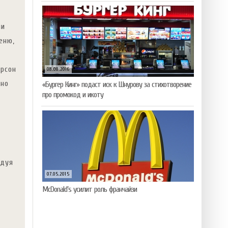
ии
еню,
рсон
08.08.2016
сно
«Бургер Кинг» подаст иск к Шнурову за стихотворение
про промокод и икоту
едуя
07.05.2015
McDonald’s усилит роль франчайзи