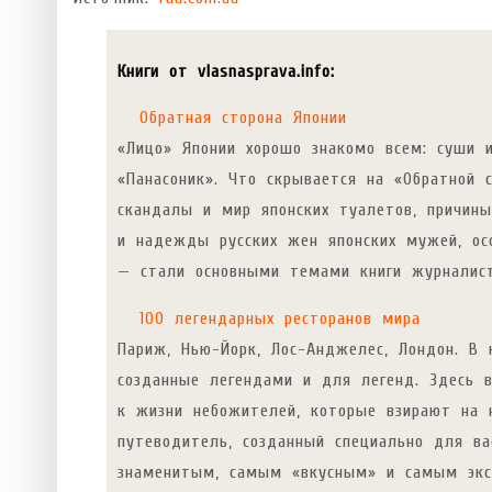
Книги от vlasnasprava.info:
Обратная сторона Японии
«Лицо» Японии хорошо знакомо всем: суши и
«Панасоник». Что скрывается на «Обратной 
скандалы и мир японских туалетов, причин
и надежды русских жен японских мужей, осо
— стали основными темами книги журналист
100 легендарных ресторанов мира
Париж, Нью-Йорк, Лос-Анджелес, Лондон. В 
созданные легендами и для легенд. Здесь 
к жизни небожителей, которые взирают на 
путеводитель, созданный специально для в
знаменитым, самым «вкусным» и самым экс