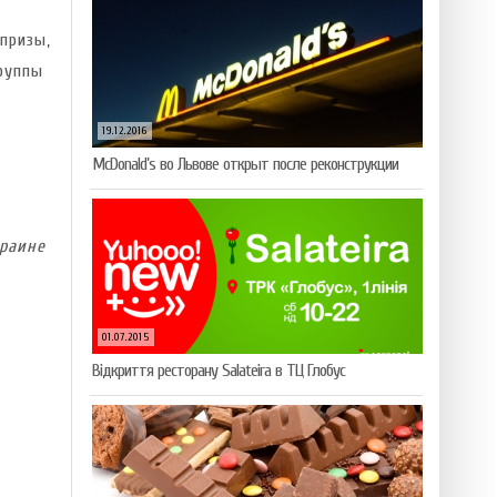
призы,
руппы
19.12.2016
McDonald’s во Львове открыт после реконструкции
раине
01.07.2015
Відкриття ресторану Salateirа в ТЦ Глобус