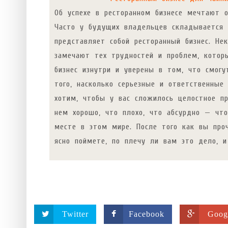
Об успехе в ресторанном бизнесе мечтают о
Часто у будущих владельцев складывается 
представляет собой ресторанный бизнес. Не
замечают тех трудностей и проблем, котор
бизнес изнутри и уверены в том, что смогу
того, насколько серьезные и ответственны
хотим, чтобы у вас сложилось целостное пр
нем хорошо, что плохо, что абсурдно — чт
месте в этом мире. После того как вы про
ясно поймете, по плечу ли вам это дело, и
Twitter
Facebook
Goog