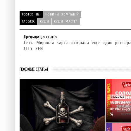
POSTED IN:
НОВИНИ КОМПАНІЙ
TAGGED:
СУШИ
СУШИ МАСТЕР
Предыдущая статья
Сеть Мировая карта открыла еще один рестор
CITY ZEN
ПОХОЖИЕ СТАТЬИ
08.12.2025
VARUS предст
печиво «Фрут
%