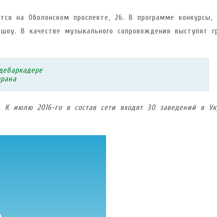
тся на Оболонском проспекте, 26. В программе конкурсы, 
 шоу. В качестве музыкального сопровождения выступят г
дебаркадере
орана
. К июлю 2016-го в состав сети входят 30 заведений в Ук