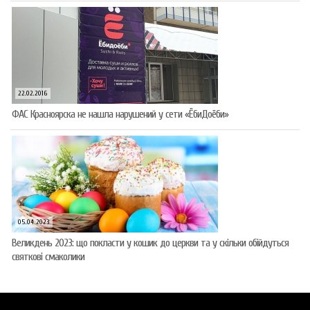
22.02.2016
ФАС Красноярска не нашла нарушений у сети «ЁбиДоёби»
05.04.2023
Великдень 2023: що покласти у кошик до церкви та у скільки обійдуться
святкові смаколики