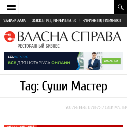
VLASNASPRAVA.UA
ЖЕНСКОЕ ПРЕДПРИНИМАТЕЛЬСТВО
НАВЧАННЯ ПІДПРИЄМЛИВОСТІ
НОВИНИ РЕСТОРАННОГО БІЗНЕСУ
ЯК ВІДКРИТИ ТА УСПІШНО КЕРУВАТИ
ПОДІЇ
МОНІТОРИНГ ЗАКОНОДАВСТВА
РІЗНЕ
Tag:
Суши Мастер
ФРАНЧАЙЗИНГ
КНИГИ
YOU ARE HERE:
ГЛАВНАЯ
/
СУШИ МАСТЕР
НОВИНИ КОМПАНІЙ