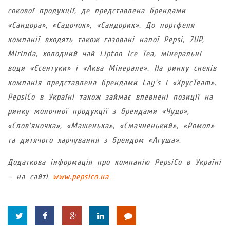
сокової продукції, де представлена брендами
«Сандора», «Садочок», «Сандорик». До портфеля
компанії входять також газовані напої Pepsi, 7UP,
Mirinda, холодний чай Lipton Ice Tea, мінеральні
води «Єсентуки» і «Аква Мінерале». На ринку снеків
компанія представлена брендами Lay’s і «ХрусTeam».
PepsiCo в Україні також займає впевнені позиції на
ринку молочної продукції з брендами «Чудо»,
«Слов’яночка», «Машенька», «Смачненький», «Ромол»
та дитячого харчування з брендом «Агуша».
Додаткова інформація про компанію PepsiCo в Україні
– на сайті
www.pepsico.ua