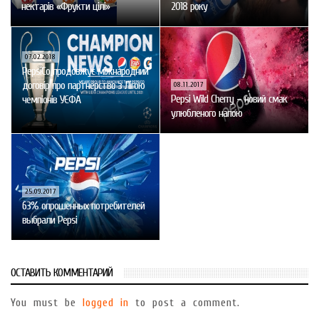
нектарів «Фрукти цілі»
2018 року
07.02.2018
PepsiCo продовжує міжнародний
договір про партнерство з Лігою
08.11.2017
Pepsi Wild Cherry – новий смак
чемпіонів УЄФА
улюбленого напою
25.09.2017
63% опрошенных потребителей
выбрали Pepsi
ОСТАВИТЬ КОММЕНТАРИЙ
You must be
logged in
to post a comment.