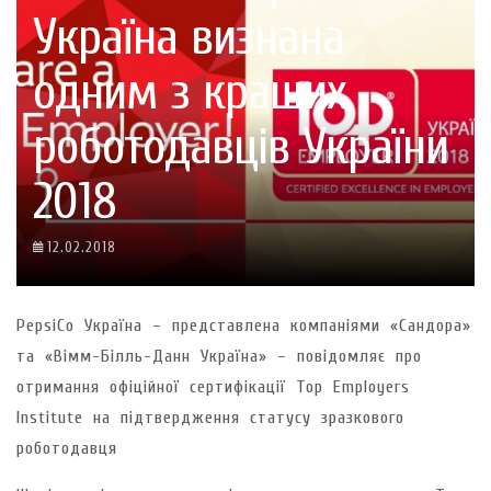
Україна визнана
одним з кращих
роботодавців України
2018
12.02.2018
PepsiCo Україна – представлена компаніями «Сандора»
та «Вімм-Білль-Данн Україна» – повідомляє про
отримання офіційної сертифікації Top Employers
Institute на підтвердження статусу зразкового
роботодавця