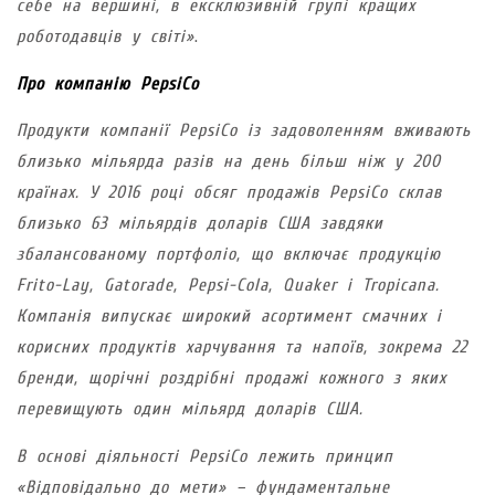
себе на вершині, в ексклюзивній групі кращих
роботодавців у світі»
.
Про компанію PepsiCo
Продукти компанії PepsiCo із задоволенням вживають
близько мільярда разів на день більш ніж у 200
країнах. У 2016 році обсяг продажів PepsiCo склав
близько 63 мільярдів доларів США завдяки
збалансованому портфоліо, що включає продукцію
Frito-Lay, Gatorade, Pepsi-Cola, Quaker і Tropicana.
Компанія випускає широкий асортимент смачних і
корисних продуктів харчування та напоїв, зокрема 22
бренди, щорічні роздрібні продажі кожного з яких
перевищують один мільярд доларів США.
В основі діяльності PepsiCo лежить принцип
«Відповідально до мети» – фундаментальне