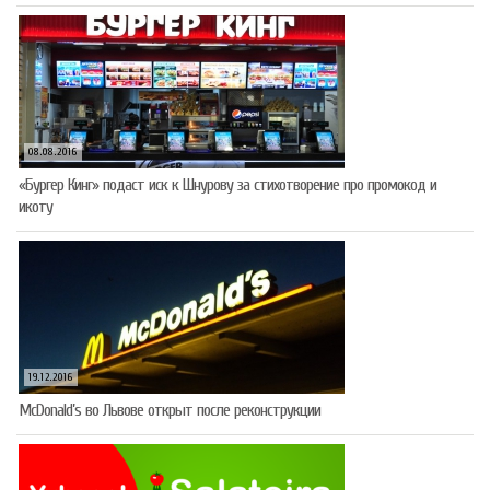
08.08.2016
«Бургер Кинг» подаст иск к Шнурову за стихотворение про промокод и
икоту
19.12.2016
McDonald’s во Львове открыт после реконструкции