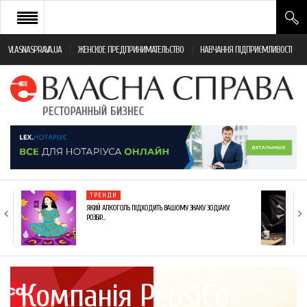
VLASNASPRAVA.UA
ЖЕНСКОЕ ПРЕДПРИНИМАТЕЛЬСТВО
НАВЧАННЯ ПІДПРИЄМЛИВОСТІ
НОВИНИ РЕСТОРАННОГО БІЗНЕСУ
ЯК ВІДКРИТИ ТА УСПІШНО КЕРУВАТИ
ПОДІЇ
МОНІТОРИНГ ЗАКОНОДАВСТВА
РІЗНЕ
ТРЕНДИ
ФРАНЧАЙЗИНГ
ЯКИЙ АЛКОГОЛЬ ПІДХОДИТЬ ВАШОМУ ЗНАКУ ЗОДІАКУ:
РОЗБІР…
КНИГИ
Компанія PepsiCo