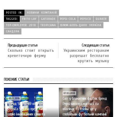
POSTED IN:
НОВИНИ КОМПАНІЙ
TAGGED:
FRITO-LAY
GATORADE
PEPSI-COLA
PEPSICO
QUAKER
TOP-EMPLOYER 2018
TROPICANA
ВІММ-БІЛЛЬ-ДАНН УКРАЇНА
САНДОРА
Предыдущая статья
Следующая статья
Сколько стоит открыть
Украинским ресторанам
креветочную ферму
разрешат бесплатно
крутить музыку
ПОХОЖИЕ СТАТЬИ
07.03.2018
Cвіт у блакитних фарбах: бренд
09.11.2018
Бренд Sandora® компанії
Pepsi насолоджується та
PepsiCo Україна представив
вболіває – і втілює це у
серію інноваційних соків та
глобальній футбольній кампанії