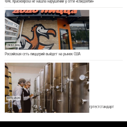
ФАС Красноярска не нашла нарушений у сети «ЁбиДоёби»
24.02.2016
Российская сеть пиццерий выйдет на рынок США
02.12.2024
Виробництво алкоголю і тютюну атестуватиме Укрметртестстандарт