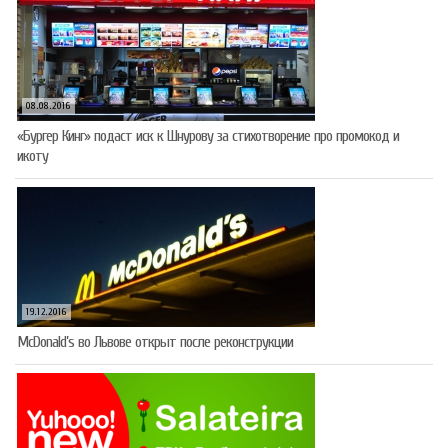
08.08.2016
«Бургер Кинг» подаст иск к Шнурову за стихотворение про промокод и
икоту
19.12.2016
McDonald’s во Львове открыт после реконструкции