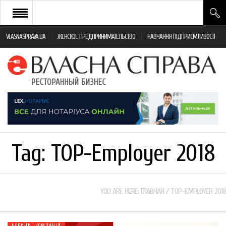
VLASNASPRAVA.UA
ЖЕНСКОЕ ПРЕДПРИНИМАТЕЛЬСТВО
НАВЧАННЯ ПІДПРИЄМЛИВОСТІ
НОВИНИ РЕСТОРАННОГО БІЗНЕСУ
ЯК ВІДКРИТИ ТА УСПІШНО КЕРУВАТИ
ПОДІЇ
МОНІТОРИНГ ЗАКОНОДАВСТВА
РІЗНЕ
Tag:
TOP-Employer 2018
ФРАНЧАЙЗИНГ
КНИГИ
YOU ARE HERE:
ГЛАВНАЯ
/
TOP-EMPLOYER 2018
НОВИНИ КОМПАНІЙ