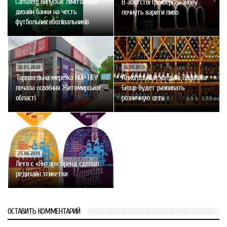
Carlsberg випускає лімітований
В абатстві Ґрімберґен знову
дизайн банки на честь
почнуть варити пиво
футбольних вболівальників
20.05.2020
16.09.2019
Торговельна мережа HOP HEY
Алкогольный холдинг Bayadera
почала освоєння Житомирської
Group будет развивать
області
розничную сеть
25.06.2019
Лето с «Янтар»: бренд сделал
редизайн этикетки
ОСТАВИТЬ КОММЕНТАРИЙ