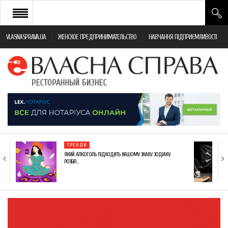
VLASNASPRAVA.UA
ЖЕНСКОЕ ПРЕДПРИНИМАТЕЛЬСТВО
НАВЧАННЯ ПІДПРИЄМЛИВОСТІ
НОВИНИ РЕСТОРАННОГО БІЗНЕСУ
ЯК ВІДКРИТИ ТА УСПІШНО КЕРУВАТИ
ПОДІЇ
МОНІТОРИНГ ЗАКОНОДАВСТВА
РІЗНЕ
ТРЕНДИ
ФРАНЧАЙЗИНГ
ЯКИЙ АЛКОГОЛЬ ПІДХОДИТЬ ВАШОМУ ЗНАКУ ЗОДІАКУ:
РОЗБІР…
КНИГИ