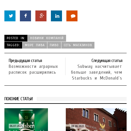
POSTED IN:
НОВИНИ КОМПАНІЙ
TAGGED:
МОРЕ ПИВА
ПИВО
СЕТЬ МАГАЗИНОВ
Предыдущая статья
Следующая статья
Возможности аграрных
Subway насчитывает
расписок расширились
больше заведений, чем
Starbucks и McDonald`s
ПОХОЖИЕ СТАТЬИ
06.07.2021
08.06.2021