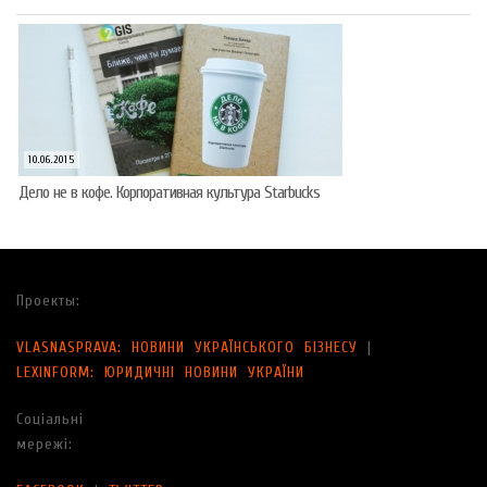
10.06.2015
Дело не в кофе. Корпоративная культура Starbucks
Проекты:
VLASNASPRAVA: НОВИНИ УКРАЇНСЬКОГО БІЗНЕСУ
|
LEXINFORM: ЮРИДИЧНІ НОВИНИ УКРАЇНИ
Соціальні
мережі: