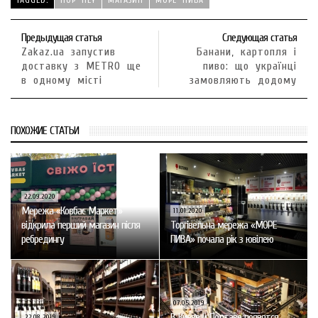
TAGGED:
HOP HEY
МАГАЗИН
МОРЕ ПИВА
Предыдущая статья
Следующая статья
Zakaz.ua запустив
Банани, картопля і
доставку з METRO ще
пиво: що українці
в одному місті
замовляють додому
ПОХОЖИЕ СТАТЬИ
22.09.2020
Мережа «Ковбас Маркет»
11.01.2020
відкрила перший магазин після
Торгівельна мережа «МОРЕ
ребредингу
ПИВА» почала рік з ювілею
07.05.2019
В Киеве и Полтаве появятся
22.08.2019