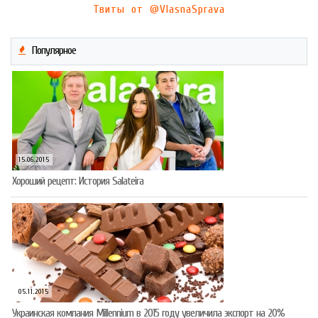
Твиты от @VlasnaSprava
Популярное
15.06.2015
Хороший рецепт: История Salateira
05.11.2015
Украинская компания Millennium в 2015 году увеличила экспорт на 20%