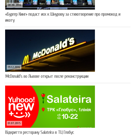
08.08.2016
«Бургер Кинг» подаст иск к Шнурову за стихотворение про промокод и
икоту
19.12.2016
McDonald’s во Львове открыт после реконструкции
01.07.2015
Відкриття ресторану Salateirа в ТЦ Глобус