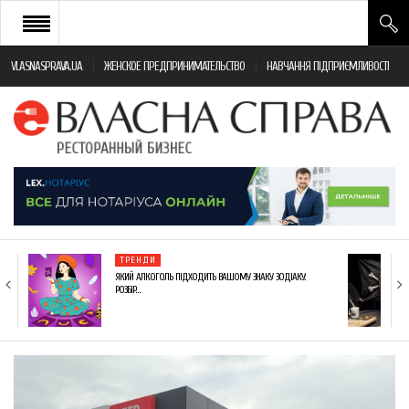
VLASNASPRAVA.UA
ЖЕНСКОЕ ПРЕДПРИНИМАТЕЛЬСТВО
НАВЧАННЯ ПІДПРИЄМЛИВОСТІ
НОВИНИ РЕСТОРАННОГО БІЗНЕСУ
ЯК ВІДКРИТИ ТА УСПІШНО КЕРУВАТИ
ПОДІЇ
МОНІТОРИНГ ЗАКОНОДАВСТВА
РІЗНЕ
ТРЕНДИ
ФРАНЧАЙЗИНГ
ЯКИЙ АЛКОГОЛЬ ПІДХОДИТЬ ВАШОМУ ЗНАКУ ЗОДІАКУ:
РОЗБІР…
КНИГИ