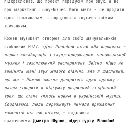
підкреслював, що проект передусім про звук, а не
про маркетинг і шоу-бізнес. Його мета – не продати
щось споживачам, а порадувати слухачів свіжим
звучанням.
Кожен музикант створює для своїх шанувальників
особливий FUZZ.
«Для Pianoбой пісня «На вершині» –
перша колаборація з саунд-продюсером танцювальної
музики і захоплюючий експеримент. Звісно, ніщо не
замінить мені звук живого піаніно, але я щасливий,
що ми з Ромою змогли довіритися один одному і
разом створити в підсумку розривний стадіонний
трек, що стане чимось новим в українській музиці.
Сподіваюся, люди переживуть чимало вражаючих
моментів під цю пісню»
, – поділився
враженнями
Дмитро Шуров, лідер гурту Pianoбой
.