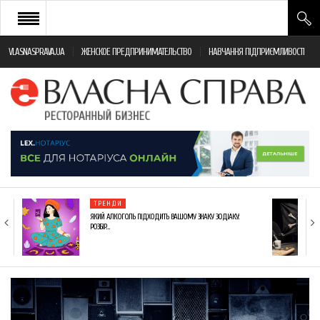
VLASNASPRAVA.UA
ЖЕНСКОЕ ПРЕДПРИНИМАТЕЛЬСТВО
НАВЧАННЯ ПІДПРИЄМЛИВОСТІ
НОВИНИ РЕСТОРАННОГО БІЗНЕСУ
ЯК ВІДКРИТИ ТА УСПІШНО КЕРУВАТИ
ПОДІЇ
МОНІТОРИНГ ЗАКОНОДАВСТВА
РІЗНЕ
ТРЕНДИ
ФРАНЧАЙЗИНГ
ЯКИЙ АЛКОГОЛЬ ПІДХОДИТЬ ВАШОМУ ЗНАКУ ЗОДІАКУ:
РОЗБІР…
КНИГИ