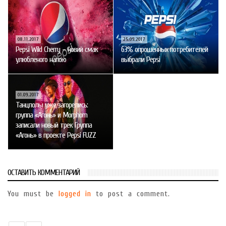
08.11.2017
25.09.2017
Pepsi Wild Cherry – новий смак
63% опрошенных потребителей
улюбленого напою
выбрали Pepsi
01.09.2017
Танцполы уже загорелись:
группа «Агонь» и Morphom
записали новый трек Группа
«Агонь» в проекте Pepsi FUZZ
ОСТАВИТЬ КОММЕНТАРИЙ
You must be
logged in
to post a comment.