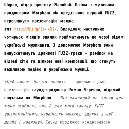
Шуров, лідер проекту Pianoбой. Разом з музичним
продюсером Morphom він представив перший FUZZ,
переглянути презентацію можна
тут
http://bit.ly/2txIxD2/
. Впродовж наступних
чотирьох місяців виклик прийматимуть по черзі відомі
українські музиканти. З допомогою Morphom вони
випускатимуть драйвові FUZZ-треки – ремікси на
відомі хіти та цілком нові композиції, що стануть
важливою подією в українській музиці.
«Цей проект багато значить,
– прокоментував
презентацію
саунд-продюсер Роман Черенов, відомий
слухачам як Morphom
. –
Він важливий не тільки для
мене особисто, але й для мого саунду. FUZZ
урізноманітнить українську музику, вдихне в неї
драйв і новизну».
Саунд-продюсер неодноразово