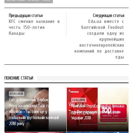
Предыдущая статья
Следующая статья
KFC сменил название в
Eda.ua вместе с
честь 150-летия
балтийской Foodout
Канады
создали одну из
крупнейших
восточноевропейских
компаний по доставке
еды
ПОХОЖИЕ СТАТЬИ
07.03.2018
Cвіт у блакитних фарбах: бренд
12.02.2018
Pepsi насолоджується та
Компанія PepsiCo Україна визнана
вболіває – і втілює це у
одним з кращих роботодавців
глобальній футбольній кампанії
України 2018
2018 року