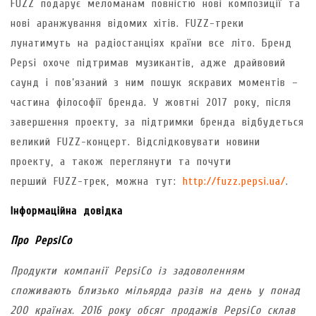
FUZZ подарує меломанам повністю нові композиції та
нові аранжування відомих хітів. FUZZ-треки
лунатимуть на радіостанціях країни все літо. Бренд
Pepsi охоче підтримав музикантів, адже драйвовий
саунд і пов’язаний з ним пошук яскравих моментів –
частина філософії бренда. У жовтні 2017 року, після
завершення проекту, за підтримки бренда відбудеться
великий FUZZ-концерт. Відслідковувати новини
проекту, а також переглянути та почути
перший FUZZ-трек, можна тут:
http://fuzz.pepsi.ua/
.
Інформаційна довідка
Про PepsiCo
Продукти компанії PepsiCo із задоволенням
споживають близько мільярда разів на день у понад
200 країнах. 2016 року обсяг продажів PepsiCo склав