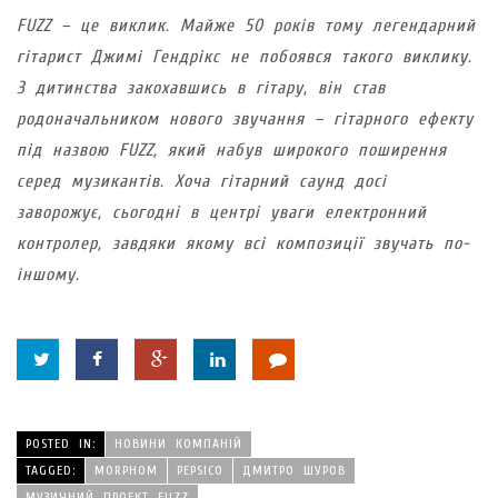
FUZZ – це виклик. Майже 50 років тому легендарний
гітарист Джимі Гендрікс не побоявся такого виклику.
З дитинства закохавшись в гітару, він став
родоначальником нового звучання – гітарного ефекту
під назвою FUZZ, який набув широкого поширення
серед музикантів. Хоча гітарний саунд досі
заворожує, сьогодні в центрі уваги електронний
контролер, завдяки якому всі композиції звучать по-
іншому.
POSTED IN:
НОВИНИ КОМПАНІЙ
TAGGED:
MORPHOM
PEPSICO
ДМИТРО ШУРОВ
МУЗИЧНИЙ ПРОЕКТ FUZZ