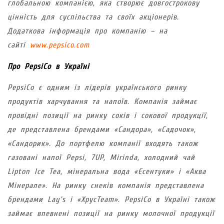
глобальною компанією, яка створює довгострокову
цінність для суспільства та своїх акціонерів.
Додаткова інформація про компанію – на
сайті
www.pepsico.com
Про PepsiCo в Україні
PepsiCo є одним із лідерів українського ринку
продуктів харчування та напоїв. Компанія займає
провідні позиції на ринку соків і сокової продукції,
де представлена брендами «Сандора», «Садочок»,
«Сандорик». До портфелю компанії входять також
газовані напої Pepsi, 7UP, Mirinda, холодний чай
Lipton Ice Tea, мінеральна вода «Єсентуки» і «Аква
Мінерале». На ринку снеків компанія представлена
брендами Lay’s і «ХрусTeam». PepsiCo в Україні також
займає впевнені позиції на ринку молочної продукції