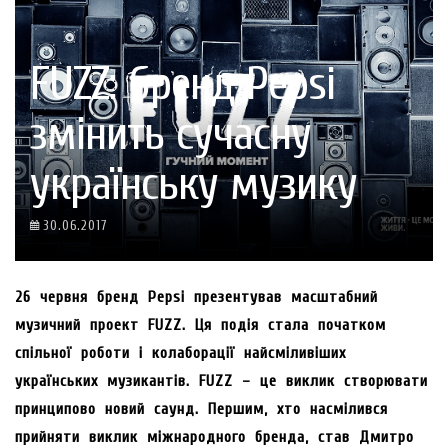
FUZZ: бренд Pepsi
змінить сучасну
українську музику
30.06.2017
26 червня бренд Pepsi презентував масштабний
музичний проект FUZZ. Ця подія стала початком
спільної роботи і колаборації найсміливіших
українських музикантів. FUZZ – це виклик створювати
принципово новий саунд. Першим, хто насмілився
прийняти виклик міжнародного бренда, став Дмитро