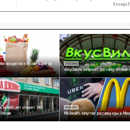
Essays2
ки продуктов в России вырос за
27.02.2019
«ВкусВилл» запускает доставку готовой
 за пять лет откроет 340
30.06.2017
 России
McDonaldʼs запустил доставку еды в Мос