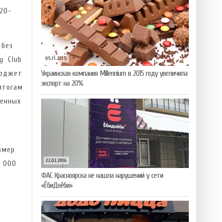
20-
 без
y Club
05.11.2015
бюджет
Украинская компания Millennium в 2015 году увеличила
экспорт на 20%
итогам
енных
змер
22.02.2016
0 000
ФАС Красноярска не нашла нарушений у сети
«ЁбиДоёби»