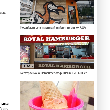
рых
24.02.2016
Российская сеть пиццерий выйдет на рынок США
14.12.2015
Ресторан Royal Hamburger открылся в ТРЦ Gulliver
статья
Yours