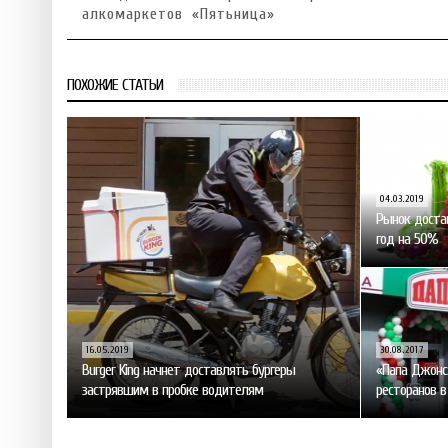
алкомаркетов «Пятьница»
ПОХОЖИЕ СТАТЬИ
04.03.2019
Рынок достав
год на 50%
16.05.2019
30.08.2017
Burger King начнет доставлять бургеры
«Папа Джонс»
застрявшим в пробке водителям
ресторанов в