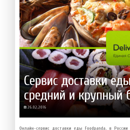
 ТЕХНОЛОГІЙ
ЯКИЙ АЛКОГОЛЬ ПІДХОДИТЬ ВАШОМУ ЗНАКУ ЗОДІАКУ:
ТЕСТ НА ПРОФЕСІОНАЛІЗМ: ЯК ПРИ
РОЗБІР АСТРОЛОГА І КЕРУЮЧОГО БАРОМ
ІДЕАЛЬНИЙ ДАЙКІРІ
Ніжність, що смакує до чаю:
Солодкий настрій у кожному
VARUS запускає космічний С
Пивоколада від MAUDAU: як 
Який алкоголь підходить ваш
Сервис доставки еды
средний и крупный 
26.02.2016
Онлайн-сервис доставки еды Foodpanda, в России 