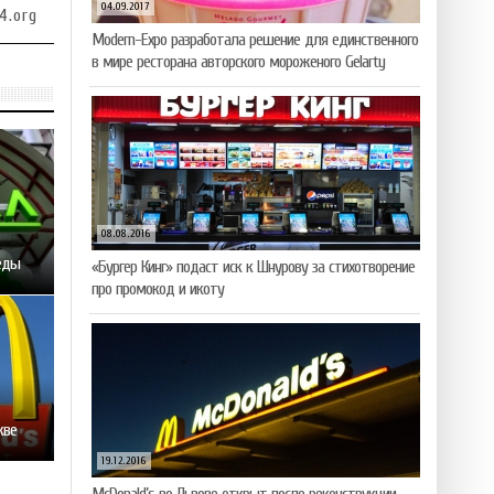
04.09.2017
4.org
Modern-Expo разработала решение для единственного
в мире ресторана авторского мороженого Gelarty
08.08.2016
 еды
«Бургер Кинг» подаст иск к Шнурову за стихотворение
про промокод и икоту
кве
19.12.2016