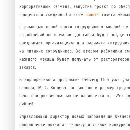
корпоративный сегмент, запустив проект по обес
процентной скидкой. Об этом
пишет
газета «Комм
С помощью новой опции сотрудники компаний смо
ограничений по времени, доставка будет осуществ
предлагает организациям два варианта сотрудни
на питание сотрудников. Во втором работники смо
каждого месяца будет получать от рестораторо
заказов.
В корпоративной программе Delivery Club уже уча
Lamoda, MTC. Количество заказов и размер средн
чека при розничном заказе начинается от 1250 р
рублей.
Управляющий директор новых направлений бизнеса
направление позволит сервису доставки конкури