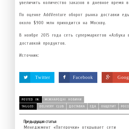
увеличить количество заказов в дневное время в
По оценке AddVenture оборот рынка доставки еды
около $900 млн приходится на Москву.
В ноябре 2015 года сеть супермаркетов «Азбука 
доставкой продуктов.
Источник:
Twitter
Facebook
Goog
POSTED IN:
МІЖНАРОДНІ НОВИНИ
TAGGED:
DELIVERY CLUB
ДОСТАВКА
ЕДА
ОБЩЕПИТ
РОСС
Предыдущая статья
Менеджмент «Пятерочки» открывает сети