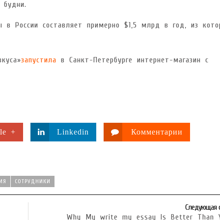
 будни.
 в России составляет примерно $1,5 млрд в год, из кото
вкуса»
запустила
в Санкт-Петербурге интернет-магазин с
le +
Linkedin
Комментарии
ИЯ
СОТРУДНИКИ
Следующая 
Why My write my essay Is Better Than 