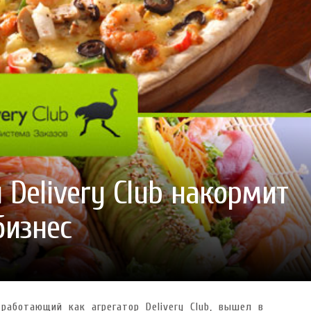
ГОТУВАТИ (І ЗАМОВИТИ)
VARUS ПРЕДСТАВИВ НОВИНКУ ВЛАСНОЇ ТМ VARTO —
VARUS ПІДБИВ ПІДСУ
ПЕЧИВО «ФРУТТАНЧИК» СПРОБУЙ ЗІ ЗНИЖКОЮ -40 %
400 ПОЗИЦІЙ, РЕКОРДН
 новинка зефір від власної ТМ Varto вже у VARUS
- 20.10.2025
СМАКИ
 шматочку: халва власної ТМ Varto вже у VARUS
- 10.10.2025
ирний фестиваль
- 29.09.2025
затримати літо в келиху
- 22.09.2025
ому знаку зодіаку: розбір астролога і керуючого баром
- 23.03.2026
 Delivery Club накормит
бизнес
работающий как агрегатор Delivery Club, вышел в