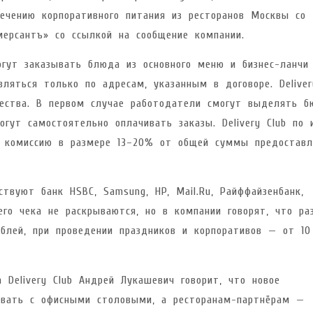
печению корпоративного питания из ресторанов Москвы со 
ерсантъ» со ссылкой на сообщение компании.
гут заказывать блюда из основного меню и бизнес-ланчи
ляться только по адресам, указанным в договоре. Deliver
чества. В первом случае работодатели смогут выделять 
гут самостоятельно оплачивать заказы. Delivery Club по 
в комиссию в размере 13–20% от общей суммы предоставл
ствуют банк HSBC, Samsung, HP, Mail.Ru, Райффайзенбанк,
его чека не раскрываются, но в компании говорят, что ра
ублей, при проведении праздников и корпоративов — от 1
 Delivery Club Андрей Лукашевич говорит, что новое
ровать с офисными столовыми, а ресторанам-партнёрам —