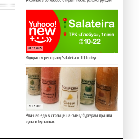
McDonald’s во Львове открыт после реконструкции
01.07.2015
Відкриття ресторану Salateirа в ТЦ Глобус
26.12.2016
Уличная еда в столице: на смену бургерам пришли
супы в бутылках