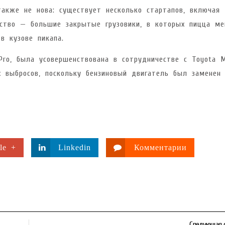
акже не нова: существует несколько стартапов, включая 
ество — большие закрытые грузовики, в которых пицца м
в кузове пикапа.
Pro, была усовершенствована в сотрудничестве с Toyota 
х выбросов, поскольку бензиновый двигатель был заменен
le +
Linkedin
Комментарии
Следующая 