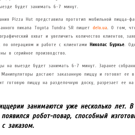
ыезде будет занимать 6-7 минут.
ания Pizza Hut представила прототип мобильной пицца-фа
ванного пикапа Toyota Tundra SR пишет
delo.ua
. О том, чт
ографический охват и увеличить количество клиентов, зая
ut по операциям и работе с клиентами
Николас Буркье
. Од
ны в серийное производство.
ццы на выезде будет занимать 6-7 минут. Заранее собран
. Манипуляторы достают заказанную пиццу и готовят ее в
ит готовую пиццу на разделочную доску, разрезает ее на
иццерии занимаются уже несколько лет. В
 появился робот-повар, способный изготов
 с заказом.