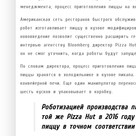
менеджмента, процесс приготовления пиццы на в
Американская сеть ресторанов быстрого обслужив
робот изготавливает пиццу в кузове модифициро
нововведение позволит существенно расширить ге
интервью агентству Bloomberg директор Pizza H
он не смог уточнить, когда роботы будут запуще
По словам директора, процесс приготовления пи
пиццы хранятся в холодильнике в кузове пикапа
конвейерной печи. Еще один манипулятор перенос
шесть кусков и упаковывает в коробку.
Роботизацией производства п
той же Pizza Hut в 2016 году
пиццу в точном соответствии