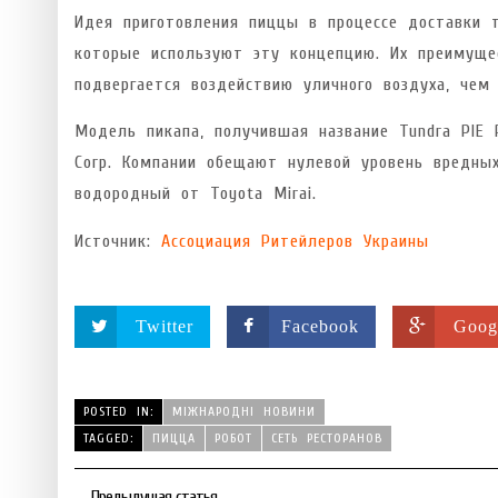
Идея приготовления пиццы в процессе доставки т
которые используют эту концепцию. Их преимущ
подвергается воздействию уличного воздуха, чем 
Модель пикапа, получившая название Tundra PIE 
Corp. Компании обещают нулевой уровень вредны
водородный от Toyota Mirai.
Источник:
Ассоциация Ритейлеров Украины
Twitter
Facebook
Goog
POSTED IN:
МІЖНАРОДНІ НОВИНИ
TAGGED:
ПИЦЦА
РОБОТ
СЕТЬ РЕСТОРАНОВ
Предыдущая статья