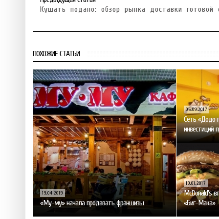
Кушать подано: обзор рынка доставки готовой
ПОХОЖИЕ СТАТЬИ
05.09.2017
Сеть «Додо 
инвестиций п
19.01.2017
McDonald’s в
19.04.2019
«Му-му» начала продавать франшизы
«Биг-Мака»