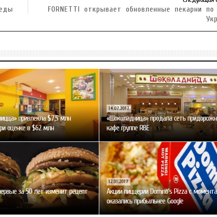
 еды
FORNETTI открывает обновленные пекарни по
Ук
14.07.2017
пицца» привлекла $7,5 млн
«Шоколадница» продала сеть придорож
ри оценке в $62 млн
кафе группе RBE
12.01.2017
первые за 50 лет изменит рецепт
Акции пиццерии Domino’s Pizza с момента
оказались прибыльнее Google