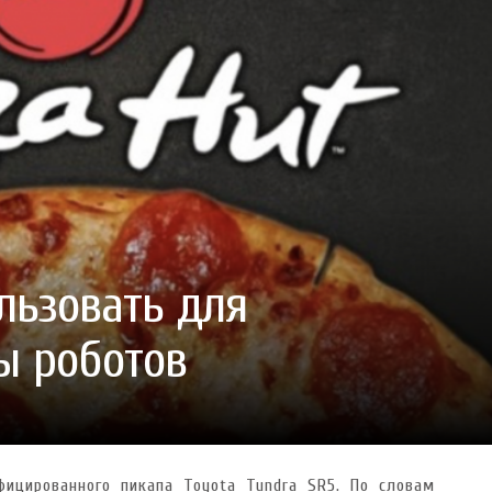
ГОТУВАТИ (І ЗАМОВИТИ)
VARUS ПРЕДСТАВИВ НОВИНКУ ВЛАСНОЇ ТМ VARTO —
VARUS ПІДБИВ ПІДСУ
ПЕЧИВО «ФРУТТАНЧИК» СПРОБУЙ ЗІ ЗНИЖКОЮ -40 %
400 ПОЗИЦІЙ, РЕКОРДН
 новинка зефір від власної ТМ Varto вже у VARUS
- 20.10.2025
СМАКИ
 шматочку: халва власної ТМ Varto вже у VARUS
- 10.10.2025
ирний фестиваль
- 29.09.2025
затримати літо в келиху
- 22.09.2025
ому знаку зодіаку: розбір астролога і керуючого баром
- 23.03.2026
ользовать для
ы роботов
ицированного пикапа Toyota Tundra SR5. По словам