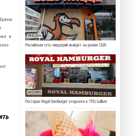
брики:
о
вил в
24.02.2016
нако
Российская сеть пиццерий выйдет на рынок США
ные
14.12.2015
Ресторан Royal Hamburger открылся в ТРЦ Gulliver
ить