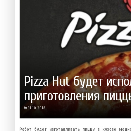
 ТЕХНОЛОГІЙ
ЯКИЙ АЛКОГОЛЬ ПІДХОДИТЬ ВАШОМУ ЗНАКУ ЗОДІАКУ:
ТЕСТ НА ПРОФЕСІОНАЛІЗМ: ЯК ПРИ
РОЗБІР АСТРОЛОГА І КЕРУЮЧОГО БАРОМ
ІДЕАЛЬНИЙ ДАЙКІРІ
Ніжність, що смакує до чаю:
Солодкий настрій у кожному
VARUS запускає космічний С
Пивоколада від MAUDAU: як 
Який алкоголь підходить ваш
Pizza Hut будет исп
приготовления пицц
31.10.2018
Робот будет изготавливать пиццу в кузове модиф