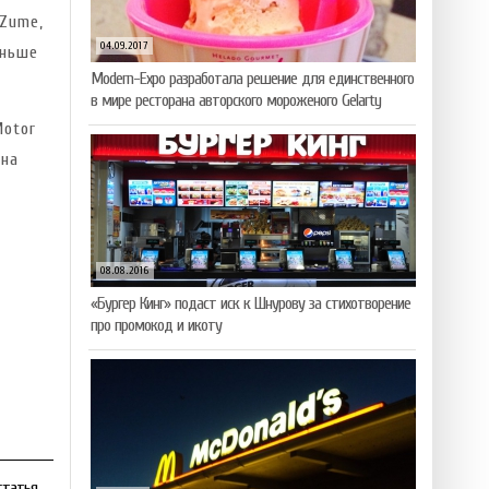
Zume,
04.09.2017
еньше
Modern-Expo разработала решение для единственного
в мире ресторана авторского мороженого Gelarty
Motor
 на
08.08.2016
«Бургер Кинг» подаст иск к Шнурову за стихотворение
про промокод и икоту
статья