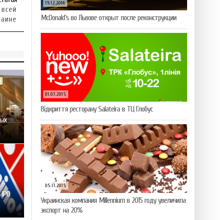
19.12.2016
 всей
McDonald’s во Львове открыт после реконструкции
раине
01.07.2015
Відкриття ресторану Salateirа в ТЦ Глобус
ных
05.11.2015
 IPO
Украинская компания Millennium в 2015 году увеличила
экспорт на 20%