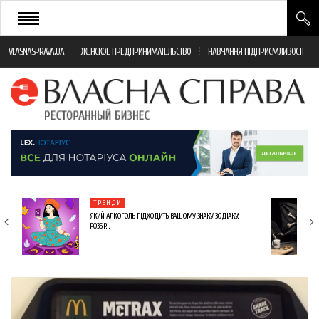
VLASNASPRAVA.UA
ЖЕНСКОЕ ПРЕДПРИНИМАТЕЛЬСТВО
НАВЧАННЯ ПІДПРИЄМЛИВОСТІ
НОВИНИ РЕСТОРАННОГО БІЗНЕСУ
ЯК ВІДКРИТИ ТА УСПІШНО КЕРУВАТИ
ПОДІЇ
МОНІТОРИНГ ЗАКОНОДАВСТВА
РІЗНЕ
ТРЕНДИ
ФРАНЧАЙЗИНГ
ЯКИЙ АЛКОГОЛЬ ПІДХОДИТЬ ВАШОМУ ЗНАКУ ЗОДІАКУ:
РОЗБІР…
КНИГИ