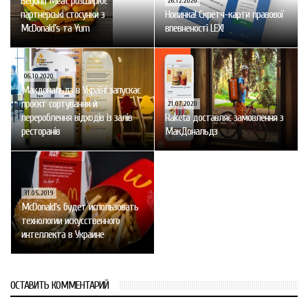
Beyond Meat розширює
26.12.2020
партнерські стосунки з
Новинка! Скретч-карти правової
McDonald’s та Yum
впевненості LEX!
06.10.2020
Макдональдз в Україні запускає
проєкт сортування й
21.07.2020
перероблення відходів із залів
Raketa доставляє замовлення з
ресторанів
МакДональдз
31.05.2019
McDonald’s будет использовать
технологии искусственного
интеллекта в Украине
ОСТАВИТЬ КОММЕНТАРИЙ