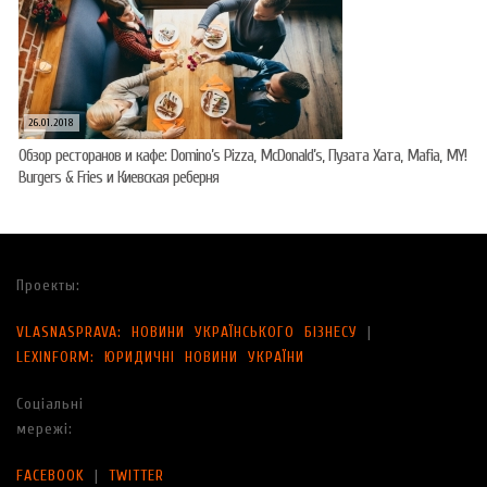
26.01.2018
Обзор ресторанов и кафе: Domino’s Pizza, McDonald’s, Пузата Хата, Mafia, MY!
Burgers & Fries и Киевская реберня
Проекты:
VLASNASPRAVA: НОВИНИ УКРАЇНСЬКОГО БІЗНЕСУ
|
LEXINFORM: ЮРИДИЧНІ НОВИНИ УКРАЇНИ
Соціальні
мережі:
FACEBOOK
|
TWITTER