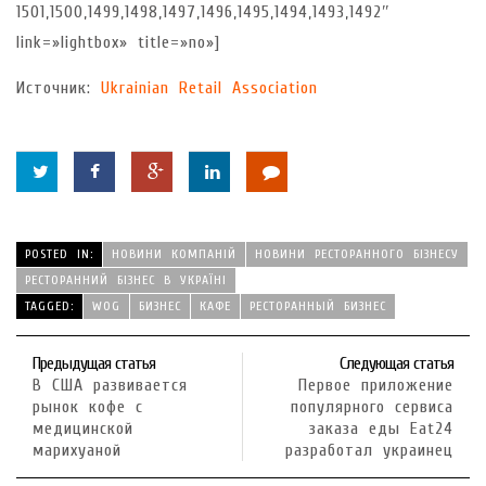
1501,1500,1499,1498,1497,1496,1495,1494,1493,1492″
link=»lightbox» title=»no»]
Источник:
Ukrainian Retail Association
POSTED IN:
НОВИНИ КОМПАНІЙ
НОВИНИ РЕСТОРАННОГО БІЗНЕСУ
РЕСТОРАННИЙ БІЗНЕС В УКРАЇНІ
TAGGED:
WOG
БИЗНЕС
КАФЕ
РЕСТОРАННЫЙ БИЗНЕС
Предыдущая статья
Следующая статья
В США развивается
Первое приложение
рынок кофе с
популярного сервиса
медицинской
заказа еды Eat24
марихуаной
разработал украинец