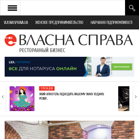
VLASNASPRAVA.UA
ЖЕНСКОЕ ПРЕДПРИНИМАТЕЛЬСТВО
НАВЧАННЯ ПІДПРИЄМЛИВОСТІ
НОВИНИ РЕСТОРАННОГО БІЗНЕСУ
ЯК ВІДКРИТИ ТА УСПІШНО КЕРУВАТИ
ПОДІЇ
МОНІТОРИНГ ЗАКОНОДАВСТВА
РІЗНЕ
ТРЕНДИ
ФРАНЧАЙЗИНГ
ЯКИЙ АЛКОГОЛЬ ПІДХОДИТЬ ВАШОМУ ЗНАКУ ЗОДІАКУ:
РОЗБІР…
КНИГИ