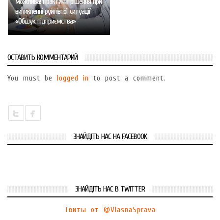
можлива! Практичні рішення при
виникненні руйнівної ситуації
«Обшук підприємства»
ОСТАВИТЬ КОММЕНТАРИЙ
You must be
logged in
to post a comment.
ЗНАЙДІТЬ НАС НА FACEBOOK
ЗНАЙДІТЬ НАС В TWITTER
Твиты от @VlasnaSprava