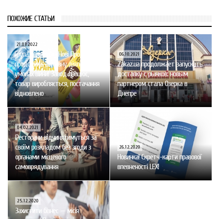
ПОХОЖИЕ СТАТЬИ
21.03.2022
Група Компаній «Нові Продукти»
06.10.2021
продовжує активну діяльність в
Zakaz.ua продолжает запускать
умовах війни! Завод працює,
доставку с рынков: новым
товар виробляється, постачання
партнером стала Озерка в
відновлено
Днепре
04.02.2021
Ресторани відчинятимуться за
своїм розкладом без згоди з
26.12.2020
органами місцевого
Новинка! Скретч-карти правової
самоврядування
впевненості LEX!
25.12.2020
Захистити бізнес — місія