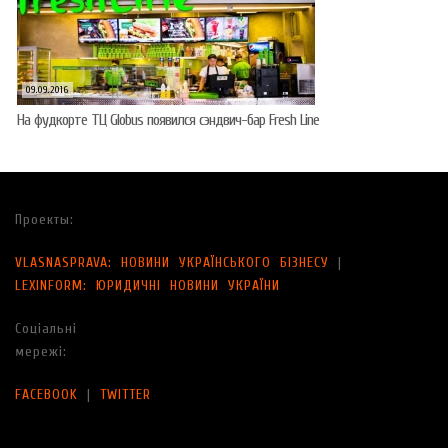
09.09.2016
На фудкорте ТЦ Globus появился сэндвич-бар Fresh Line
Проекты:
VLASNASPRAVA: НОВИНИ УКРАЇНСЬКОГО БІЗНЕСУ
|
LEXINFORM: ЮРИДИЧНІ НОВИНИ УКРАЇНИ
Соціальні
мережі:
FACEBOOK
|
TWITTER