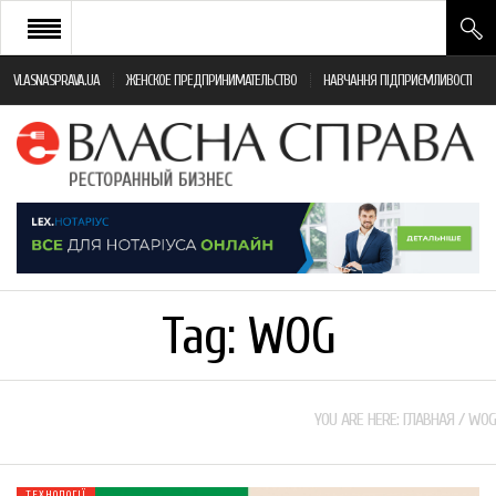
VLASNASPRAVA.UA
ЖЕНСКОЕ ПРЕДПРИНИМАТЕЛЬСТВО
НАВЧАННЯ ПІДПРИЄМЛИВОСТІ
НОВИНИ РЕСТОРАННОГО БІЗНЕСУ
ЯК ВІДКРИТИ ТА УСПІШНО КЕРУВАТИ
ПОДІЇ
МОНІТОРИНГ ЗАКОНОДАВСТВА
РІЗНЕ
Tag:
WOG
ФРАНЧАЙЗИНГ
КНИГИ
YOU ARE HERE:
ГЛАВНАЯ
/
WOG
ТЕХНОЛОГІЇ