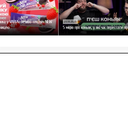
нка у VARUS: печиво-сендвіч NEW
23.10.2025
уницею
5 міфів про коньяк, у які час перестати ві