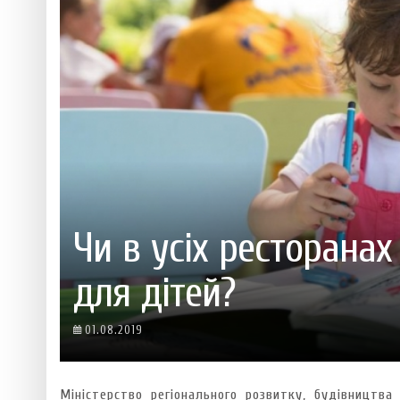
 ТЕХНОЛОГІЙ
ЯКИЙ АЛКОГОЛЬ ПІДХОДИТЬ ВАШОМУ ЗНАКУ ЗОДІАКУ:
ТЕСТ НА ПРОФЕСІОНАЛІЗМ: ЯК ПРИ
РОЗБІР АСТРОЛОГА І КЕРУЮЧОГО БАРОМ
ІДЕАЛЬНИЙ ДАЙКІРІ
Ніжність, що смакує до чаю:
Солодкий настрій у кожному
VARUS запускає космічний С
Пивоколада від MAUDAU: як 
Який алкоголь підходить ваш
Чи в усіх ресторанах
для дітей?
01.08.2019
Міністерство регіонального розвитку, будівництв