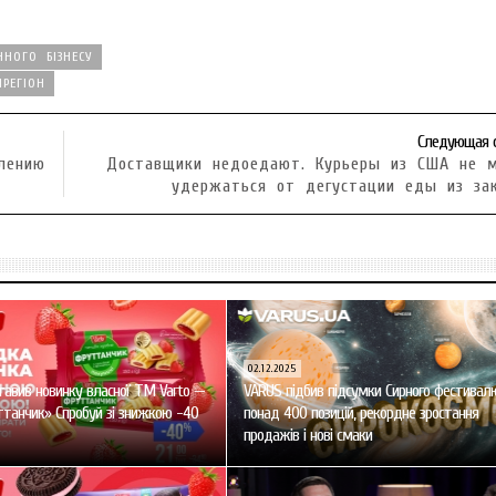
ННОГО БІЗНЕСУ
НРЕГІОН
Следующая 
лению
Доставщики недоедают. Курьеры из США не м
удержаться от дегустации еды из за
02.12.2025
авив новинку власної ТМ Varto —
VARUS підбив підсумки Сирного фестивал
танчик» Спробуй зі знижкою -40
понад 400 позицій, рекордне зростання
продажів і нові смаки