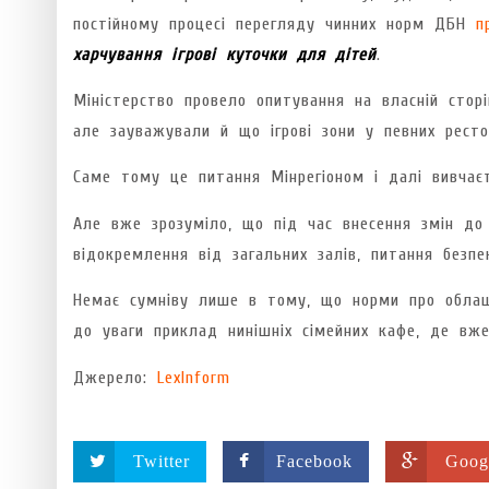
постійному процесі перегляду чинних норм ДБН
п
харчування ігрові куточки для дітей
.
Міністерство провело опитування на власній стор
але зауважували й що ігрові зони у певних рестор
Саме тому це питання Мінрегіоном і далі вивчаєт
Але вже зрозуміло, що під час внесення змін до
відокремлення від загальних залів, питання безп
Немає сумніву лише в тому, що норми про облаш
до уваги приклад нинішніх сімейних кафе, де вже
Джерело:
LexInform
Twitter
Facebook
Goog