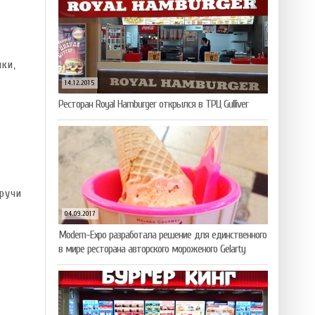
ки,
14.12.2015
Ресторан Royal Hamburger открылся в ТРЦ Gulliver
ручи
04.09.2017
Modern-Expo разработала решение для единственного
в мире ресторана авторского мороженого Gelarty