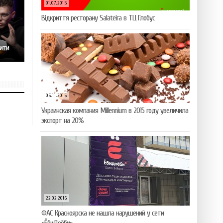
01.07.2015
Відкриття ресторану Salateirа в ТЦ Глобус
рити
05.11.2015
Украинская компания Millennium в 2015 году увеличила
экспорт на 20%
22.02.2016
ФАС Красноярска не нашла нарушений у сети