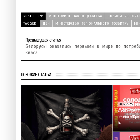
POSTED IN:
МОНІТОРИНГ ЗАКОНОДАВСТВА
НОВИНИ РЕСТОРА
TAGGED:
ДБН
МІНІСТЕРСТВО РЕГІОНАЛЬНОГО РОЗВИТКУ
МІ
Предыдущая статья
Белорусы оказались первыми в мире по потреб
кваса
ПОХОЖИЕ СТАТЬИ
08.12.2025
VARUS предст
печиво «Фрут
%