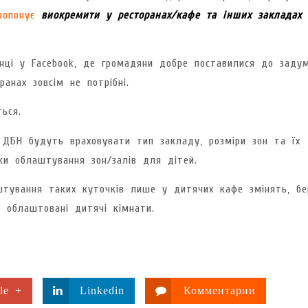
ропонує
виокремити у ресторанах/кафе та інших закладах
інці у Facebook, де громадяни добре поставилися до задум
анах зовсім не потрібні.
ься.
 ДБН будуть враховувати тип закладу, розміри зон та їх
еки облаштування зон/залів для дітей.
тування таких куточків лише у дитячих кафе змінять, бе
 облаштовані дитячі кімнати.
le +
Linkedin
Комментарии