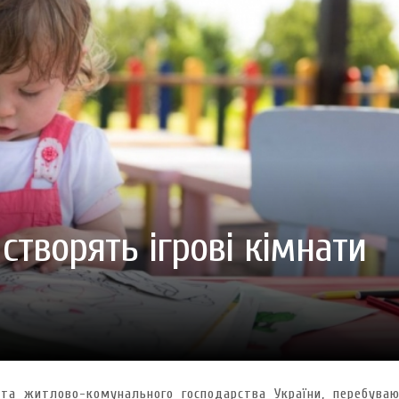
ГОТУВАТИ (І ЗАМОВИТИ)
VARUS ПРЕДСТАВИВ НОВИНКУ ВЛАСНОЇ ТМ VARTO —
VARUS ПІДБИВ ПІДСУ
ПЕЧИВО «ФРУТТАНЧИК» СПРОБУЙ ЗІ ЗНИЖКОЮ -40 %
400 ПОЗИЦІЙ, РЕКОРДН
 новинка зефір від власної ТМ Varto вже у VARUS
- 20.10.2025
СМАКИ
 шматочку: халва власної ТМ Varto вже у VARUS
- 10.10.2025
ирний фестиваль
- 29.09.2025
затримати літо в келиху
- 22.09.2025
ому знаку зодіаку: розбір астролога і керуючого баром
- 23.03.2026
 створять ігрові кімнати
а та житлово-комунального господарства України, перебува