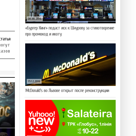
08.08.2016
«Бургер Кинг» подаст иск к Шнурову за стихотворение
про промокод и икоту
статья
огут
казов
19.12.2016
McDonald’s во Львове открыт после реконструкции
ю: