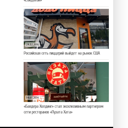
«ЁбиДоёби»
24.02.2016
Российская сеть пиццерий выйдет на рынок США
14.07.2014
«Баядера Холдинг» стал эксклюзивным партнером
сети ресторанов «Пузата Хата»