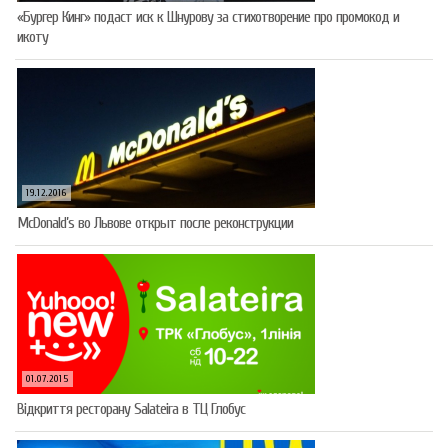
«Бургер Кинг» подаст иск к Шнурову за стихотворение про промокод и
икоту
19.12.2016
McDonald’s во Львове открыт после реконструкции
01.07.2015
Відкриття ресторану Salateirа в ТЦ Глобус