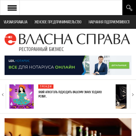
VLASNASPRAVA.UA
ЖЕНСКОЕ ПРЕДПРИНИМАТЕЛЬСТВО
НАВЧАННЯ ПІДПРИЄМЛИВОСТІ
НОВИНИ РЕСТОРАННОГО БІЗНЕСУ
ЯК ВІДКРИТИ ТА УСПІШНО КЕРУВАТИ
ПОДІЇ
МОНІТОРИНГ ЗАКОНОДАВСТВА
РІЗНЕ
ТРЕНДИ
ФРАНЧАЙЗИНГ
ЯКИЙ АЛКОГОЛЬ ПІДХОДИТЬ ВАШОМУ ЗНАКУ ЗОДІАКУ:
РОЗБІР…
КНИГИ