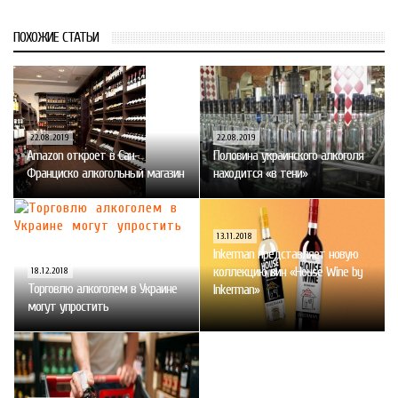
ПОХОЖИЕ СТАТЬИ
22.08.2019
22.08.2019
Amazon откроет в Сан-
Половина украинского алкоголя
Франциско алкогольный магазин
находится «в тени»
13.11.2018
Inkerman представляет новую
коллекцию вин «House Wine by
18.12.2018
Торговлю алкоголем в Украине
Inkerman»
могут упростить