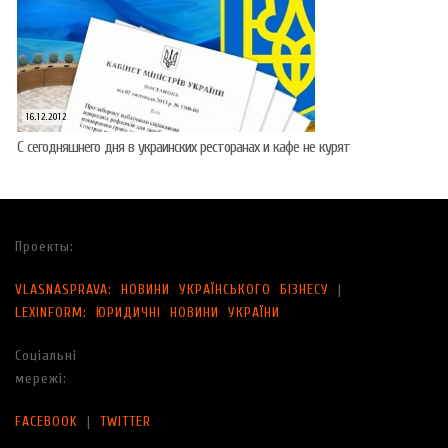
16.12.2012
С сегодняшнего дня в украинских ресторанах и кафе не курят
Проекты:
VLASNASPRAVA: НОВИНИ УКРАЇНСЬКОГО БІЗНЕСУ
|
LEXINFORM: ЮРИДИЧНІ НОВИНИ УКРАЇНИ
Соціальні
мережі:
FACEBOOK
|
TWITTER