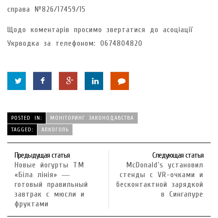
справа №826/17459/15
Щодо коментарів просимо звертатися до асоціації
Укрводка за телефоном: 0674804820
POSTED IN:
МОНІТОРИНГ ЗАКОНОДАВСТВА
TAGGED:
АЛКОГОЛЬ
Предыдущая статья
Следующая статья
Новые йогурты ТМ
McDonald’s установил
«Біла лінія» ―
стенды с VR-очками и
готовый правильный
бесконтактной зарядкой
завтрак с мюсли и
в Сингапуре
фруктами