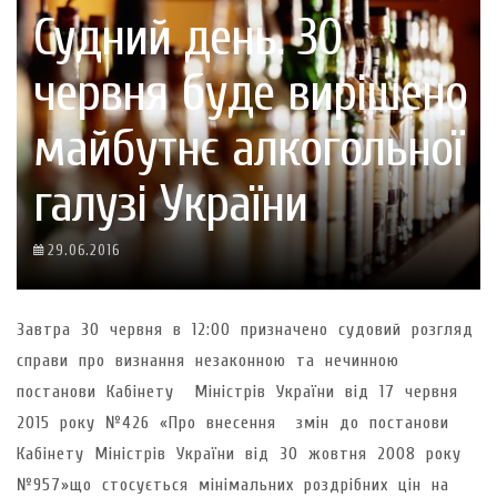
Судний день. 30
червня буде вирішено
майбутнє алкогольної
галузі України
29.06.2016
Завтра 30 червня в 12:00 призначено судовий розгляд
справи про визнання незаконною та нечинною
постанови Кабінету Міністрів України від 17 червня
2015 року №426 «Про внесення змін до постанови
Кабінету Міністрів України від 30 жовтня 2008 року
№957»що стосується мінімальних роздрібних цін на