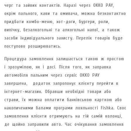
черг та зайвих контактів. Наразі через OKKO PAY,
окрім пального, кави та омивача, можна безконтактно
придбати комбо-меню, хот-доги, бургери, роли,
випічку, безалкогольні та алкогольні напої, а також
засоби індивідуального захисту. Перелік товарів буде
поступово розширюватись.
Процедура замовлення залишається такою ж простою
і зрозумілою, як і досі. Після того, як заправка
автомобіля пальним через сервіс OKKO PAY
завершена, додаток запропонує клієнту перейти в
інтернет-магазин. Обравши необхідні товари або
страви, їх можна оплатити банківською карткою або
накопиченими балами програми лояльності Fishka. Своє
замовлення клієнти отримують на тій самій колонці,
де щойно заправили авто. Час очікування замовлення