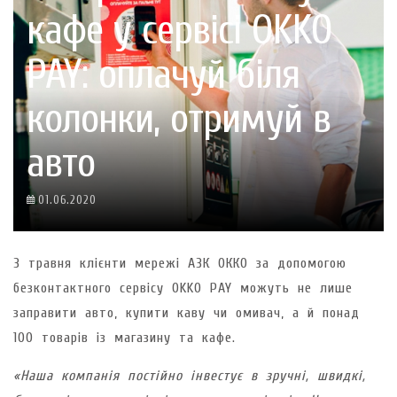
кафе у сервісі OKKO
PAY: оплачуй біля
колонки, отримуй в
авто
01.06.2020
З травня клієнти мережі АЗК ОККО за допомогою
безконтактного сервісу OKKO PAY можуть не лише
заправити авто, купити каву чи омивач, а й понад
100 товарів із магазину та кафе.
«Наша компанія постійно інвестує в зручні, швидкі,