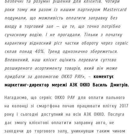
безпечні та розумні рішення для клієнтів. Чотири
роки тому ми разом із нашим партнером Masterсard
подумали, що можливість оплатити заправку без
входу в торговий зал — це те, що точно потрібно
сучасному водію. І не прогадали. Тільки з початку
карантину відносний ріст частки обороту через сервіс
склав понад 40%. Тренд однозначно збережеться.
Впевнений, наш клієнт оцінить переваги суттєво
розширеного асортименту товарів, який він може
придбати за допомогою OKKO PAY»
, –
коментує
маркетинг-директор мережі АЗК ОККО Василь Дмитрів.
Нагадаємо, що сервіс OKKO PAY для оплати пального
на колонці зі смартфона почав працювати влітку 2017
року і сьогодні доступний на всіх АЗК ОККО. Послуга
дає змогу клієнтові оплатити заправку авто, не
заходячи до торгового залу, уникнувши таким чином