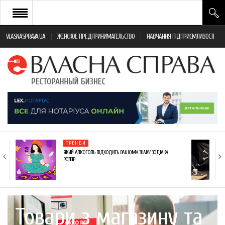
VLASNASPRAVA.UA
ЖЕНСКОЕ ПРЕДПРИНИМАТЕЛЬСТВО
НАВЧАННЯ ПІДПРИЄМЛИВОСТІ
НОВИНИ РЕСТОРАННОГО БІЗНЕСУ
ЯК ВІДКРИТИ ТА УСПІШНО КЕРУВАТИ
ПОДІЇ
МОНІТОРИНГ ЗАКОНОДАВСТВА
РІЗНЕ
ТРЕНДИ
ФРАНЧАЙЗИНГ
ЯКИЙ АЛКОГОЛЬ ПІДХОДИТЬ ВАШОМУ ЗНАКУ ЗОДІАКУ:
РОЗБІР…
КНИГИ
Товари з магазину та