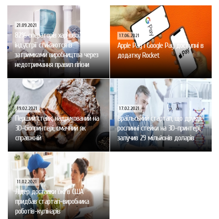
21.09.2021
82% операторів харчової
17.06.2021
індустрії стикаются із
Apple Pay і Google Pay доступні в
затримками виробництва через
додатку Rocket
недотримання правил гігієни
19.02.2021
17.02.2021
Перший стейк, надрукований на
Ізраїльський стартап, що друкує
3D-біопринтері, смачний як
рослинні стейки на 3D-принтері,
справжній
залучив 29 мільйонів доларів
11.02.2021
Лідер доставки їжі в США
придбав стартап-виробника
роботів-кулінарів