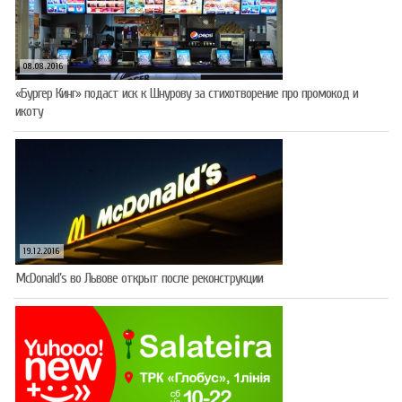
08.08.2016
«Бургер Кинг» подаст иск к Шнурову за стихотворение про промокод и
икоту
19.12.2016
McDonald’s во Львове открыт после реконструкции