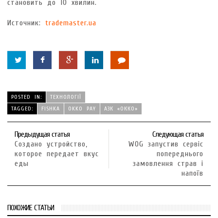
становить до 10 хвилин.
Источник:
trademaster.ua
POSTED IN:
ТЕХНОЛОГІЇ
TAGGED:
FISHKA
OKKO PAY
АЗК «ОККО»
Предыдущая статья
Следующая статья
Создано устройство,
WOG запустив сервіс
которое передает вкус
попереднього
еды
замовлення страв і
напоїв
ПОХОЖИЕ СТАТЬИ