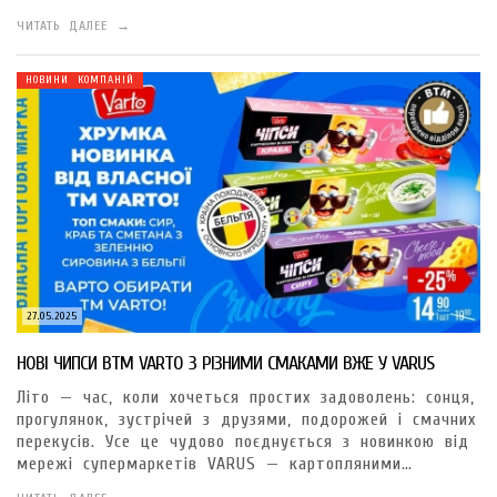
ЧИТАТЬ ДАЛЕЕ →
НОВИНИ КОМПАНІЙ
27.05.2025
НОВІ ЧИПСИ ВТМ VARTO З РІЗНИМИ СМАКАМИ ВЖЕ У VARUS
Літо — час, коли хочеться простих задоволень: сонця,
прогулянок, зустрічей з друзями, подорожей і смачних
перекусів. Усе це чудово поєднується з новинкою від
мережі супермаркетів VARUS — картопляними…