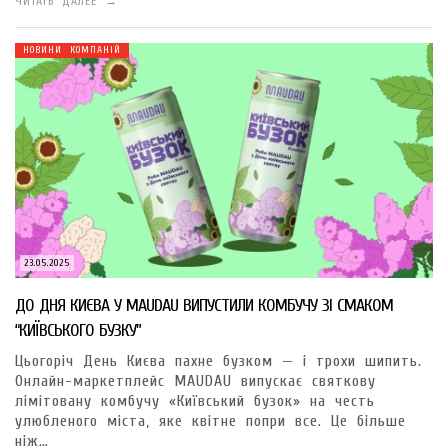
ЧИТАТЬ ДАЛЕЕ →
НОВИНИ КОМПАНІЙ
23.05.2025
ДО ДНЯ КИЄВА У MAUDAU ВИПУСТИЛИ КОМБУЧУ ЗІ СМАКОМ
“КИЇВСЬКОГО БУЗКУ”
Цьогоріч День Києва пахне бузком — і трохи шипить.
Онлайн-маркетплейс MAUDAU випускає святкову
лімітовану комбучу «Київський бузок» на честь
улюбленого міста, яке квітне попри все. Це більше
ніж…