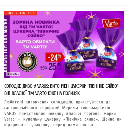
НОВИНИ КОМПАНІЙ
11.06.2025
СОЛОДКЕ ДИВО У VARUS: ВИТОНЧЕНІ ЦУКЕРКИ “ПІВНІЧНЕ СЯЙВО”
ВІД ВЛАСНОЇ ТМ VARTO ВЖЕ НА ПОЛИЦЯХ
Любителі витончених солодощів, приготуйтеся до
гастрономічного сюрпризу! Мережа супермаркетів
VARUS представляє новинку власної торгової марки
Varto — купольну цукерку «Північне сяйво». Щойно ви
відкриваєте упаковку, перед вами постає…