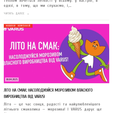
теплом хочеться легкості у всьому: у настрої, в
одязі, в тому, що ми слухаємо, і,…
ЧИТАТЬ ДАЛЕЕ →
НОВИНИ КОМПАНІЙ
30.04.2025
ЛІТО НА СМАК: НАСОЛОДЖУЙСЯ МОРОЗИВОМ ВЛАСНОГО
ВИРОБНИЦТВА ВІД VARUS!
Літо — це час сонця, радості та найулюбленішого
літнього смаколика — морозива! І VARUS дарує ще