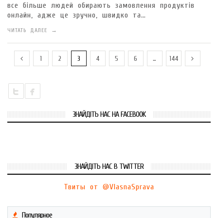
все більше людей обирають замовлення продуктів
онлайн, адже це зручно, швидко та…
ЧИТАТЬ ДАЛЕЕ →
1
2
3
4
5
6
…
144
ЗНАЙДІТЬ НАС НА FACEBOOK
ЗНАЙДІТЬ НАС В TWITTER
Твиты от @VlasnaSprava
Популярное