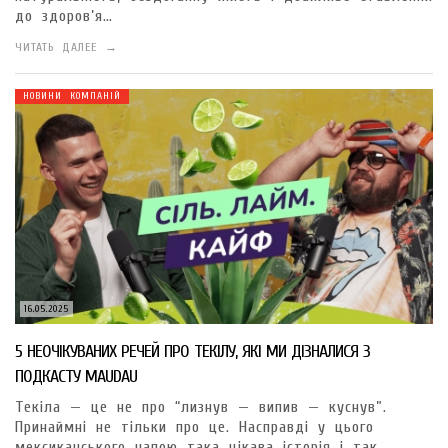
до здоров’я…
ЧИТАТЬ ДАЛЕЕ →
НОВИНИ КОМПАНІЙ
16.05.2025
5 НЕОЧІКУВАНИХ РЕЧЕЙ ПРО ТЕКІЛУ, ЯКІ МИ ДІЗНАЛИСЯ З
ПОДКАСТУ MAUDAU
Текіла — це не про “лизнув — випив — куснув”.
Принаймні не тільки про це. Насправді у цього
мексиканського напою така цікава історія і так