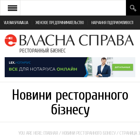
VLASNASPRAVA.UA
ЖЕНСКОЕ ПРЕДПРИНИМАТЕЛЬСТВО
НАВЧАННЯ ПІДПРИЄМЛИВОСТІ
НОВИНИ РЕСТОРАННОГО БІЗНЕСУ
ЯК ВІДКРИТИ ТА УСПІШНО КЕРУВАТИ
ПОДІЇ
МОНІТОРИНГ ЗАКОНОДАВСТВА
РІЗНЕ
Новини ресторанного
ФРАНЧАЙЗИНГ
бізнесу
КНИГИ
YOU ARE HERE:
ГЛАВНАЯ
/
НОВИНИ РЕСТОРАННОГО БІЗНЕСУ
/
СТРАНИЦА 3