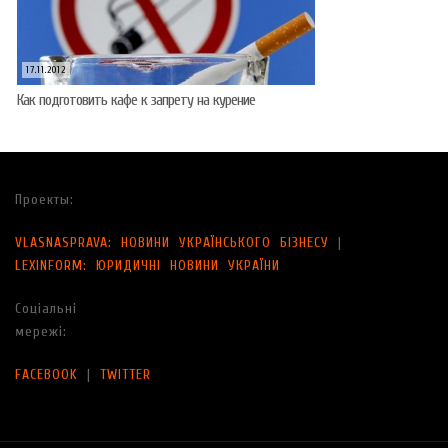
17.11.2012
Как подготовить кафе к запрету на курение
Проекты:
VLASNASPRAVA: НОВИНИ УКРАЇНСЬКОГО БІЗНЕСУ
|
LEXINFORM: ЮРИДИЧНІ НОВИНИ УКРАЇНИ
Соціальні
мережі:
FACEBOOK
|
TWITTER