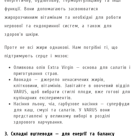
енергетичну, будівельну, терморегуляційну та інші
функції. Вони допомагають засвоюватися
жиророзчинним вітамінам та необхідні для роботи
нервової та ендокринної систем, а також для
здоров’я шкіри.
Проте не всі жири однакові. Нам потрібні ті, що
підтримують серце і мозок:
Оливкова олія Extra Virgin — основа для салатів і
приготування страв.
Авокадо — джерело ненасичених жирів,
клітковини, вітамінів. Завітайте в овочевий відділ
VARUS, щоб вибрати стиглі плоди, вже готові для
кулінарних експериментів.
Насіння льону, чіа, гарбузове насіння — суперфуди
для каш, смузі та салатів. У VARUS вони
представлені у великому виборі в розділі
здорового харчування.
3. Складні вуглеводи — для енергії та балансу