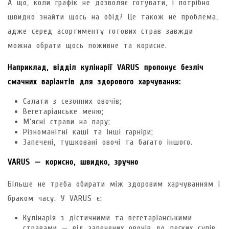
А що, коли графік не дозволяє готувати, і потрібно
швидко знайти щось на обід? Це також не проблема,
адже серед асортименту готових страв завжди
можна обрати щось поживне та корисне.
Наприклад, відділ кулінарії VARUS пропонує безліч
смачних варіантів для здорового харчування:
Салати з сезонних овочів;
Вегетаріанське меню;
М’ясні страви на пару;
Різноманітні каші та інші гарніри;
Запечені, тушковані овочі та багато іншого.
VARUS — корисно, швидко, зручно
Більше не треба обирати між здоровим харчуванням і
браком часу. У VARUS є:
Кулінарія з дієтичними та вегетаріанськими
стравами — від запечених овочів до легких супів