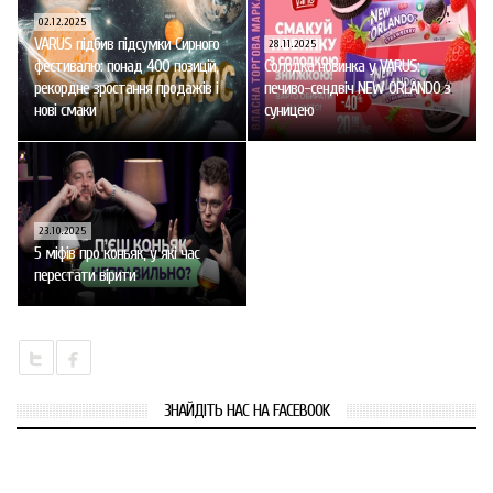
02.12.2025
VARUS підбив підсумки Сирного
28.11.2025
фестивалю: понад 400 позицій,
Солодка новинка у VARUS:
рекордне зростання продажів і
печиво-сендвіч NEW ORLANDO з
нові смаки
суницею
23.10.2025
5 міфів про коньяк, у які час
перестати вірити
ЗНАЙДІТЬ НАС НА FACEBOOK