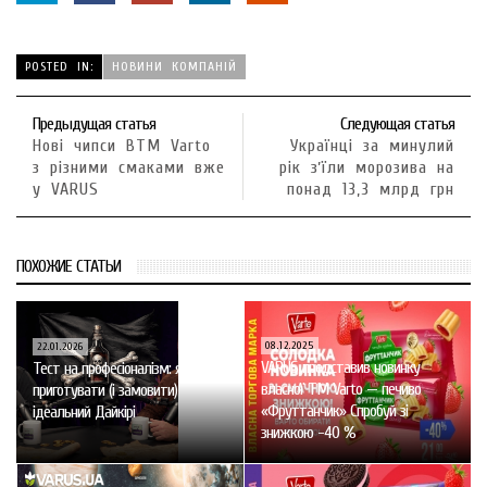
POSTED IN:
НОВИНИ КОМПАНІЙ
Предыдущая статья
Следующая статья
Нові чипси ВТМ Varto
Українці за минулий
з різними смаками вже
рік зʼїли морозива на
у VARUS
понад 13,3 млрд грн
ПОХОЖИЕ СТАТЬИ
08.12.2025
22.01.2026
VARUS представив новинку
Тест на професіоналізм: як
власної ТМ Varto — печиво
приготувати (і замовити)
«Фруттанчик» Спробуй зі
ідеальний Дайкірі
знижкою -40 %