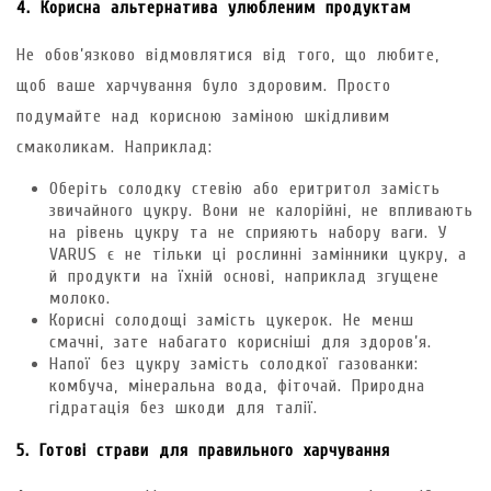
4. Корисна альтернатива улюбленим продуктам
Не обов’язково відмовлятися від того, що любите,
щоб ваше харчування було здоровим. Просто
подумайте над корисною заміною шкідливим
смаколикам. Наприклад:
Оберіть солодку стевію або еритритол замість
звичайного цукру. Вони не калорійні, не впливають
на рівень цукру та не сприяють набору ваги. У
VARUS є не тільки ці рослинні замінники цукру, а
й продукти на їхній основі, наприклад згущене
молоко.
Корисні солодощі замість цукерок. Не менш
смачні, зате набагато корисніші для здоров’я.
Напої без цукру замість солодкої газованки:
комбуча, мінеральна вода, фіточай. Природна
гідратація без шкоди для талії.
5. Готові страви для правильного харчування