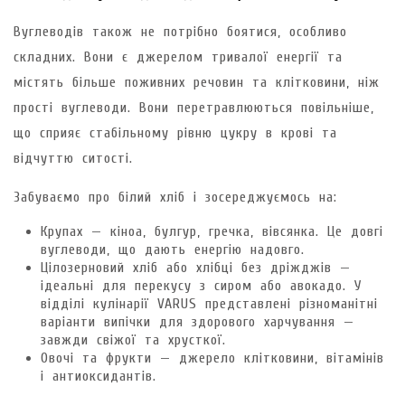
Вуглеводів також не потрібно боятися, особливо
складних. Вони є джерелом тривалої енергії та
містять більше поживних речовин та клітковини, ніж
прості вуглеводи. Вони перетравлюються повільніше,
що сприяє стабільному рівню цукру в крові та
відчуттю ситості.
Забуваємо про білий хліб і зосереджуємось на:
Крупах — кіноа, булгур, гречка, вівсянка. Це довгі
вуглеводи, що дають енергію надовго.
Цілозерновий хліб або хлібці без дріжджів —
ідеальні для перекусу з сиром або авокадо. У
відділі кулінарії VARUS представлені різноманітні
варіанти випічки для здорового харчування —
завжди свіжої та хрусткої.
Овочі та фрукти — джерело клітковини, вітамінів
і антиоксидантів.