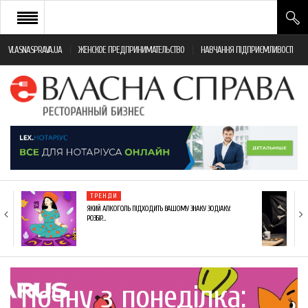
VLASNASPRAVA.UA
ЖЕНСКОЕ ПРЕДПРИНИМАТЕЛЬСТВО
НАВЧАННЯ ПІДПРИЄМЛИВОСТІ
НОВИНИ РЕСТОРАННОГО БІЗНЕСУ
ЯК ВІДКРИТИ ТА УСПІШНО КЕРУВАТИ
ПОДІЇ
МОНІТОРИНГ ЗАКОНОДАВСТВА
РІЗНЕ
ТРЕНДИ
ФРАНЧАЙЗИНГ
ЯКИЙ АЛКОГОЛЬ ПІДХОДИТЬ ВАШОМУ ЗНАКУ ЗОДІАКУ:
РОЗБІР…
КНИГИ
Почну з понеділка: