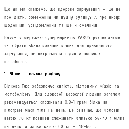
Що як ми скажемо, що здорове харчування — це не
про дієти, обмеження чи нудну рутину? А про вибір:
щоденний, усвідомлений та ще й смачний!
Разом з мережею супермаркетів VARUS розповідаємо,
як зібрати збалансований кошик для правильного
харчування, не витрачаючи годин у пошуках
потрібного.
1. Білки — основа раціону
Білкова їжа забезпечує ситість, підтримку м’язів та
метаболізму. Для здорової дорослої людини загалом
рекомендується споживати 0.8-1 грам білка на
кілограм маси тіла на день. Це означає, що чоловік
вагою 70 кг повинен споживати близько 56-70 г білка
на день, а жінка вагою 60 кг — 48-60 г.