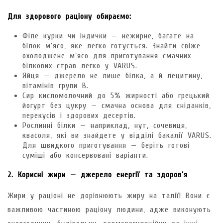
Для здорового раціону обираємо:
Філе курки чи індички — нежирне, багате на
білок м’ясо, яке легко готується. Знайти свіже
охолоджене м’ясо для приготування смачних
білкових страв легко у VARUS.
Яйця — джерело не лише білка, а й лецитину,
вітамінів групи B.
Сир кисломолочний до 5% жирності або грецький
йогурт без цукру — смачна основа для сніданків,
перекусів і здорових десертів.
Рослинні білки — наприклад, нут, сочевиця,
квасоля, які ви знайдете у відділі бакалії VARUS.
Для швидкого приготування — беріть готові
суміші або консервовані варіанти.
2. Корисні жири — джерело енергії та здоров’я
Жири у раціоні не дорівнюють жиру на талії! Вони є
важливою частиною раціону людини, адже виконують