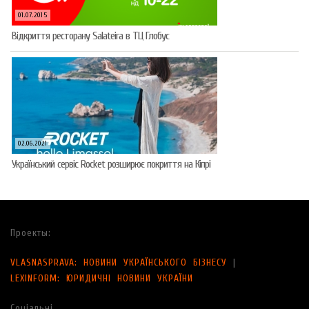
01.07.2015
Відкриття ресторану Salateirа в ТЦ Глобус
02.06.2021
Український сервіс Rocket розширює покриття на Кіпрі
Проекты:
VLASNASPRAVA: НОВИНИ УКРАЇНСЬКОГО БІЗНЕСУ
|
LEXINFORM: ЮРИДИЧНІ НОВИНИ УКРАЇНИ
Соціальні