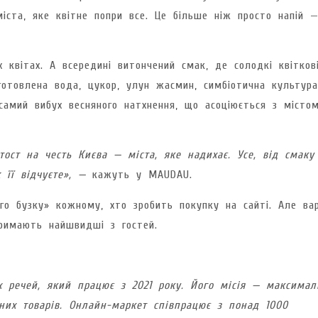
іста, яке квітне попри все. Це більше ніж просто напій 
 квітах. А всередині витончений смак, де солодкі квітков
готовлена вода, цукор, улун жасмин, симбіотична культура
самий вибух весняного натхнення, що асоціюється з місто
ст на честь Києва — міста, яке надихає. Усе, від смаку
ж її відчуєте», —
кажуть у MAUDAU.
го бузку» кожному, хто зробить покупку на сайті. Але ва
римають найшвидші з гостей.
х речей, який працює з 2021 року. Його місія — максимал
них товарів. Онлайн-маркет співпрацює з понад 1000