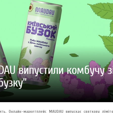
ГОТУВАТИ (І ЗАМОВИТИ)
VARUS ПРЕДСТАВИВ НОВИНКУ ВЛАСНОЇ ТМ VARTO —
VARUS ПІДБИВ ПІДСУ
ПЕЧИВО «ФРУТТАНЧИК» СПРОБУЙ ЗІ ЗНИЖКОЮ -40 %
400 ПОЗИЦІЙ, РЕКОРДН
 новинка зефір від власної ТМ Varto вже у VARUS
- 20.10.2025
СМАКИ
 шматочку: халва власної ТМ Varto вже у VARUS
- 10.10.2025
ирний фестиваль
- 29.09.2025
затримати літо в келиху
- 22.09.2025
ому знаку зодіаку: розбір астролога і керуючого баром
- 23.03.2026
DAU випустили комбучу з
бузку”
ить. Онлайн-маркетплейс MAUDAU випускає святкову ліміт