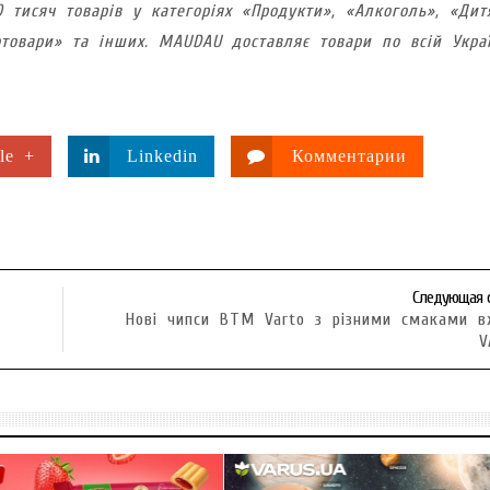
 тисяч товарів у категоріях «Продукти», «Алкоголь», «Дит
оотовари» та інших. MAUDAU доставляє товари по всій Укра
le +
Linkedin
Комментарии
Следующая 
Нові чипси ВТМ Varto з різними смаками 
V