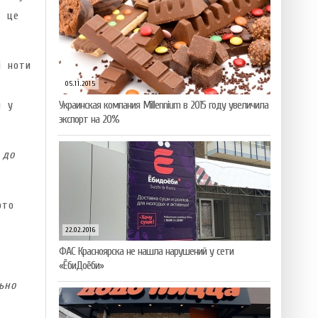
— це
і ноти
05.11.2015
м у
Украинская компания Millennium в 2015 году увеличила
экспорт на 20%
 до
рто
22.02.2016
ФАС Красноярска не нашла нарушений у сети
«ЁбиДоёби»
ьно