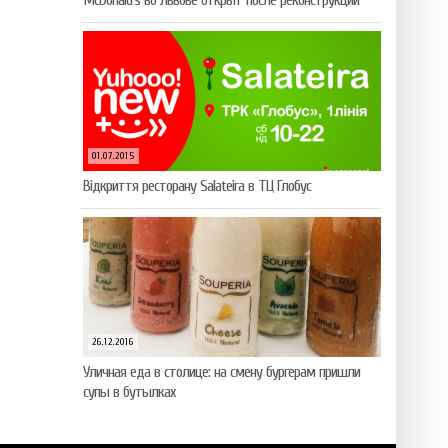
McDonald’s во Львове открыт после реконструкции
01.07.2015
Відкриття ресторану Salateirа в ТЦ Глобус
26.12.2016
Уличная еда в столице: на смену бургерам пришли
супы в бутылках