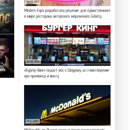
04.09.2017
Modern-Expo разработала решение для единственного
ю:
в мире ресторана авторского мороженого Gelarty
08.08.2016
рити
«Бургер Кинг» подаст иск к Шнурову за стихотворение
про промокод и икоту
19.12.2016