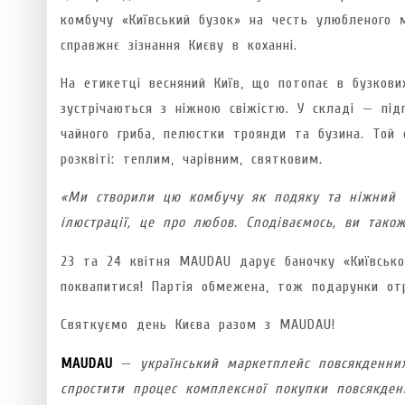
комбучу «Київський бузок» на честь улюбленого м
справжнє зізнання Києву в коханні.
На етикетці весняний Київ, що потопає в бузкових
зустрічаються з ніжною свіжістю. У складі — під
чайного гриба, пелюстки троянди та бузина. Той 
розквіті: теплим, чарівним, святковим.
«Ми створили цю комбучу як подяку та ніжний то
ілюстрації, це про любов. Сподіваємось, ви тако
23 та 24 квітня MAUDAU дарує баночку «Київсько
поквапитися! Партія обмежена, тож подарунки от
Святкуємо день Києва разом з MAUDAU!
MAUDAU
—
український маркетплейс повсякденни
спростити процес комплексної покупки повсякден