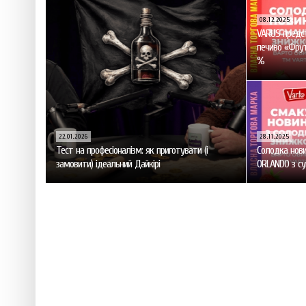
08.12.2025
VARUS предст
печиво «Фрут
%
22.01.2026
28.11.2025
Тест на професіоналізм: як приготувати (і
Солодка нови
замовити) ідеальний Дайкірі
ORLANDO з с