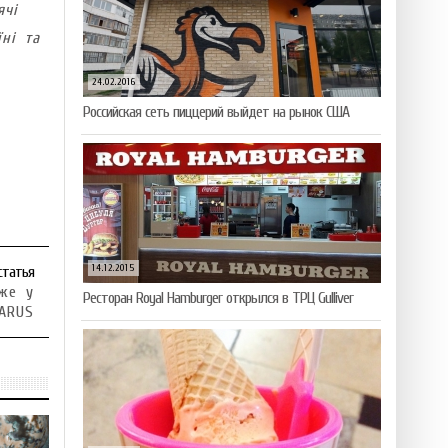
ячі
їні та
24.02.2016
Российская сеть пиццерий выйдет на рынок США
14.12.2015
статья
вже у
Ресторан Royal Hamburger открылся в ТРЦ Gulliver
ARUS