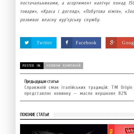
постачальниками, а асортимент налічує понад 150
товари», «Краса і догляд», «Побутова хімія», «З
розвиває власну кур’єрську службу.
Twitter
Facebook
Goog
POSTED IN:
НОВИНИ КОМПАНІЙ
Предыдущая статья
Справжній смак італійських традицій: TM Origin
представляє новинку — масло вершкове 82%
ПОХОЖИЕ СТАТЬИ