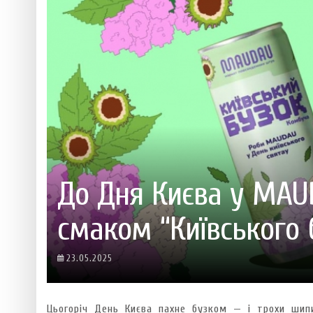
 ТЕХНОЛОГІЙ
ЯКИЙ АЛКОГОЛЬ ПІДХОДИТЬ ВАШОМУ ЗНАКУ ЗОДІАКУ:
ТЕСТ НА ПРОФЕСІОНАЛІЗМ: ЯК ПРИ
РОЗБІР АСТРОЛОГА І КЕРУЮЧОГО БАРОМ
ІДЕАЛЬНИЙ ДАЙКІРІ
Ніжність, що смакує до чаю:
Солодкий настрій у кожному
VARUS запускає космічний С
Пивоколада від MAUDAU: як 
Який алкоголь підходить ваш
До Дня Києва у MAU
смаком “Київського 
23.05.2025
Цьогоріч День Києва пахне бузком — і трохи шип