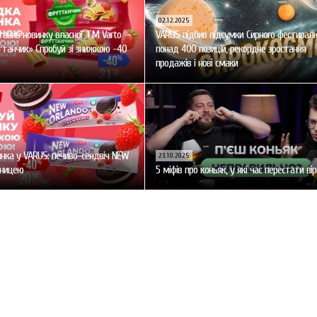
02.12.2025
авив новинку власної ТМ Varto —
VARUS підбив підсумки Сирного фестивал
танчик» Спробуй зі знижкою -40
понад 400 позицій, рекордне зростання
продажів і нові смаки
нка у VARUS: печиво-сендвіч NEW
23.10.2025
уницею
5 міфів про коньяк, у які час перестати ві