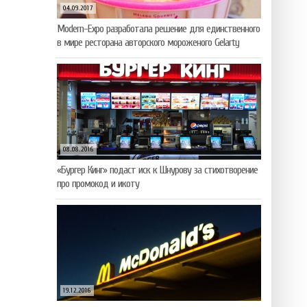
04.09.2017
Modern-Expo разработала решение для единственного
в мире ресторана авторского мороженого Gelarty
08.08.2016
«Бургер Кинг» подаст иск к Шнурову за стихотворение
про промокод и икоту
19.12.2016