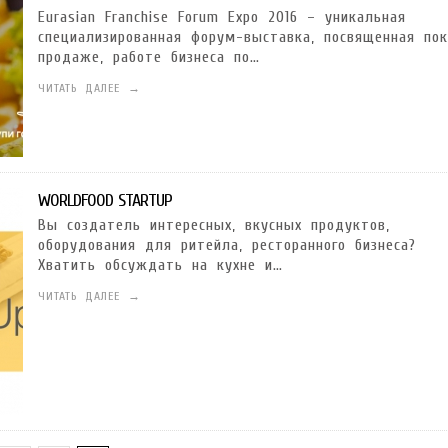
ГОТУВАТИ (І ЗАМОВИТИ)
VARUS ПРЕДСТАВИВ НОВИНКУ ВЛАСНОЇ ТМ VARTO —
VARUS ПІДБИВ ПІДСУ
Eurasian Franchise Forum Expo 2016 – уникальная
ПЕЧИВО «ФРУТТАНЧИК» СПРОБУЙ ЗІ ЗНИЖКОЮ -40 %
400 ПОЗИЦІЙ, РЕКОРДН
 новинка зефір від власної ТМ Varto вже у VARUS
- 20.10.2025
СМАКИ
специализированная форум-выставка, посвященная пок
продаже, работе бизнеса по…
 шматочку: халва власної ТМ Varto вже у VARUS
- 10.10.2025
ЧИТАТЬ ДАЛЕЕ →
ирний фестиваль
- 29.09.2025
затримати літо в келиху
- 22.09.2025
WORLDFOOD STARTUP
ому знаку зодіаку: розбір астролога і керуючого баром
- 23.03.2026
Вы создатель интересных, вкусных продуктов,
оборудования для ритейла, ресторанного бизнеса?
Хватить обсуждать на кухне и…
ЧИТАТЬ ДАЛЕЕ →