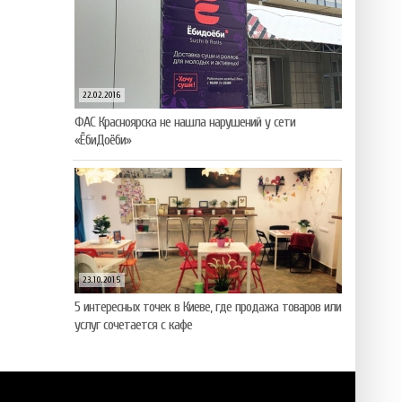
22.02.2016
ФАС Красноярска не нашла нарушений у сети
«ЁбиДоёби»
23.10.2015
5 интересных точек в Киеве, где продажа товаров или
услуг сочетается с кафе