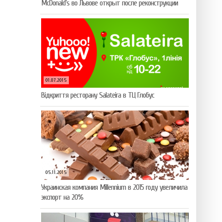
McDonald’s во Львове открыт после реконструкции
01.07.2015
Відкриття ресторану Salateirа в ТЦ Глобус
05.11.2015
Украинская компания Millennium в 2015 году увеличила
экспорт на 20%