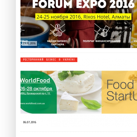
 ТЕХНОЛОГІЙ
ЯКИЙ АЛКОГОЛЬ ПІДХОДИТЬ ВАШОМУ ЗНАКУ ЗОДІАКУ:
ТЕСТ НА ПРОФЕСІОНАЛІЗМ: ЯК ПРИ
РОЗБІР АСТРОЛОГА І КЕРУЮЧОГО БАРОМ
ІДЕАЛЬНИЙ ДАЙКІРІ
Ніжність, що смакує до чаю:
Солодкий настрій у кожному
VARUS запускає космічний С
15.11.2016
Пивоколада від MAUDAU: як 
РЕСТОРАННИЙ БІЗНЕС В УКРАЇНІ
Який алкоголь підходить ваш
06.07.2016