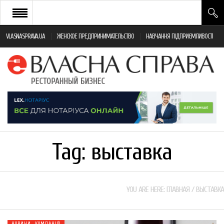
VLASNASPRAVA.UA
ЖЕНСКОЕ ПРЕДПРИНИМАТЕЛЬСТВО
НАВЧАННЯ ПІДПРИЄМЛИВОСТІ
НОВИНИ РЕСТОРАННОГО БІЗНЕСУ
ЯК ВІДКРИТИ ТА УСПІШНО КЕРУВАТИ
ПОДІЇ
МОНІТОРИНГ ЗАКОНОДАВСТВА
РІЗНЕ
Tag:
выставка
ФРАНЧАЙЗИНГ
КНИГИ
YOU ARE HERE:
ГЛАВНАЯ
/
ВЫСТАВКА
НОВИНИ КОМПАНІЙ