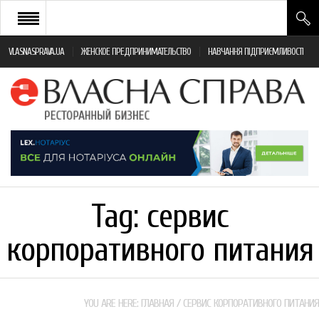
VLASNASPRAVA.UA
ЖЕНСКОЕ ПРЕДПРИНИМАТЕЛЬСТВО
НАВЧАННЯ ПІДПРИЄМЛИВОСТІ
НОВИНИ РЕСТОРАННОГО БІЗНЕСУ
ЯК ВІДКРИТИ ТА УСПІШНО КЕРУВАТИ
ПОДІЇ
МОНІТОРИНГ ЗАКОНОДАВСТВА
РІЗНЕ
Tag:
сервис
ФРАНЧАЙЗИНГ
корпоративного питания
КНИГИ
YOU ARE HERE:
ГЛАВНАЯ
/
СЕРВИС КОРПОРАТИВНОГО ПИТАНИЯ