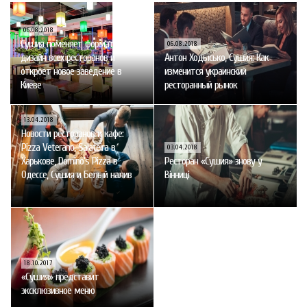
06.08.2018
Сушия поменяет формат и
06.08.2018
дизайн всех ресторанов и
Антон Ходысько, Сушия: Как
откроет новое заведение в
изменится украинский
Киеве
ресторанный рынок
13.04.2018
Новости ресторанов и кафе:
Pizza Veterano, Salateira в
03.04.2018
Харькове, Domino’s Pizza в
Ресторан «Сушия» знову у
Одессе, Сушия и Белый налив
Вінниці
18.10.2017
«Сушия» представит
эксклюзивное меню