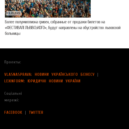
14.09.2015
Более полумиллиона гривен, собранные от продажи билетов на
«ФЕСТИВАЛІ ЛЬВІВСЬКОГО», будут направлены на обустройство львовской
больницы
Проекты:
VLASNASPRAVA: НОВИНИ УКРАЇНСЬКОГО БІЗНЕСУ
|
LEXINFORM: ЮРИДИЧНІ НОВИНИ УКРАЇНИ
Соціальні
мережі:
FACEBOOK
|
TWITTER