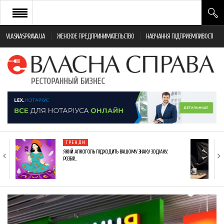
VLASNASPRAVA.UA
ЖЕНСКОЕ ПРЕДПРИНИМАТЕЛЬСТВО
НАВЧАННЯ ПІДПРИЄМЛИВОСТІ
НОВИНИ РЕСТОРАННОГО БІЗНЕСУ
ЯК ВІДКРИТИ ТА УСПІШНО КЕРУВАТИ
ПОДІЇ
МОНІТОРИНГ ЗАКОНОДАВСТВА
РІЗНЕ
ТРЕНДИ
ФРАНЧАЙЗИНГ
ЯКИЙ АЛКОГОЛЬ ПІДХОДИТЬ ВАШОМУ ЗНАКУ ЗОДІАКУ:
РОЗБІР…
КНИГИ