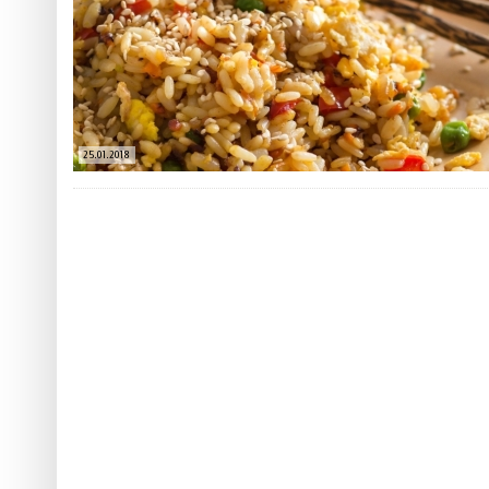
 ТЕХНОЛОГІЙ
ЯКИЙ АЛКОГОЛЬ ПІДХОДИТЬ ВАШОМУ ЗНАКУ ЗОДІАКУ:
ТЕСТ НА ПРОФЕСІОНАЛІЗМ: ЯК ПРИ
РОЗБІР АСТРОЛОГА І КЕРУЮЧОГО БАРОМ
ІДЕАЛЬНИЙ ДАЙКІРІ
5 міфів про коньяк, у які ча
Ніжність, що смакує до чаю:
Солодкий настрій у кожному
25.01.2018
VARUS запускає космічний С
Пивоколада від MAUDAU: як 