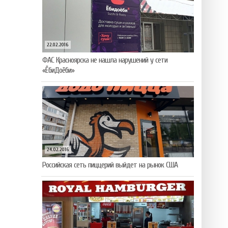
22.02.2016
ФАС Красноярска не нашла нарушений у сети
«ЁбиДоёби»
24.02.2016
Российская сеть пиццерий выйдет на рынок США