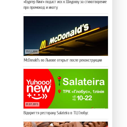
«Бургер Кинг» подаст иск к Шнурову за стихотворение
про промокод и икоту
19.12.2016
McDonald’s во Львове открыт после реконструкции
01.07.2015
Відкриття ресторану Salateirа в ТЦ Глобус