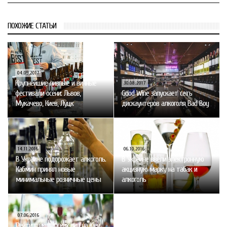
ПОХОЖИЕ СТАТЬИ
04.09.2017
Крупнейшие пивные и винные
30.08.2017
фестивали осени: Львов,
Good Wine запускает сеть
Мукачево, Киев, Луцк
дискаунтеров алкоголя Bad Boy
14.11.2016
06.10.2016
В Украине подорожает алкоголь.
В Украине ввели электронную
Кабмин принял новые
акцизную марку на табак и
минимальные розничные цены
алкоголь
07.06.2016
Рейтинг украинских вин на Kiev