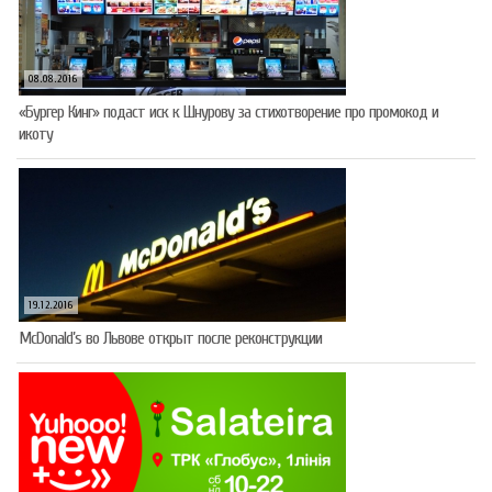
08.08.2016
«Бургер Кинг» подаст иск к Шнурову за стихотворение про промокод и
икоту
19.12.2016
McDonald’s во Львове открыт после реконструкции