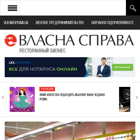
VLASNASPRAVA.UA
ЖЕНСКОЕ ПРЕДПРИНИМАТЕЛЬСТВО
НАВЧАННЯ ПІДПРИЄМЛИВОСТІ
НОВИНИ РЕСТОРАННОГО БІЗНЕСУ
ЯК ВІДКРИТИ ТА УСПІШНО КЕРУВАТИ
ПОДІЇ
МОНІТОРИНГ ЗАКОНОДАВСТВА
РІЗНЕ
ТРЕНДИ
ФРАНЧАЙЗИНГ
ЯКИЙ АЛКОГОЛЬ ПІДХОДИТЬ ВАШОМУ ЗНАКУ ЗОДІАКУ:
РОЗБІР…
КНИГИ