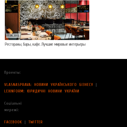
11.06.2015
Рестораны, бары, кафе. Лучшие мировые интерьеры
Проекты:
VLASNASPRAVA: НОВИНИ УКРАЇНСЬКОГО БІЗНЕСУ
|
LEXINFORM: ЮРИДИЧНІ НОВИНИ УКРАЇНИ
Соціальні
мережі:
FACEBOOK
|
TWITTER