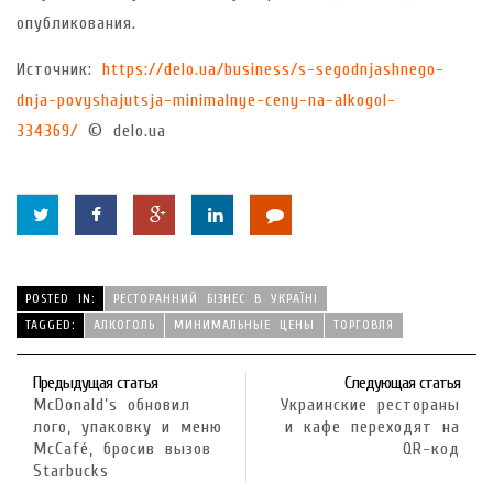
опубликования.
Источник:
https://delo.ua/business/s-segodnjashnego-
dnja-povyshajutsja-minimalnye-ceny-na-alkogol-
334369/
© delo.ua
POSTED IN:
РЕСТОРАННИЙ БІЗНЕС В УКРАЇНІ
TAGGED:
АЛКОГОЛЬ
МИНИМАЛЬНЫЕ ЦЕНЫ
ТОРГОВЛЯ
Предыдущая статья
Следующая статья
McDonald’s обновил
Украинские рестораны
лого, упаковку и меню
и кафе переходят на
McCafé, бросив вызов
QR-код
Starbucks