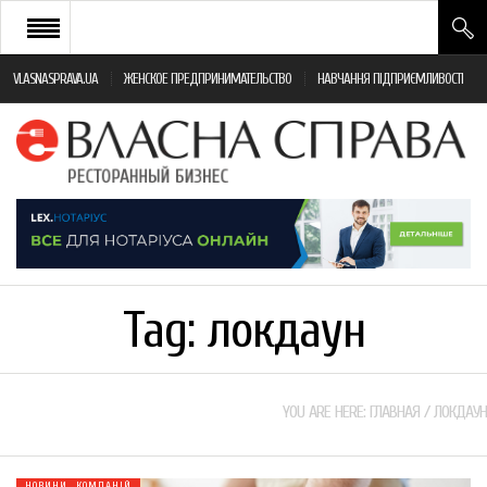
VLASNASPRAVA.UA
ЖЕНСКОЕ ПРЕДПРИНИМАТЕЛЬСТВО
НАВЧАННЯ ПІДПРИЄМЛИВОСТІ
НОВИНИ РЕСТОРАННОГО БІЗНЕСУ
ЯК ВІДКРИТИ ТА УСПІШНО КЕРУВАТИ
ПОДІЇ
МОНІТОРИНГ ЗАКОНОДАВСТВА
РІЗНЕ
Tag:
локдаун
ФРАНЧАЙЗИНГ
КНИГИ
YOU ARE HERE:
ГЛАВНАЯ
/
ЛОКДАУН
НОВИНИ КОМПАНІЙ