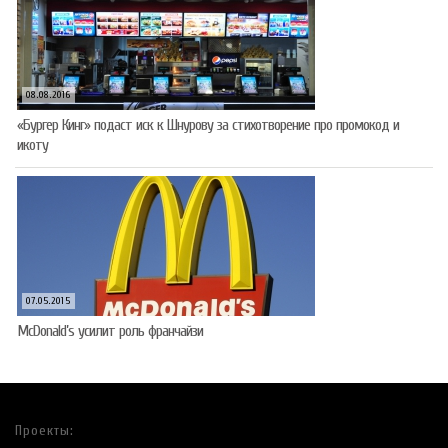
08.08.2016
«Бургер Кинг» подаст иск к Шнурову за стихотворение про промокод и
икоту
07.05.2015
McDonald’s усилит роль франчайзи
Проекты: