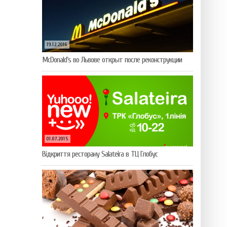
19.12.2016
McDonald’s во Львове открыт после реконструкции
01.07.2015
Відкриття ресторану Salateirа в ТЦ Глобус