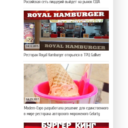
Российская сеть пиццерий выйдет на рынок США
14.12.2015
Ресторан Royal Hamburger открылся в ТРЦ Gulliver
04.09.2017
Modern-Expo разработала решение для единственного
в мире ресторана авторского мороженого Gelarty