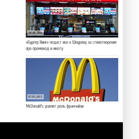
08.08.2016
«Бургер Кинг» подаст иск к Шнурову за стихотворение
про промокод и икоту
07.05.2015
McDonald’s усилит роль франчайзи