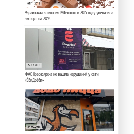
05.11.2015
Украинская компания Millennium в 2015 году увеличила
экспорт на 20%
22.02.2016
ФАС Красноярска не нашла нарушений у сети
«ЁбиДоёби»
24.02.2016