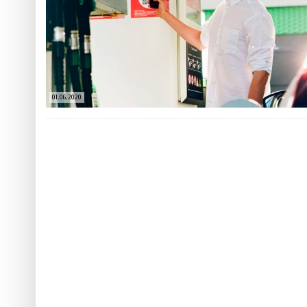
 ТЕХНОЛОГІЙ
ЯКИЙ АЛКОГОЛЬ ПІДХОДИТЬ ВАШОМУ ЗНАКУ ЗОДІАКУ:
ТЕСТ НА ПРОФЕСІОНАЛІЗМ: ЯК ПРИ
РОЗБІР АСТРОЛОГА І КЕРУЮЧОГО БАРОМ
ІДЕАЛЬНИЙ ДАЙКІРІ
5 міфів про коньяк, у які ча
Ніжність, що смакує до чаю:
Солодкий настрій у кожному
01.06.2020
VARUS запускає космічний С
Пивоколада від MAUDAU: як 