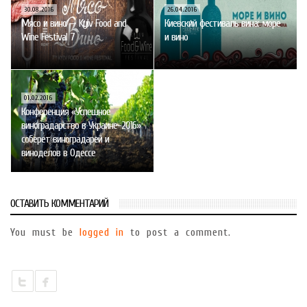
30.08.2016
26.04.2016
Мясо и вино — Kyiv Food and
Киевский фестиваль вина: море
Wine Festival 7
и вино
01.02.2016
Конференция «Успешное
виноградарство в Украине-2016»
соберет виноградарей и
виноделов в Одессе
ОСТАВИТЬ КОММЕНТАРИЙ
You must be
logged in
to post a comment.