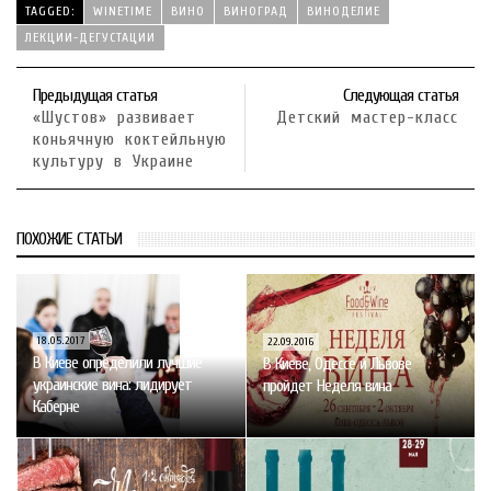
TAGGED:
WINETIME
ВИНО
ВИНОГРАД
ВИНОДЕЛИЕ
ЛЕКЦИИ-ДЕГУСТАЦИИ
Предыдущая статья
Следующая статья
«Шустов» развивает
Детский мастер-класс
коньячную коктейльную
культуру в Украине
ПОХОЖИЕ СТАТЬИ
18.05.2017
22.09.2016
В Киеве определили лучшие
В Киеве, Одессе и Львове
украинские вина: лидирует
пройдет Неделя вина
Каберне