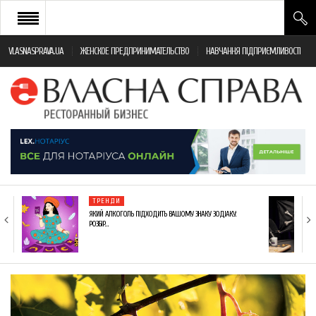
VLASNASPRAVA.UA
ЖЕНСКОЕ ПРЕДПРИНИМАТЕЛЬСТВО
НАВЧАННЯ ПІДПРИЄМЛИВОСТІ
НОВИНИ РЕСТОРАННОГО БІЗНЕСУ
ЯК ВІДКРИТИ ТА УСПІШНО КЕРУВАТИ
ПОДІЇ
МОНІТОРИНГ ЗАКОНОДАВСТВА
РІЗНЕ
ТРЕНДИ
ФРАНЧАЙЗИНГ
ЯКИЙ АЛКОГОЛЬ ПІДХОДИТЬ ВАШОМУ ЗНАКУ ЗОДІАКУ:
РОЗБІР…
КНИГИ