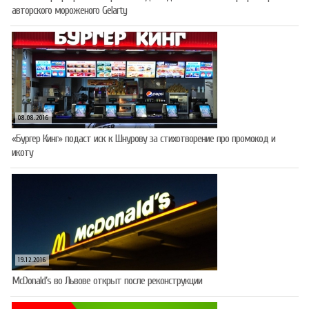
авторского мороженого Gelarty
08.08.2016
«Бургер Кинг» подаст иск к Шнурову за стихотворение про промокод и
икоту
19.12.2016
McDonald’s во Львове открыт после реконструкции