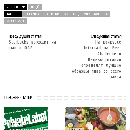
POSTED IN:
ПОДІЇ
TAGGED:
OREANDA
НАПИТКИ
УИК-ЭНД
УЛИЧНАЯ ЕДА
ФЕСТИВАЛЬ
Предыдущая статья
Следующая статья
Starbucks выходит на
На конкурсе
рынок ЮАР
International Beer
Challenge в
Великобритании
определят лучшие
образцы пива со всего
мира
ПОХОЖИЕ СТАТЬИ
11.07.2017