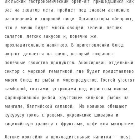
Июльский гастрономический open-air, пришедшийся как
раз на экватор лета, пройдет под знаком активных
развлечений и здоровой пищи. Организаторы обещают,
что в меню будет много овощей, зелени, летних
салатов, легких закусок и, конечно же,
прохладительных напитков. В приготовлении блюд
акцент делается на гриль, который сохраняет
полезные свойства продуктов. Анонсирован отдельный
сектор с морской тематикой, где будет представлено
много блюд из рыбы и морепродуктов. Гостей угостят
камбалой, скатами, устрицами под игристым вином,
фаршированной рыбой, хрустящей килькой, рыбой на
мангале, балтийской салакой. Из новинок обещают
кукурузу-гриль с раками, украинские шкварки и
сицилийскую граниту с фруктами, кофе или миндалем.
Легкие коктейли и прохладительные напитки – must