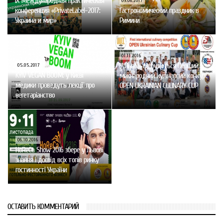
IX Международная практическая
09.06.2017
конференция «PrivateLabel-2017:
Гастрономический праздник в
Украина и мир»
Римини
01.11.2016
У Львові відбудеться Перший
05.05.2017
KYIV VEGAN BOOM: у Києві
міжнародний кулінарний конкурс
медики проведуть лекції про
OPEN UKRAINIAN CULINARY CUP
вегетаріанство
06.10.2016
HoReCa Show 2016 збере у Львові
знання і досвід всіх топів ринку
гостинності України
ОСТАВИТЬ КОММЕНТАРИЙ