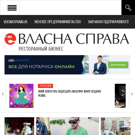
VLASNASPRAVA.UA
ЖЕНСКОЕ ПРЕДПРИНИМАТЕЛЬСТВО
НАВЧАННЯ ПІДПРИЄМЛИВОСТІ
НОВИНИ РЕСТОРАННОГО БІЗНЕСУ
ЯК ВІДКРИТИ ТА УСПІШНО КЕРУВАТИ
ПОДІЇ
МОНІТОРИНГ ЗАКОНОДАВСТВА
РІЗНЕ
ТРЕНДИ
ФРАНЧАЙЗИНГ
ЯКИЙ АЛКОГОЛЬ ПІДХОДИТЬ ВАШОМУ ЗНАКУ ЗОДІАКУ:
РОЗБІР…
КНИГИ