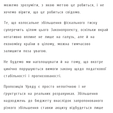
можемо зрозуміти, з якою метою це робиться, і не
хочемо вірити, що це робиться свідомо.
Те, що колосальне збільшення фіскального тиску
суперечить цілям цього Законопроекту, оскільки вкрай
негативно вплине не лише на галузь, але й на
економіку країни в цілому, можна тимчасово
залишити поза увагою.
Не будемо ми наголошувати й на тому, що вкотре
цинічно порушуються вимоги закону щодо податкової
стабільності і прогнозованості.
Пропозиція Уряду є просто нелогічною і не
ґрунтується на реальних розрахунках. Збільшення
надходжень до бюджету внаслідок запропонованого
різкого збільшення ставки акцизу відбудеться лише