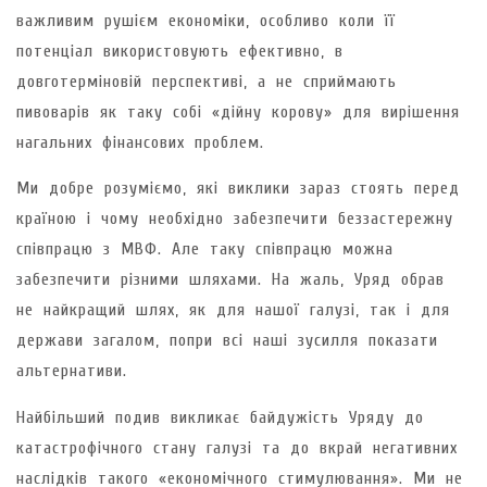
важливим рушієм економіки, особливо коли її
потенціал використовують ефективно, в
довготерміновій перспективі, а не сприймають
пивоварів як таку собі «дійну корову» для вирішення
нагальних фінансових проблем.
Ми добре розуміємо, які виклики зараз стоять перед
країною і чому необхідно забезпечити беззастережну
співпрацю з МВФ. Але таку співпрацю можна
забезпечити різними шляхами. На жаль, Уряд обрав
не найкращий шлях, як для нашої галузі, так і для
держави загалом, попри всі наші зусилля показати
альтернативи.
Найбільший подив викликає байдужість Уряду до
катастрофічного стану галузі та до вкрай негативних
наслідків такого «економічного стимулювання». Ми не