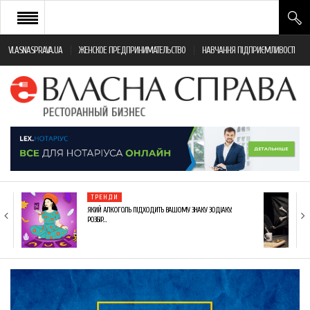
VLASNASPRAVA.UA
ЖЕНСКОЕ ПРЕДПРИНИМАТЕЛЬСТВО
НАВЧАННЯ ПІДПРИЄМЛИВОСТІ
НОВИНИ РЕСТОРАННОГО БІЗНЕСУ
ЯК ВІДКРИТИ ТА УСПІШНО КЕРУВАТИ
ПОДІЇ
МОНІТОРИНГ ЗАКОНОДАВСТВА
РІЗНЕ
ТРЕНДИ
ФРАНЧАЙЗИНГ
ЯКИЙ АЛКОГОЛЬ ПІДХОДИТЬ ВАШОМУ ЗНАКУ ЗОДІАКУ:
РОЗБІР…
КНИГИ