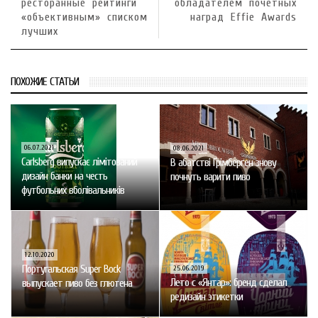
ресторанные рейтинги
обладателем почетных
«объективным» списком
наград Effie Awards
лучших
ПОХОЖИЕ СТАТЬИ
06.07.2021
08.06.2021
Carlsberg випускає лімітований
В абатстві Ґрімберґен знову
дизайн банки на честь
почнуть варити пиво
футбольних вболівальників
12.10.2020
Португальская Super Bock
25.06.2019
Лето с «Янтар»: бренд сделал
выпускает пиво без глютена
редизайн этикетки