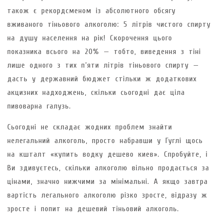
також є рекордсменом із абсолютного обсягу
вживаного тіньового алкоголю: 5 літрів чистого спирту
на душу населення на рік! Скорочення цього
показника всього на 20% — тобто, виведення з тіні
лише одного з тих п’яти літрів тіньового спирту —
дасть у державний бюджет стільки ж додаткових
акцизних надходжень, скільки сьогодні дає ціла
пивоварна галузь.
Сьогодні не складає жодних проблем знайти
нелегальний алкоголь, просто набравши у Гуглі щось
на кшталт «купить водку дешево киев». Спробуйте, і
Ви здивуєтесь, скільки алкоголю вільно продається за
цінами, значно нижчими за мінімальні. А якщо завтра
вартість легального алкоголю різко зросте, відразу ж
зросте і попит на дешевий тіньовий алкоголь.