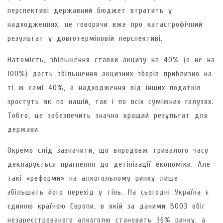
перспективі державний бюджет втратить у
надходженнях, не говорячи вже про катастрофічний
результат у довготерміновій перспективі.
Натомість, збільшення ставки акцизу на 40% (а не на
100%) дасть збільшення акцизних зборів приблизно на
ті ж самі 40%, а надходження від інших податків
зростуть як по нашій, так і по всіх суміжних галузях.
Тобто, це забезпечить значно кращий результат для
держави.
Окремо слід зазначити, що впродовж тривалого часу
декларується прагнення до детінізації економіки. Але
такі «реформи» на алкогольному ринку лише
збільшать його перехід у тінь. На сьогодні Україна є
єдиною країною Європи, в якій за даними ВООЗ обіг
незареєстрованого алкоголю становить 36% ринку, а