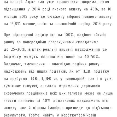
на папері. Адже так уже траплялося: зокрема, після
підвищення у 2014 році пивного акцизу на 43%, за 10
місяців 2015 року до бюджету зібрано пивного акцизу
на 15,8% менше, аніж за аналогічній період 2014 року.
При підвищенні акцизу ще на 100%, падіння обсягів
ринку за попередніми розрахунками складатиме
до 25-30%, відтак реальні акцизні надходження до
бюджету можуть збільшитися лише на 40-50%.
Водночас, зменшення – внаслідок падіння ринку —
надходжень від інших податків, як от ПДВ, податку
на прибуток, ЄСВ, ПДФО як у пивоварній, так і в усіх
суміжних галузях, а також утримання державою
скорочених працівників всіх цих галузей може не лише
звести нанівець ці 40% додаткових надходжень від
акцизу, але й цілком імовірно призведе до від’ємного
результату. Тобто, навіть у короткотерміновій