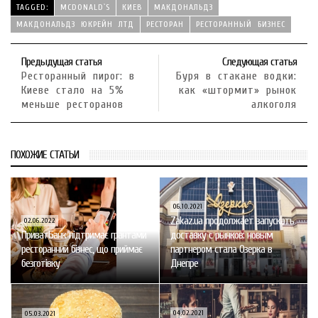
TAGGED:
MCDONALD`S
КИЕВ
МАКДОНАЛЬДЗ
МАКДОНАЛЬДЗ ЮКРЕЙН ЛТД
РЕСТОРАН
РЕСТОРАННЫЙ БИЗНЕС
Предыдущая статья
Следующая статья
Ресторанный пирог: в
Буря в стакане водки:
Киеве стало на 5%
как «штормит» рынок
меньше ресторанов
алкоголя
ПОХОЖИЕ СТАТЬИ
06.10.2021
Zakaz.ua продолжает запускать
02.06.2022
ПриватБанк підтримає грантами
доставку с рынков: новым
ресторанний бізнес, що приймає
партнером стала Озерка в
безготівку
Днепре
04.02.2021
05.03.2021