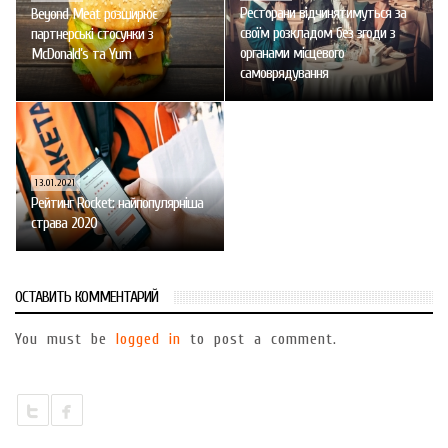
Ресторани відчинятимуться за
Beyond Meat розширює
своїм розкладом без згоди з
партнерські стосунки з
органами місцевого
McDonald’s та Yum
самоврядування
13.01.2021
Рейтинг Rocket: найпопулярніша
страва 2020
ОСТАВИТЬ КОММЕНТАРИЙ
You must be
logged in
to post a comment.