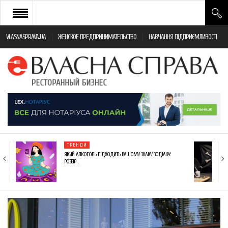
VLASNASPRAVA.UA
ЖЕНСКОЕ ПРЕДПРИНИМАТЕЛЬСТВО
НАВЧАННЯ ПІДПРИЄМЛИВОСТІ
НОВИНИ РЕСТОРАННОГО БІЗНЕСУ
ЯК ВІДКРИТИ ТА УСПІШНО КЕРУВАТИ
ПОДІЇ
МОНІТОРИНГ ЗАКОНОДАВСТВА
РІЗНЕ
ТРЕНДИ
ФРАНЧАЙЗИНГ
ЯКИЙ АЛКОГОЛЬ ПІДХОДИТЬ ВАШОМУ ЗНАКУ ЗОДІАКУ:
РОЗБІР…
КНИГИ