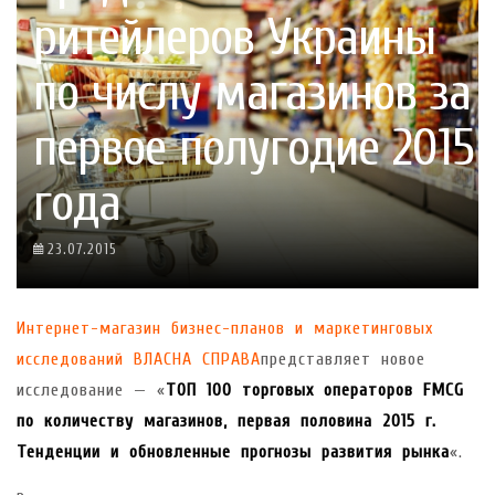
ритейлеров Украины
по числу магазинов за
первое полугодие 2015
года
23.07.2015
Интернет-магазин бизнес-планов и маркетинговых
исследований ВЛАСНА СПРАВА
представляет новое
исследование — «
ТОП 100 торговых операторов FMCG
по количеству магазинов, первая половина 2015 г.
Тенденции и обновленные прогнозы развития рынка
«.