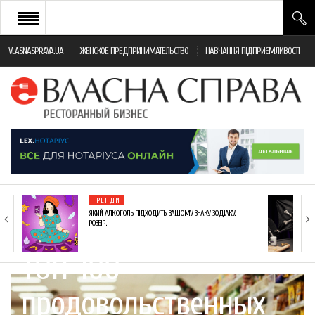
VLASNASPRAVA.UA
ЖЕНСКОЕ ПРЕДПРИНИМАТЕЛЬСТВО
НАВЧАННЯ ПІДПРИЄМЛИВОСТІ
НОВИНИ РЕСТОРАННОГО БІЗНЕСУ
ЯК ВІДКРИТИ ТА УСПІШНО КЕРУВАТИ
ПОДІЇ
МОНІТОРИНГ ЗАКОНОДАВСТВА
РІЗНЕ
ТРЕНДИ
ФРАНЧАЙЗИНГ
ЯКИЙ АЛКОГОЛЬ ПІДХОДИТЬ ВАШОМУ ЗНАКУ ЗОДІАКУ:
РОЗБІР…
КНИГИ
ТОП-100
продовольственных