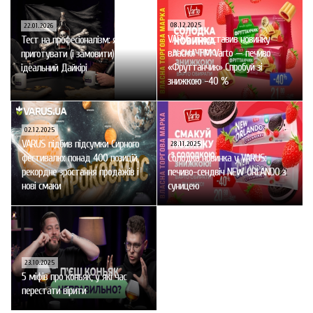
08.12.2025
22.01.2026
VARUS представив новинку
Тест на професіоналізм: як
власної ТМ Varto — печиво
приготувати (і замовити)
«Фруттанчик» Спробуй зі
ідеальний Дайкірі
знижкою -40 %
02.12.2025
VARUS підбив підсумки Сирного
28.11.2025
фестивалю: понад 400 позицій,
Солодка новинка у VARUS:
рекордне зростання продажів і
печиво-сендвіч NEW ORLANDO з
нові смаки
суницею
23.10.2025
5 міфів про коньяк, у які час
перестати вірити