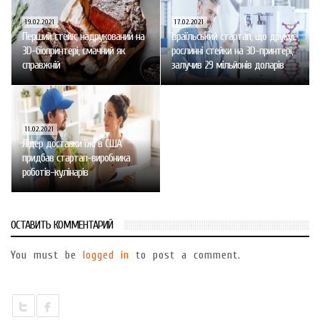
19.02.2021
17.02.2021
Перший стейк, надрукований на
Ізраїльський стартап, що друкує
3D-біопринтері, смачний як
рослинні стейки на 3D-принтері,
справжній
залучив 29 мільйонів доларів
11.02.2021
Лідер доставки їжі в США
придбав стартап-виробника
роботів-кулінарів
ОСТАВИТЬ КОММЕНТАРИЙ
You must be
logged in
to post a comment.