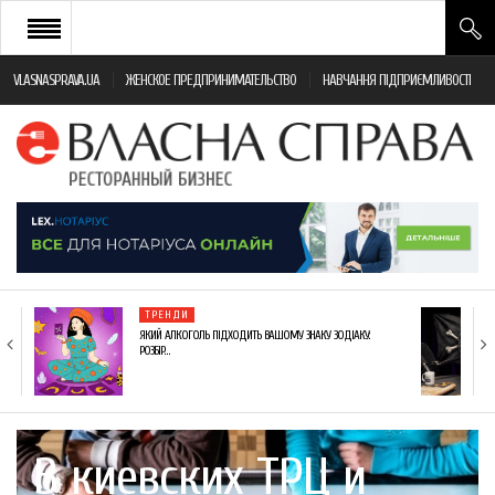
VLASNASPRAVA.UA
ЖЕНСКОЕ ПРЕДПРИНИМАТЕЛЬСТВО
НАВЧАННЯ ПІДПРИЄМЛИВОСТІ
НОВИНИ РЕСТОРАННОГО БІЗНЕСУ
ЯК ВІДКРИТИ ТА УСПІШНО КЕРУВАТИ
ПОДІЇ
МОНІТОРИНГ ЗАКОНОДАВСТВА
РІЗНЕ
ТРЕНДИ
ФРАНЧАЙЗИНГ
ЯКИЙ АЛКОГОЛЬ ПІДХОДИТЬ ВАШОМУ ЗНАКУ ЗОДІАКУ:
РОЗБІР…
КНИГИ
В киевских ТРЦ и