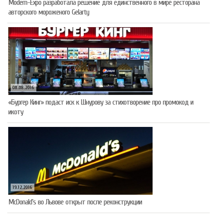
Modern-Expo разработала решение для единственного в мире ресторана
авторского мороженого Gelarty
08.08.2016
«Бургер Кинг» подаст иск к Шнурову за стихотворение про промокод и
икоту
19.12.2016
McDonald’s во Львове открыт после реконструкции