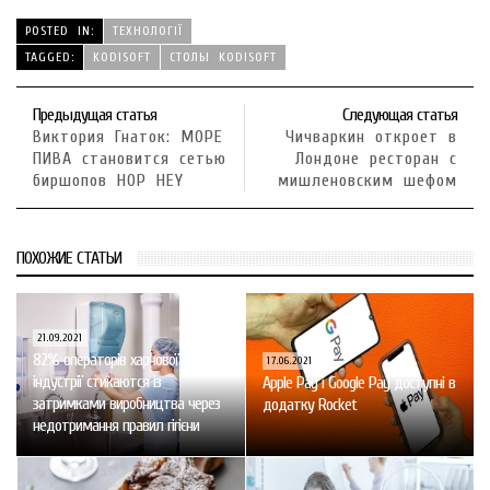
POSTED IN:
ТЕХНОЛОГІЇ
TAGGED:
KODISOFT
СТОЛЫ KODISOFT
Предыдущая статья
Следующая статья
Виктория Гнаток: МОРЕ
Чичваркин откроет в
ПИВА становится сетью
Лондоне ресторан с
биршопов HOP HEY
мишленовским шефом
ПОХОЖИЕ СТАТЬИ
21.09.2021
82% операторів харчової
17.06.2021
індустрії стикаются із
Apple Pay і Google Pay доступні в
затримками виробництва через
додатку Rocket
недотримання правил гігієни